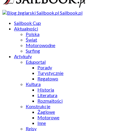
Sailbook.pl
Sailbook Cup
Aktualności
Polska
Świat
Motorowodne
Surfing
Artykuły
Eduportal
Porady
Turystycznie
Regatowo
Kultura
Historia
Literatura
Rozmaitości
Konstrukcje
Żaglowe
Motorowe
Inne
Rejsy