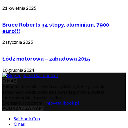
21 kwietnia 2025
Bruce Roberts 34 stopy, aluminium, 7900
euro!!!
2 stycznia 2025
Łódź motorowa – zabudowa 2015
10 grudnia 2024
O NAS
Sailbook.pl to miejsce dla wszystkich, którzy szukają
aktualnych wiadomości ze świata żeglarstwa, świata
motorowodniactwa i nie tylko.
Skontaktuj się z nami:
info@sailbook.pl
PODĄŻAJ ZA NAMI
Sailbook Cup
O nas