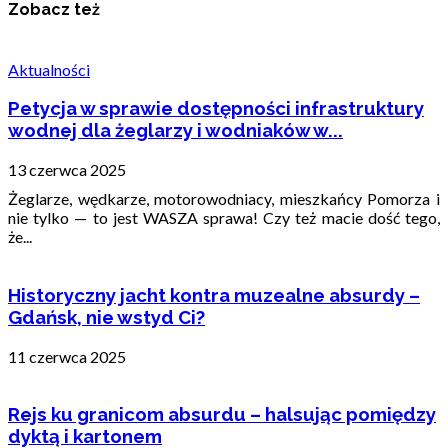
Zobacz też
Aktualności
Petycja w sprawie dostępności infrastruktury
wodnej dla żeglarzy i wodniaków w...
13 czerwca 2025
Żeglarze, wędkarze, motorowodniacy, mieszkańcy Pomorza i
nie tylko — to jest WASZA sprawa! Czy też macie dość tego,
że...
Historyczny jacht kontra muzealne absurdy –
Gdańsk, nie wstyd Ci?
11 czerwca 2025
Rejs ku granicom absurdu – halsując pomiędzy
dyktą i kartonem