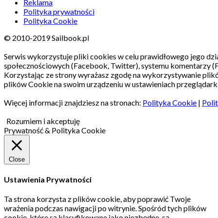
Reklama
Polityka prywatności
Polityka Cookie
© 2010-2019 Sailbook.pl
Serwis wykorzystuje pliki cookies w celu prawidłowego jego dzia
społecznościowych (Facebook, Twitter), systemu komentarzy (
Korzystając ze strony wyrażasz zgodę na wykorzystywanie pli
plików Cookie na swoim urządzeniu w ustawieniach przeglądarki
Więcej informacji znajdziesz na stronach:
Polityka Cookie
|
Poli
Rozumiem i akceptuję
Prywatność & Polityka Cookie
Close
Ustawienia Prywatności
Ta strona korzysta z plików cookie, aby poprawić Twoje
wrażenia podczas nawigacji po witrynie.
Spośród tych plików
cookie, które są klasyfikowane jako niezbędne, są