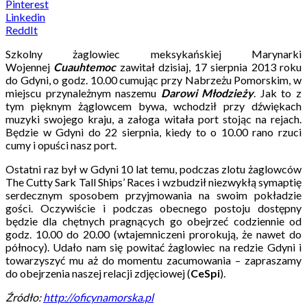
Pinterest
Linkedin
ReddIt
Szkolny żaglowiec meksykańskiej Marynarki
Wojennej
Cuauhtemoc
zawitał dzisiaj, 17 sierpnia 2013 roku
do Gdyni, o godz. 10.00 cumując przy Nabrzeżu Pomorskim, w
miejscu przynależnym naszemu
Darowi Młodzież
y
. Jak to z
tym pięknym żąglowcem bywa, wchodził przy dźwiękach
muzyki swojego kraju, a załoga witała port stojąc na rejach.
Będzie w Gdyni do 22 sierpnia, kiedy to o 10.00 rano rzuci
cumy i opuści nasz port.
Ostatni raz był w Gdyni 10 lat temu, podczas zlotu żaglowców
The Cutty Sark Tall Ships’ Races i wzbudził niezwykłą symaptię
serdecznym sposobem przyjmowania na swoim pokładzie
gości. Oczywiście i podczas obecnego postoju dostępny
będzie dla chętnych pragnących go obejrzeć codziennie od
godz. 10.00 do 20.00 (wtajemniczeni prorokują, że nawet do
północy). Udało nam się powitać żaglowiec na redzie Gdyni i
towarzyszyć mu aż do momentu zacumowania – zapraszamy
do obejrzenia naszej relacji zdjęciowej (
CeSpi
).
Źródło:
http://oficynamorska.pl