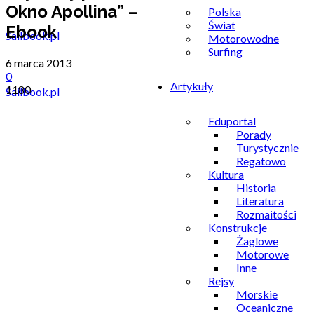
Okno Apollina” –
Polska
Świat
Ebook
Motorowodne
Surfing
6 marca 2013
0
Artykuły
1180
Sailbook.pl
Eduportal
Porady
Turystycznie
Regatowo
Kultura
Historia
Literatura
Rozmaitości
Konstrukcje
Żaglowe
Motorowe
Inne
Rejsy
Morskie
Oceaniczne