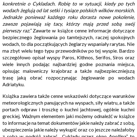
konkretnie o Cykladach. Robię to w sytuacji, kiedy po tych
wodach żeglują od lat setki i tysiące polskich wilków morskich.
Jednakże ponieważ każdego roku dorasta nowe pokolenie,
zawsze pojawiają się tacy, którzy mają przed sobą swój
pierwszy raz.”
Zawarte w książce cenne informacje dotyczące
bezpiecznego żeglowania po tamtejszych, raczej spokojnych
wodach, to dla początkujących żeglarzy wspaniały rarytas. Nie
ma zbyt wielu tego typu przewodników po tej wyspie. Bardzo
szczegółowo opisał wyspy Paros, Kithnos, Serifos, Siros oraz
wiele innych podając najbardziej godne poznania miejsca,
opisując malowniczy krajobraz a także najbezpieczniejszą
trasę jaką obrać rozpoczynając żeglowanie po wodach
Adriatyku.
Książka zawiera także cenne wskazówki dotyczące warunków
meteorologicznych panujących na wyspach, siły wiatru, a także
portach odpraw i troszkę o kuchni jachtowej, ogólnie kuchni
greckiej. Ważnym elementem jaki możemy odnaleźć w książce
to informacje na temat dokumentów jakie należy zabrać z sobą,
ubezpieczenia jakie należy wykupić oraz co jeszcze należałoby
z sobą w podróż zabrać. „Cyklady przez okno Apollina” to