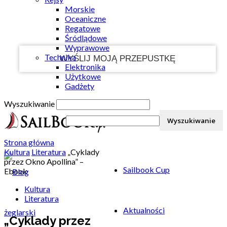
Morskie
Twój e-mail
Oceaniczne
Regatowe
Śródlądowe
Wyprawowe
Technika
Elektronika
Użytkowe
Gadżety
Wyszukiwanie
Strona główna
Kultura
Literatura
„Cyklady
przez Okno Apollina” –
Sailbook Cup
Ebook
Kultura
Literatura
Aktualności
„Cyklady przez