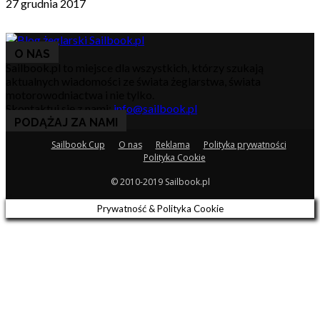
27 grudnia 2017
O NAS
Sailbook.pl to miejsce dla wszystkich, którzy szukają
aktualnych wiadomości ze świata żeglarstwa, świata
motorowodniactwa i nie tylko.
Skontaktuj się z nami:
info@sailbook.pl
PODĄŻAJ ZA NAMI
Sailbook Cup
O nas
Reklama
Polityka prywatności
Polityka Cookie
© 2010-2019 Sailbook.pl
Prywatność & Polityka Cookie