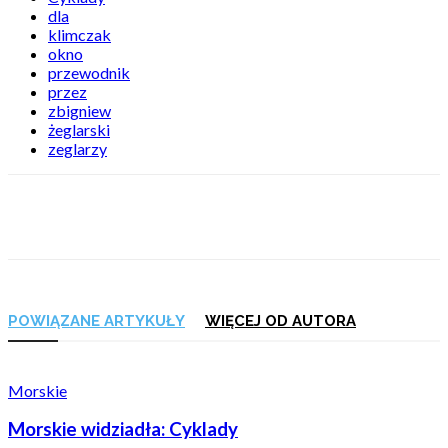
dla
klimczak
okno
przewodnik
przez
zbigniew
żeglarski
zeglarzy
POWIĄZANE ARTYKUŁY
WIĘCEJ OD AUTORA
Morskie
Morskie widziadła: Cyklady