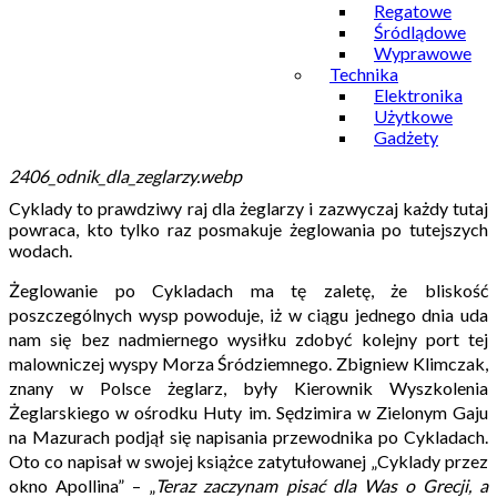
Regatowe
Śródlądowe
Wyprawowe
Technika
Elektronika
Użytkowe
Gadżety
2406_odnik_dla_zeglarzy.webp
Cyklady to prawdziwy raj dla żeglarzy i zazwyczaj każdy tutaj
powraca, kto tylko raz posmakuje żeglowania po tutejszych
wodach.
Żeglowanie po Cykladach ma tę zaletę, że bliskość
poszczególnych wysp powoduje, iż w ciągu jednego dnia uda
nam się bez nadmiernego wysiłku zdobyć kolejny port tej
malowniczej wyspy Morza Śródziemnego. Zbigniew Klimczak,
znany w Polsce żeglarz, były Kierownik Wyszkolenia
Żeglarskiego w ośrodku Huty im. Sędzimira w Zielonym Gaju
na Mazurach podjął się napisania przewodnika po Cykladach.
Oto co napisał w swojej książce zatytułowanej „Cyklady przez
okno Apollina” – „
Teraz zaczynam pisać dla Was o Grecji, a