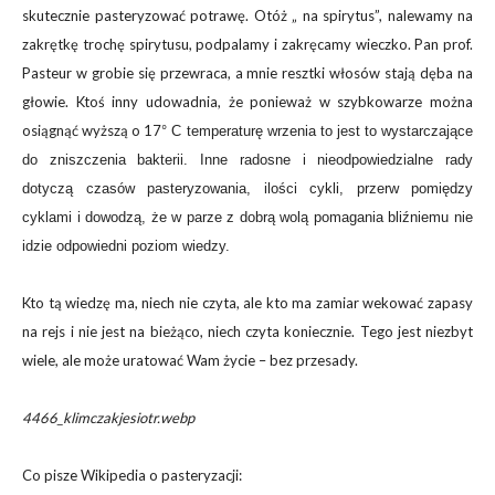
skutecznie pasteryzować potrawę. Otóż „ na spirytus”, nalewamy na
zakrętkę trochę spirytusu, podpalamy i zakręcamy wieczko. Pan prof.
Pasteur w grobie się przewraca, a mnie resztki włosów stają dęba na
głowie. Ktoś inny udowadnia, że ponieważ w szybkowarze można
osiągnąć wyższą o 17
° C temperaturę wrzenia to jest to wystarczające
do zniszczenia bakterii. Inne radosne i nieodpowiedzialne rady
dotyczą czasów pasteryzowania, ilości cykli, przerw pomiędzy
cyklami i dowodzą, że w parze z dobrą wolą pomagania bliźniemu nie
idzie odpowiedni poziom wiedzy.
Kto tą wiedzę ma, niech nie czyta, ale kto ma zamiar wekować zapasy
na rejs i nie jest na bieżąco, niech czyta koniecznie. Tego jest niezbyt
wiele, ale może uratować Wam życie – bez przesady.
4466_klimczakjesiotr.webp
Co pisze Wikipedia o pasteryzacji: