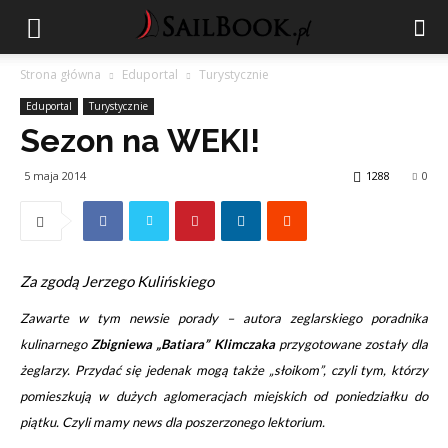
Strona główna
Eduportal
Turystycznie
Eduportal
Turystycznie
Sezon na WEKI!
5 maja 2014
1288
0
Za zgodą Jerzego Kulińskiego
Zawarte w tym newsie porady – autora zeglarskiego poradnika
kulinarnego
Zbigniewa „Batiara” Klimczaka
przygotowane zostały dla
żeglarzy. Przydać się jedenak mogą także „słoikom”, czyli tym, którzy
pomieszkują w dużych aglomeracjach miejskich od poniedziałku do
piątku. Czyli mamy news dla poszerzonego lektorium.