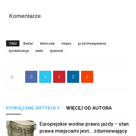
Komentarze
TAGI
Batiar
klimczak
mięso
przechowywanie
tyndalizacja
weki
żywność
POWIĄZANE ARTYKUŁY
WIĘCEJ OD AUTORA
Europejskie wodne prawo jazdy – stan
prawa miejscami jest… zdumiewający