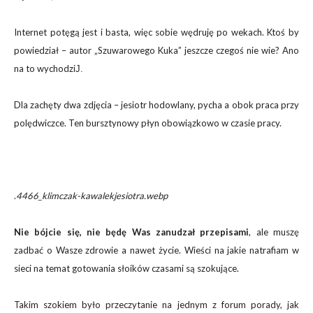
Internet potęgą jest i basta, więc sobie wędruję po wekach. Ktoś by
powiedział – autor „Szuwarowego Kuka” jeszcze czegoś nie wie? Ano
na to wychodzi
J.
Dla zachęty dwa zdjęcia – jesiotr hodowlany, pycha a obok praca przy
polędwiczce. Ten bursztynowy płyn obowiązkowo w czasie pracy.
.
4466_klimczak-kawalekjesiotra.webp
Nie bójcie się, nie będę Was zanudzał przepisami
, ale muszę
zadbać o Wasze zdrowie a nawet życie. Wieści na jakie natrafiam w
sieci na temat gotowania słoików czasami są szokujące.
Takim szokiem było przeczytanie na jednym z forum porady, jak