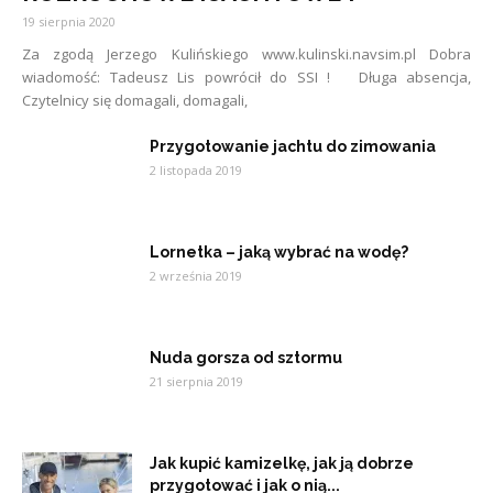
19 sierpnia 2020
Za zgodą Jerzego Kulińskiego www.kulinski.navsim.pl Dobra
wiadomość: Tadeusz Lis powrócił do SSI ! Długa absencja,
Czytelnicy się domagali, domagali,
Przygotowanie jachtu do zimowania
2 listopada 2019
Lornetka – jaką wybrać na wodę?
2 września 2019
Nuda gorsza od sztormu
21 sierpnia 2019
Jak kupić kamizelkę, jak ją dobrze
przygotować i jak o nią...