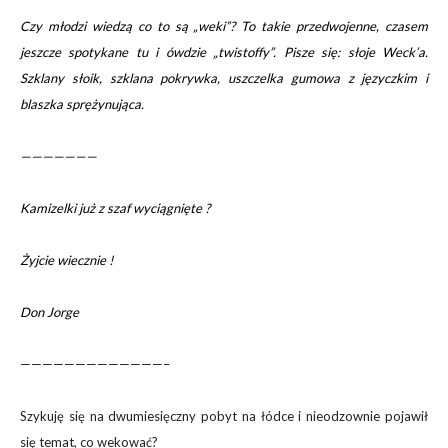
Czy młodzi wiedzą co to są „weki”? To takie przedwojenne, czasem
jeszcze spotykane tu i ówdzie „twistoffy”. Pisze się: słoje Weck’a.
Szklany słoik, szklana pokrywka, uszczelka gumowa z języczkim i
blaszka sprężynująca.
———————
Kamizelki już z szaf wyciągnięte ?
Żyjcie wiecznie !
Don Jorge
—————————————–
Szykuję się na dwumiesięczny pobyt na łódce i nieodzownie pojawił
się temat, co wekować?