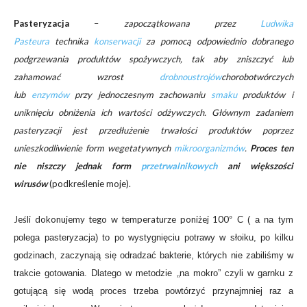
Pasteryzacja
–
zapoczątkowana przez
Ludwika
Pasteura
technika
konserwacji
za pomocą odpowiednio dobranego
podgrzewania produktów spożywczych, tak aby zniszczyć lub
zahamować wzrost
drobnoustrojów
chorobotwórczych
lub
enzymów
przy jednoczesnym zachowaniu
smaku
produktów i
uniknięciu obniżenia ich wartości odżywczych. Głównym zadaniem
pasteryzacji jest przedłużenie trwałości produktów poprzez
unieszkodliwienie form wegetatywnych
mikroorganizmów
.
Proces ten
nie niszczy jednak form
przetrwalnikowych
ani większości
wirusów
(podkreślenie moje).
Jeśli dokonujemy tego w temperaturze poniżej 100
° C ( a na tym
polega pasteryzacja) to po wystygnięciu potrawy w słoiku, po kilku
godzinach, zaczynają się odradzać bakterie, których nie zabiliśmy w
trakcie gotowania. Dlatego w metodzie „na mokro” czyli w garnku z
gotującą się wodą proces trzeba powtórzyć przynajmniej raz a