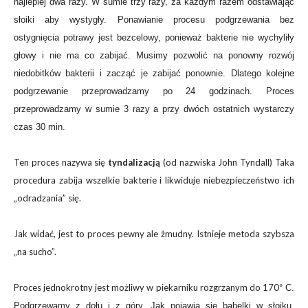
najlepiej dwa razy. W sumie trzy razy, za każdym razem odstawiając
słoiki aby wystygły. Ponawianie procesu podgrzewania bez
ostygnięcia potrawy jest bezcelowy, ponieważ bakterie nie wychyliły
głowy i nie ma co zabijać. Musimy pozwolić na ponowny rozwój
niedobitków bakterii i zacząć je zabijać ponownie. Dlatego kolejne
podgrzewanie przeprowadzamy po 24 godzinach. Proces
przeprowadzamy w sumie 3 razy a przy dwóch ostatnich wystarczy
czas 30 min.
Ten proces nazywa się
tyndalizacją
(od nazwiska John Tyndall) Taka
procedura zabija wszelkie bakterie i likwiduje niebezpieczeństwo ich
„odradzania” się.
Jak widać, jest to proces pewny ale żmudny. Istnieje metoda szybsza
„na sucho”.
Proces jednokrotny jest możliwy w piekarniku rozgrzanym do 170
° C.
Podgrzewamy z dołu i z góry. Jak pojawią się bąbelki w słoiku,