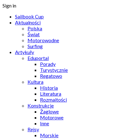
Sign in
Sailbook Cup
Aktualności
Polska
Świat
Motorowodne
Surfing
Artykuły
Eduportal
Porady
Turystycznie
Regatowo
Kultura
Historia
Literatura
Rozmaitości
Konstrukcje
Żaglowe
Motorowe
Inne
Rejsy
Morskie