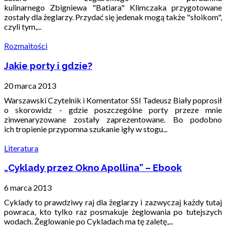
kulinarnego Zbigniewa "Batiara" Klimczaka przygotowane
zostały dla żeglarzy. Przydać się jedenak mogą także "słoikom",
czyli tym,...
Rozmaitości
Jakie porty i gdzie?
20 marca 2013
Warszawski Czytelnik i Komentator SSI Tadeusz Biały poprosił
o skorowidz - gdzie poszczególne porty przeze mnie
zinwenaryzowane zostały zaprezentowane. Bo podobno
ich tropienie przypomna szukanie igły w stogu...
Literatura
„Cyklady przez Okno Apollina” – Ebook
6 marca 2013
Cyklady to prawdziwy raj dla żeglarzy i zazwyczaj każdy tutaj
powraca, kto tylko raz posmakuje żeglowania po tutejszych
wodach. Żeglowanie po Cykladach ma tę zaletę,...