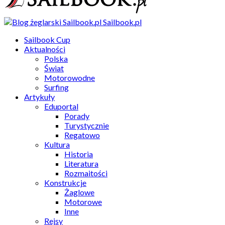
Sailbook.pl
Sailbook Cup
Aktualności
Polska
Świat
Motorowodne
Surfing
Artykuły
Eduportal
Porady
Turystycznie
Regatowo
Kultura
Historia
Literatura
Rozmaitości
Konstrukcje
Żaglowe
Motorowe
Inne
Rejsy