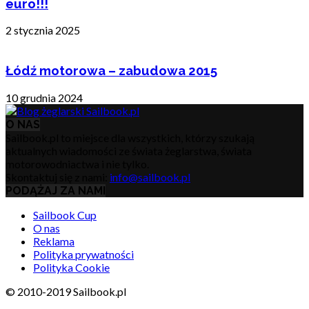
euro!!!
2 stycznia 2025
Łódź motorowa – zabudowa 2015
10 grudnia 2024
O NAS
Sailbook.pl to miejsce dla wszystkich, którzy szukają
aktualnych wiadomości ze świata żeglarstwa, świata
motorowodniactwa i nie tylko.
Skontaktuj się z nami:
info@sailbook.pl
PODĄŻAJ ZA NAMI
Sailbook Cup
O nas
Reklama
Polityka prywatności
Polityka Cookie
© 2010-2019 Sailbook.pl