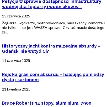
Petycja w sprawie dostępności infrastruktury
wodnej dla żeglarzy i wodniaków w...
13 czerwca 2025
Żeglarze, wędkarze, motorowodniacy, mieszkańcy Pomorza i
nie tylko — to jest WASZA sprawa! Czy też macie dość tego,
że...
Historyczny jacht kontra muzealne absurdy –
Gdańsk, nie wstyd Ci?
11 czerwca 2025
Rejs ku granicom absurdu – halsując pomiędzy
dyktą i kartonem
21 kwietnia 2025
Bruce Roberts 34 stopy, aluminium, 7900