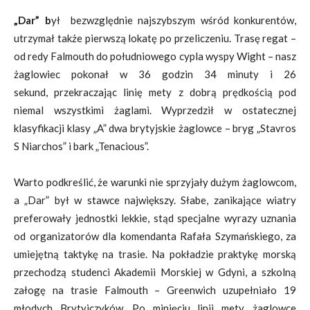
„Dar” b
ył bezwzględnie najszybszym wśród konkurentów,
utrzymał także pierwszą lokatę po przeliczeniu. Trasę regat –
od redy Falmouth do południowego cypla wyspy Wight – nasz
żaglowiec pokonał w 36 godzin 34 minuty i 26
sekund, przekraczając linię mety z dobrą prędkością pod
niemal wszystkimi żaglami. Wyprzedził w ostatecznej
klasyfikacji klasy „A” dwa brytyjskie żaglowce – bryg „Stavros
S Niarchos” i bark „Tenacious”.
Warto podkreślić, że warunki nie sprzyjały dużym żaglowcom,
a „Dar” był w stawce największy. Słabe, zanikające wiatry
preferowały jednostki lekkie, stąd specjalne wyrazy uznania
od organizatorów dla komendanta Rafała Szymańskiego, za
umiejętną taktykę na trasie. Na pokładzie praktykę morską
przechodzą studenci Akademii Morskiej w Gdyni, a szkolną
załogę na trasie Falmouth – Greenwich uzupełniało 19
młodych Brytyjczyków. Po minięciu linii mety, żaglowce