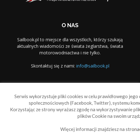
O NAS
Sailbook.pl to miejsce dla wszystkich, którzy szukają
aktualnych wiadomości ze świata żeglarstwa, świata
motorowodniactwa i nie tylko.
Skontaktuj się z nami:
info@sailbook.pl
PODĄŻAJ ZA NAMI
Serwis wykorzystuje pliki cookies w celu prawidłowego jego d
społecznościowych (Facebook, Twitter), systemu kom
Korzystając ze strony wyrażasz zgodę na wykorzystywanie pl
plików Cookie na swoim urządz
Więcej informacji znajdziesz na strona
Sailbook Cup
O nas
Reklama
Polityka prywatności
Polityka Cookie