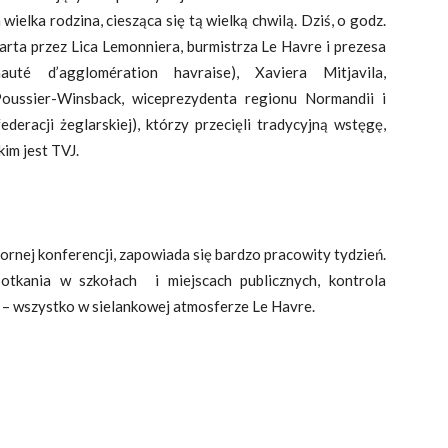
wielka rodzina, ciesząca się tą wielką chwilą. Dziś, o godz.
warta przez Lica Lemonniera, burmistrza Le Havre i prezesa
uté d’agglomération havraise), Xaviera Mitjavila,
oussier-Winsback, wiceprezydenta regionu Normandii i
deracji żeglarskiej), którzy przecięli tradycyjną wstęgę,
im jest TVJ.
ornej konferencji, zapowiada się bardzo pracowity tydzień.
tkania w szkołach i miejscach publicznych, kontrola
– wszystko w sielankowej atmosferze Le Havre.