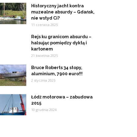
Historyczny jacht kontra
muzealne absurdy – Gdańsk,
nie wstyd Ci?
11 czerwca 2025
Rejs ku granicom absurdu –
halsując pomiędzy dyktą i
kartonem
21 kwietnia 2025
Bruce Roberts 34 stopy,
aluminium, 7900 euro!!!
2 stycznia 2025
Łódź motorowa – zabudowa
2015
10 grudnia 2024