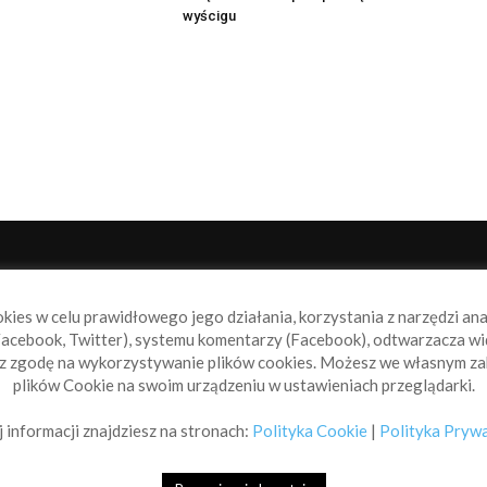
wyścigu
NAS
P
okies w celu prawidłowego jego działania, korzystania z narzędzi an
book.pl to miejsce dla wszystkich, którzy szukają aktualnych
acebook, Twitter), systemu komentarzy (Facebook), odtwarzacza wi
omości ze świata żeglarstwa, świata motorowodniactwa i
sz zgodę na wykorzystywanie plików cookies. Możesz we własnym za
ylko.
plików Cookie na swoim urządzeniu w ustawieniach przeglądarki.
taktuj się z nami:
info@sailbook.pl
 informacji znajdziesz na stronach:
Polityka Cookie
|
Polityka Pryw