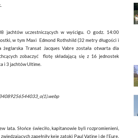
.
8 jachtów uczestniczących w wyścigu. O godz. 14:00
ostki, w tym Maxi Edmond Rothshild (32 metry długości i
a żeglarska Transat Jacques Vabre została otwarta dla
chcących zobaczyć flotę składającą się z 16 jednostek
a i 3 jachtów Ultime.
4089256544033_o(1).webp
lata. Słońce świeciło, kapitanowie byli rozpromienieni,
zwiedzających zapełniły keje zatoki Paul Vatine i de l’Eure.