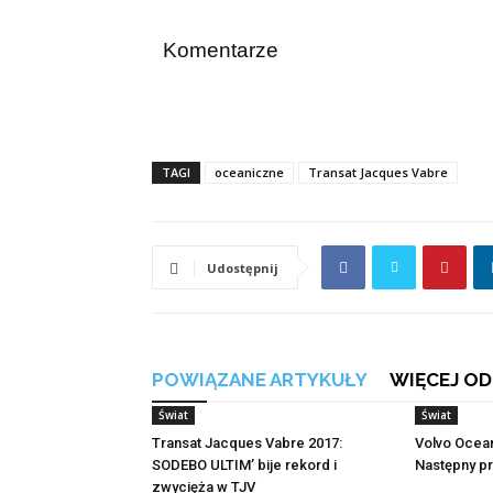
Komentarze
TAGI
oceaniczne
Transat Jacques Vabre
Udostępnij
POWIĄZANE ARTYKUŁY
WIĘCEJ OD
Świat
Świat
Transat Jacques Vabre 2017:
Volvo Ocea
SODEBO ULTIM’ bije rekord i
Następny p
zwycięża w TJV