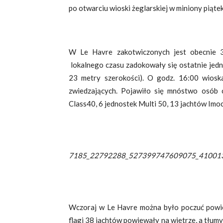
po otwarciu wioski żeglarskiej w miniony piątek
W Le Havre zakotwiczonych jest obecnie 3
lokalnego czasu zadokowały się ostatnie jedn
23 metry szerokości). O godz. 16:00 wiosk
zwiedzających. Pojawiło się mnóstwo osób 
Class40, 6 jednostek Multi 50, 13 jachtów Imoc
7185_22792288_527399747609075_410013
Wczoraj w Le Havre można było poczuć powiew 
flagi 38 jachtów powiewały na wietrze, a tłumy 