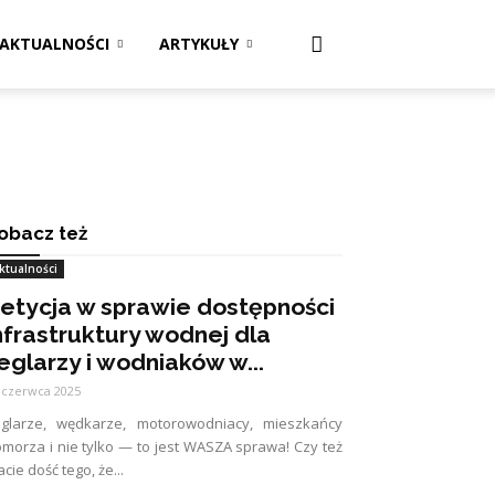
AKTUALNOŚCI
ARTYKUŁY
obacz też
ktualności
etycja w sprawie dostępności
nfrastruktury wodnej dla
eglarzy i wodniaków w...
 czerwca 2025
eglarze, wędkarze, motorowodniacy, mieszkańcy
morza i nie tylko — to jest WASZA sprawa! Czy też
cie dość tego, że...