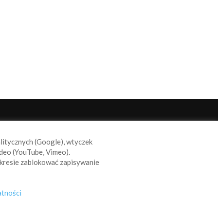
ODĄŻAJ ZA NAMI
alitycznych (Google), wtyczek
deo (YouTube, Vimeo).
kresie zablokować zapisywanie
atności