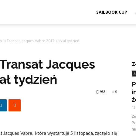
ook.pl
SAILBOOK CUP
cia Transat Jacques Vabre 2017 został tydzień
 Transat Jacques
Z
A
ał tydzień
P
i
988
0
ż
13
Ż
Po
ma
t Jacques Vabre, która wystartuje 5 listopada, zaczęło się