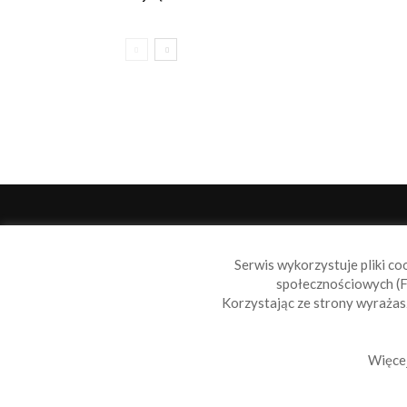
O 
Serwis wykorzystuje pliki co
Sail
społecznościowych (F
wiad
Korzystając ze strony wyraża
nie t
Skon
Więcej