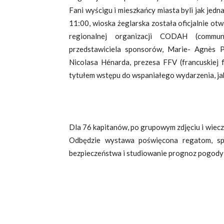
Fani wyścigu i mieszkańcy miasta byli jak jedna 
11:00, wioska żeglarska została oficjalnie ot
regionalnej organizacji CODAH (communa
przedstawiciela sponsorów, Marie- Agnès P
Nicolasa Hénarda, prezesa FFV (francuskiej fe
tytułem wstępu do wspaniałego wydarzenia, jak
Dla 76 kapitanów, po grupowym zdjęciu i wiecz
Odbędzie wystawa poświęcona regatom, spo
bezpieczeństwa i studiowanie prognoz pogody 