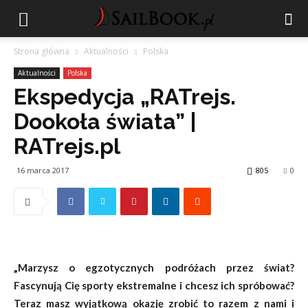
Strona główna
Aktualności
Polska
Aktualności
Polska
Ekspedycja „RATrejs.
Dookoła świata” |
RATrejs.pl
16 marca 2017
805
0
„Marzysz o egzotycznych podróżach przez świat?
Fascynują Cię sporty ekstremalne i chcesz ich spróbować?
Teraz masz wyjątkową okazję zrobić to razem z nami i