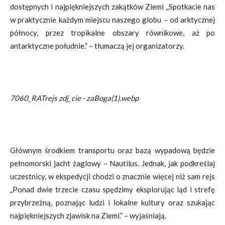
dostępnych i najpiękniejszych zakątków Ziemi „Spotkacie nas
w praktycznie każdym miejscu naszego globu – od arktycznej
północy, przez tropikalne obszary równikowe, aż po
antarktyczne południe.” – tłumaczą jej organizatorzy.
7060_RATrejs zdj_cie - zaBoga(1).webp
Głównym środkiem transportu oraz bazą wypadową będzie
pełnomorski jacht żaglowy – Nautilus. Jednak, jak podkreślaj
uczestnicy, w ekspedycji chodzi o znacznie więcej niż sam rejs
„Ponad dwie trzecie czasu spędzimy eksplorując ląd i strefę
przybrzeżną, poznając ludzi i lokalne kultury oraz szukając
najpiękniejszych zjawisk na Ziemi.” – wyjaśniają.