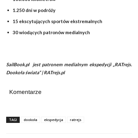
1.250 dni w podróży
15 ekscytujących sportów ekstremalnych
30 wiodących patronów medialnych
SailBook.pl jest patronem medialnym ekspedycji „RATrejs.
Dookoła świata” | RATrejs.pl
Komentarze
TAGI
dookoła
ekspedycja
ratrejs