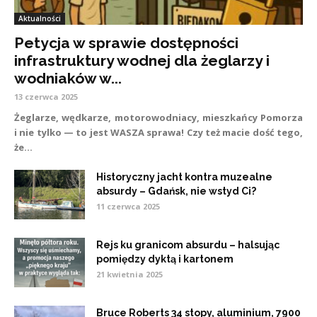
Aktualności
Petycja w sprawie dostępności
infrastruktury wodnej dla żeglarzy i
wodniaków w...
13 czerwca 2025
Żeglarze, wędkarze, motorowodniacy, mieszkańcy Pomorza
i nie tylko — to jest WASZA sprawa! Czy też macie dość tego,
że...
Historyczny jacht kontra muzealne
absurdy – Gdańsk, nie wstyd Ci?
11 czerwca 2025
Rejs ku granicom absurdu – halsując
pomiędzy dyktą i kartonem
21 kwietnia 2025
Bruce Roberts 34 stopy, aluminium, 7900