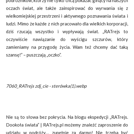
podróżników, którzy nie tylko chcą pokazać ginący na naszych
oczach świat, ale także zainspirować do wyrwania się z
wielkomiejskiej przestrzeni i aktywnego poznawania świata i
ludzi. Mimo że każde z nich pracowało dla wielkich korporacji,
dziś rzucają wszystko i wypływają świat. „RATrejs to
oczywiście nawiązanie do wyścigu szczurów, który
zamieniamy na przygodę życia. Wam też chcemy dać taką
szansę!” – puszczają „oczko”.
7060_RATrejs zdj_cie - sterówka(1).webp
Nie są to słowa bez pokrycia. Na blogu ekspedycji „RATrejs.
Dookoła świata” | RATrejs.pl możemy znaleźć zaproszenie do
udziału w podróży… zupełnie za darmo! Nie trzeba być