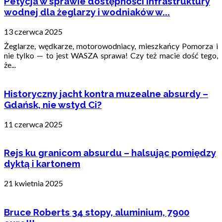
Petycja w sprawie dostępności infrastruktury
wodnej dla żeglarzy i wodniaków w...
13 czerwca 2025
Żeglarze, wędkarze, motorowodniacy, mieszkańcy Pomorza i
nie tylko — to jest WASZA sprawa! Czy też macie dość tego,
że...
Historyczny jacht kontra muzealne absurdy –
Gdańsk, nie wstyd Ci?
11 czerwca 2025
Rejs ku granicom absurdu – halsując pomiędzy
dyktą i kartonem
21 kwietnia 2025
Bruce Roberts 34 stopy, aluminium, 7900