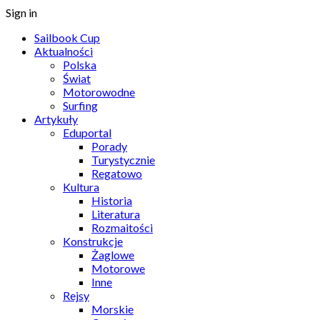
Sign in
Sailbook Cup
Aktualności
Polska
Świat
Motorowodne
Surfing
Artykuły
Eduportal
Porady
Turystycznie
Regatowo
Kultura
Historia
Literatura
Rozmaitości
Konstrukcje
Żaglowe
Motorowe
Inne
Rejsy
Morskie