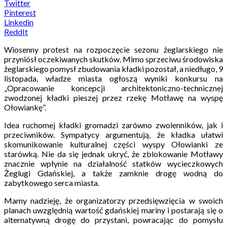
Twitter
Pinterest
Linkedin
ReddIt
Wiosenny protest na rozpoczęcie sezonu żeglarskiego nie
przyniósł oczekiwanych skutków. Mimo sprzeciwu środowiska
żeglarskiego pomysł zbudowania kładki pozostał, a niedługo, 9
listopada, władze miasta ogłoszą wyniki konkursu na
„Opracowanie koncepcji architektoniczno-technicznej
zwodzonej kładki pieszej przez rzekę Motławę na wyspę
Ołowiankę”.
Idea ruchomej kładki gromadzi zarówno zwolenników, jak i
przeciwników. Sympatycy argumentują, że kładka ułatwi
skomunikowanie kulturalnej części wyspy Ołowianki ze
starówką. Nie da się jednak ukryć, że zblokowanie Motławy
znacznie wpłynie na działalność statków wycieczkowych
Żeglugi Gdańskiej, a także zamknie drogę wodną do
zabytkowego serca miasta.
Mamy nadzieję, że organizatorzy przedsięwzięcia w swoich
planach uwzględnią wartość gdańskiej mariny i postarają się o
alternatywną drogę do przystani, powracając do pomysłu