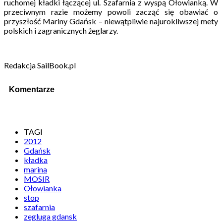
ruchomej kładki łączącej ul. Szafarnia z wyspą Ołowianką. W
przeciwnym razie możemy powoli zacząć się obawiać o
przyszłość Mariny Gdańsk – niewątpliwie najurokliwszej mety
polskich i zagranicznych żeglarzy.
Redakcja SailBook.pl
Komentarze
TAGI
2012
Gdańsk
kładka
marina
MOSIR
Ołowianka
stop
szafarnia
zegluga gdansk