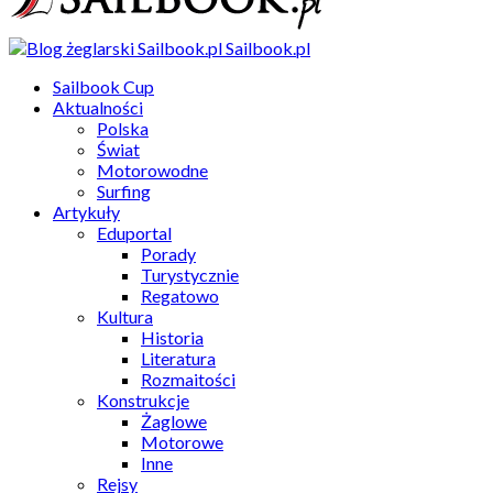
Sailbook.pl
Sailbook Cup
Aktualności
Polska
Świat
Motorowodne
Surfing
Artykuły
Eduportal
Porady
Turystycznie
Regatowo
Kultura
Historia
Literatura
Rozmaitości
Konstrukcje
Żaglowe
Motorowe
Inne
Rejsy