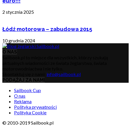
euro!!!
2 stycznia 2025
Łódź motorowa – zabudowa 2015
10 grudnia 2024
O NAS
Sailbook.pl to miejsce dla wszystkich, którzy szukają
aktualnych wiadomości ze świata żeglarstwa, świata
motorowodniactwa i nie tylko.
Skontaktuj się z nami:
info@sailbook.pl
PODĄŻAJ ZA NAMI
Sailbook Cup
O nas
Reklama
Polityka prywatności
Polityka Cookie
© 2010-2019 Sailbook.pl