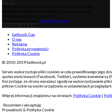
O NAS
Sailbook.pl to miejsce dla wszystkich, którzy szukają
aktualnych wiadomości ze świata żeglarstwa, świata
motorowodniactwa i nie tylko.
Skontaktuj się z nami:
info@sailbook.pl
PODĄŻAJ ZA NAMI
Sailbook Cup
O nas
Reklama
Polityka prywatności
Polityka Cookie
© 2010-2019 Sailbook.pl
Serwis wykorzystuje pliki cookies w celu prawidłowego jego dzia
społecznościowych (Facebook, Twitter), systemu komentarzy (
Korzystając ze strony wyrażasz zgodę na wykorzystywanie pli
plików Cookie na swoim urządzeniu w ustawieniach przeglądarki
Więcej informacji znajdziesz na stronach:
Polityka Cookie
|
Poli
Rozumiem i akceptuję
Prywatność & Polityka Cookie