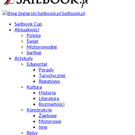
Sailbook.pl
Sailbook Cup
Aktualności
Polska
Świat
Motorowodne
Surfing
Artykuły
Eduportal
Porady
Turystycznie
Regatowo
Kultura
Historia
Literatura
Rozmaitości
Konstrukcje
Żaglowe
Motorowe
Inne
Rejsy