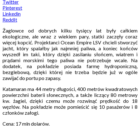
Twitter
Pinterest
Linkedin
ReddIt
Żaglowce od dobrych kilku tysięcy lat były całkiem
ekologiczne, ale wraz z wiekiem pary, statki zaczęły coraz
więcej kopcić. Projektanci Ocean Empire LSV chcieli stworzyć
jacht, który spalałby jak najmniej paliwa, a koniec końców
wyszedł im taki, który dzięki zasilaniu słońcem, wiatrem i
prądami morskimi tego paliwa nie potrzebuje wcale. Na
dodatek, na pokładzie posiada farmę hydroponiczną,
bezglebową, dzięki której nie trzeba będzie już w ogóle
zawijać do portu po zapasy.
Katamaran ma 44 metry długości, 400 metrów kwadratowych
powierzchni baterii słonecznych, a także liczący 80 metrowy
kw. żagiel, dzięki czemu może rozwinąć prędkość do 18
węzłów. Na pokładzie może pomieścić się 10 pasażerów i 8
członków załogi.
Cena: 17 mln dolarów.