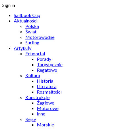
Sign in
Sailbook Cup
Aktualności
Polska
Świat
Motorowodne
Surfing
Artykuły
Eduportal
Porady
Turystycznie
Regatowo
Kultura
Historia
Literatura
Rozmaitości
Konstrukcje
Żaglowe
Motorowe
Inne
Rejsy
Morskie