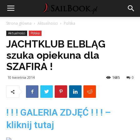
Strona główna
Aktualności
Polska
Aktualności
Polska
JACHTKLUB ELBLĄG
szuka opiekuna dla
SZAFIRA !
10 kwietnia 2014
1685
0
! ! ! GALERIA ZDJĘĆ ! ! ! –
kliknij tutaj