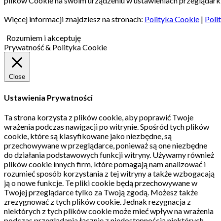
plików Cookie na swoim urządzeniu w ustawieniach przeglądarki
Więcej informacji znajdziesz na stronach:
Polityka Cookie
|
Poli
Rozumiem i akceptuję
Prywatność & Polityka Cookie
Close
Ustawienia Prywatności
Ta strona korzysta z plików cookie, aby poprawić Twoje
wrażenia podczas nawigacji po witrynie.
Spośród tych plików
cookie, które są klasyfikowane jako niezbędne, są
przechowywane w przeglądarce, ponieważ są one niezbędne
do działania podstawowych funkcji witryny.
Używamy również
plików cookie innych firm, które pomagają nam analizować i
rozumieć sposób korzystania z tej witryny a także wzbogacają
ją o nowe funkcje.
Te pliki cookie będą przechowywane w
Twojej przeglądarce tylko za Twoją zgodą.
Możesz także
zrezygnować z tych plików cookie.
Jednak rezygnacja z
niektórych z tych plików cookie może mieć wpływ na wrażenia
podczas przeglądania łącznie z niedostępnością niektórych