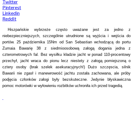
Twitter
Pinterest
Linkedin
ReddIt
Hiszpańskie wybrzeże często uważane jest za jedno z
niebezpieczniejszych, szczególnie utrudnione są wyjścia i wejścia do
portów. 25 pażdziernika 15Nm od San Sebastian wchodzącą do portu
Zumaia Bawarię 38 z siedmioosobową załogą dogania jedna z
czterometrowych fal. Bez wysiłku kładzie jacht w ponad 110-procentowy
przechył, jacht wraca do pionu lecz niestety z załogą pomiejszoną o
cztery osoby (brak szelek asekuracyjnych!) Dużo szczęscia, silnik
Bawarii nie zgasł i manewrowość jachtu została zachowana, ale próby
podjęcia członków załogi były bezskuteczne. Jedynie błyskawiczna
pomoc motorówki w wyłowieniu rozbitków uchroniła ich przed tragedią.