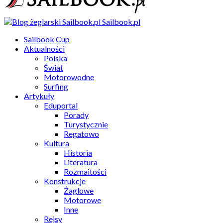
Sailbook.pl
Sailbook Cup
Aktualności
Polska
Świat
Motorowodne
Surfing
Artykuły
Eduportal
Porady
Turystycznie
Regatowo
Kultura
Historia
Literatura
Rozmaitości
Konstrukcje
Żaglowe
Motorowe
Inne
Rejsy