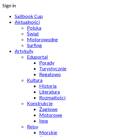
Sign in
Sailbook Cup
Aktualności
Polska
Świat
Motorowodne
Surfing
Artykuły
Eduportal
Porady
Turystycznie
Regatowo
Kultura
Historia
Literatura
Rozmaitości
Konstrukcje
Żaglowe
Motorowe
Inne
Rejsy
Morskie