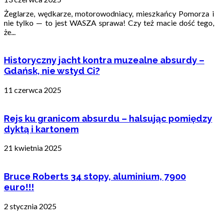
Żeglarze, wędkarze, motorowodniacy, mieszkańcy Pomorza i
nie tylko — to jest WASZA sprawa! Czy też macie dość tego,
że...
Historyczny jacht kontra muzealne absurdy –
Gdańsk, nie wstyd Ci?
11 czerwca 2025
Rejs ku granicom absurdu – halsując pomiędzy
dyktą i kartonem
21 kwietnia 2025
Bruce Roberts 34 stopy, aluminium, 7900
euro!!!
2 stycznia 2025