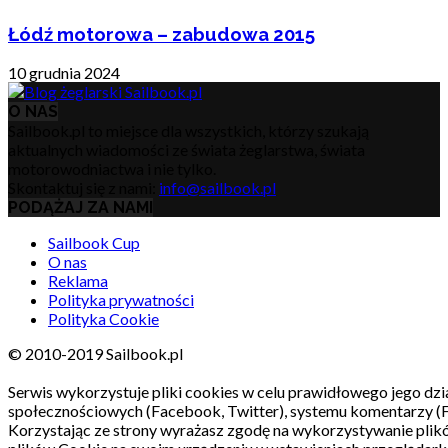
Łódź motorowa – zabudowa 2015
10 grudnia 2024
O NAS
Sailbook.pl to miejsce dla wszystkich, którzy szukają
aktualnych wiadomości ze świata żeglarstwa, świata
motorowodniactwa i nie tylko.
Skontaktuj się z nami:
info@sailbook.pl
PODĄŻAJ ZA NAMI
Sailbook Cup
O nas
Reklama
Polityka prywatności
Polityka Cookie
© 2010-2019 Sailbook.pl
Serwis wykorzystuje pliki cookies w celu prawidłowego jego dzia
społecznościowych (Facebook, Twitter), systemu komentarzy (
Korzystając ze strony wyrażasz zgodę na wykorzystywanie pli