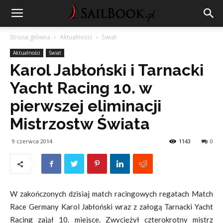
Strona główna
Aktualności
Świat
Aktualności
Świat
Karol Jabłoński i Tarnacki
Yacht Racing 10. w
pierwszej eliminacji
Mistrzostw Świata
9 czerwca 2014
1143
0
W zakończonych dzisiaj match racingowych regatach Match
Race Germany Karol Jabłoński wraz z załogą Tarnacki Yacht
Racing zajął 10. miejsce. Zwyciężył czterokrotny mistrz