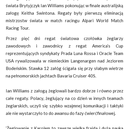
świata Brytyjczyk Ian Williams pokonując w finale australijską
załogę Keitha Swintona. Regaty były pierwszą eliminacją
mistrzostw świata w match racingu Alpari World Match
Racing Tour.
Przez pięć dni regat światowa czołówka żeglarzy
zawodowych i zawodnicy z regat America’s Cup
reprezentujących syndykaty Prada Luna Rossa i Oracle Team
USA rywalizowała w niemieckim Langenargen nad Jeziorem
Bodeńskim. Stawka 12 załóg ścigała się przy słabym wietrze
na pełnomorskich jachtach Bavaria Cruiser 40S.
Ian Williams z załogą żeglowali bardzo dobrze i równo przez
całe regaty. Polacy, żeglujący na co dzień w innych teamach
żeglarskich, uczyli się szybko wzajmnej komunikacji i taktyki
ale nie wystarczyło to do awansu do fazy ćwierćfinałowej.
’Żeglowanie z Karolem to zawsze wielka frajda i duża nauka