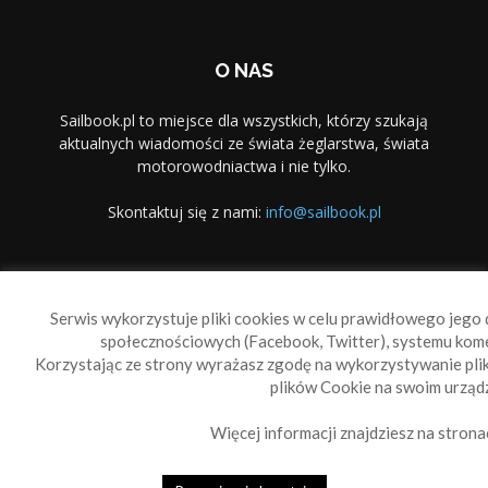
O NAS
Sailbook.pl to miejsce dla wszystkich, którzy szukają
aktualnych wiadomości ze świata żeglarstwa, świata
motorowodniactwa i nie tylko.
Skontaktuj się z nami:
info@sailbook.pl
PODĄŻAJ ZA NAMI
Serwis wykorzystuje pliki cookies w celu prawidłowego jego d
społecznościowych (Facebook, Twitter), systemu kom
Korzystając ze strony wyrażasz zgodę na wykorzystywanie pl
plików Cookie na swoim urządz
Więcej informacji znajdziesz na strona
Sailbook Cup
O nas
Reklama
Polityka prywatności
Polityka Cookie