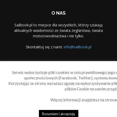
O NAS
Sailbook.pl to miejsce dla wszystkich, którzy szukają
aktualnych wiadomości ze świata żeglarstwa, świata
motorowodniactwa i nie tylko.
Skontaktuj się z nami:
info@sailbook.pl
PODĄŻAJ ZA NAMI
Serwis wykorzystuje pliki cookies w celu prawidłowego jego d
społecznościowych (Facebook, Twitter), systemu kom
Korzystając ze strony wyrażasz zgodę na wykorzystywanie pl
plików Cookie na swoim urządz
Więcej informacji znajdziesz na strona
Sailbook Cup
O nas
Reklama
Polityka prywatności
Polityka Cookie
Rozumiem i akceptuję
© 2010-2019 Sailbook.pl