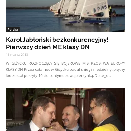
Polska
Karol Jabłoński bezkonkurencyjny!
Pierwszy dzień ME klasy DN
11 marca 2013
W GIŻYCKU ROZPOCZĘŁY SIĘ BOJEROWE MISTRZOSTWA EUROPY
KLASY DN Przez cała noc w Giżycku padał śnieg i niedzielny, piękny
lód został pokryty 10-cio centymetrową pierzynką. Do tego...