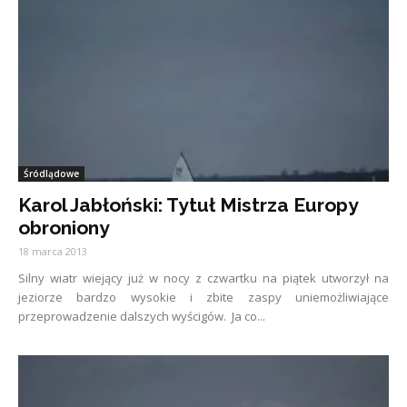
Śródlądowe
Karol Jabłoński: Tytuł Mistrza Europy
obroniony
18 marca 2013
Silny wiatr wiejący już w nocy z czwartku na piątek utworzył na
jeziorze bardzo wysokie i zbite zaspy uniemożliwiające
przeprowadzenie dalszych wyścigów. Ja co...