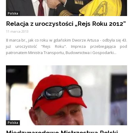
Polska
Relacja z uroczystości „Rejs Roku 2012”
11 marca 2013
8 marca br., jak co roku w gdańskim Dworze Artusa - odbyła się 43.
już uroczystość "Rejs Roku". Impreza przebiegająca pod
patronatem Ministra Transportu, Budownictwa i Gospodarki...
Polska
Międzynarodowe Mistrzostwa Polski