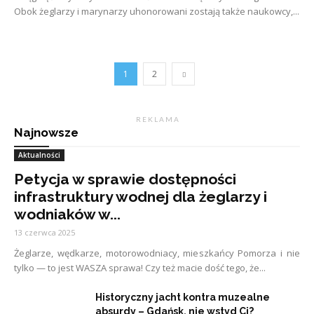
Obok żeglarzy i marynarzy uhonorowani zostają także naukowcy,...
1
2
R E K L A M A
Najnowsze
Aktualności
Petycja w sprawie dostępności
infrastruktury wodnej dla żeglarzy i
wodniaków w...
13 czerwca 2025
Żeglarze, wędkarze, motorowodniacy, mieszkańcy Pomorza i nie
tylko — to jest WASZA sprawa! Czy też macie dość tego, że...
Historyczny jacht kontra muzealne
absurdy – Gdańsk, nie wstyd Ci?