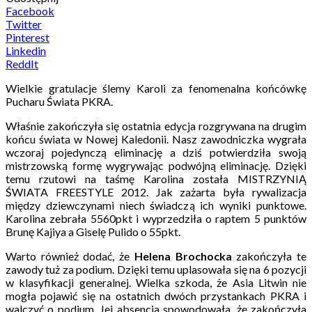
Facebook
Twitter
Pinterest
Linkedin
ReddIt
Wielkie gratulacje ślemy Karoli za fenomenalna końcówkę
Pucharu Świata PKRA.
Właśnie zakończyła się ostatnia edycja rozgrywana na drugim
końcu świata w Nowej Kaledonii. Nasz zawodniczka wygrała
wczoraj pojedynczą eliminację a dziś potwierdziła swoją
mistrzowską formę wygrywając podwójną eliminację. Dzięki
temu rzutowi na taśmę Karolina została MISTRZYNIĄ
ŚWIATA FREESTYLE 2012. Jak zażarta była rywalizacja
między dziewczynami niech świadczą ich wyniki punktowe.
Karolina zebrała 5560pkt i wyprzedziła o raptem 5 punktów
Brunę Kajiya a Giselę Pulido o 55pkt.
Warto również dodać, że
Helena Brochocka
zakończyła te
zawody tuż za podium. Dzięki temu uplasowała się na 6 pozycji
w klasyfikacji generalnej. Wielka szkoda, że Asia Litwin nie
mogła pojawić się na ostatnich dwóch przystankach PKRA i
walczyć o podium. Jej absencja spowodowała, że zakończyła