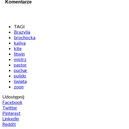
Komentarze
TAGI
Brazylia
brochocka
kajiya
kite
litwin
mistrz
pastor
puchar
pulido
świata
zoon
Udostępnij
Facebook
Twitter
Pinterest
Linkedin
ReddIt