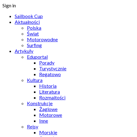
Sign in
Sailbook Cup
Aktualności
Polska
Świat
Motorowodne
Surfing
Artykuły
Eduportal
Porady
Turystycznie
Regatowo
Kultura
Historia
Literatura
Rozmaitości
Konstrukcje
Żaglowe
Motorowe
Inne
Rejsy
Morskie