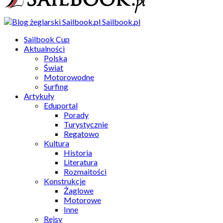
Sailbook.pl
Sailbook Cup
Aktualności
Polska
Świat
Motorowodne
Surfing
Artykuły
Eduportal
Porady
Turystycznie
Regatowo
Kultura
Historia
Literatura
Rozmaitości
Konstrukcje
Żaglowe
Motorowe
Inne
Rejsy