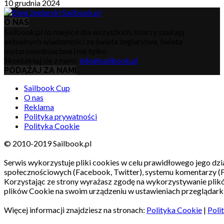
10 grudnia 2024
O NAS
Sailbook.pl to miejsce dla wszystkich, którzy szukają
aktualnych wiadomości ze świata żeglarstwa, świata
motorowodniactwa i nie tylko.
Skontaktuj się z nami:
info@sailbook.pl
PODĄŻAJ ZA NAMI
Sailbook Cup
O nas
Reklama
Polityka prywatności
Polityka Cookie
© 2010-2019 Sailbook.pl
Serwis wykorzystuje pliki cookies w celu prawidłowego jego dzia
społecznościowych (Facebook, Twitter), systemu komentarzy (
Korzystając ze strony wyrażasz zgodę na wykorzystywanie pli
plików Cookie na swoim urządzeniu w ustawieniach przeglądarki
Więcej informacji znajdziesz na stronach:
Polityka Cookie
|
Poli