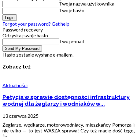
Twoja nazwa użytkownika
Twoje hasło
Forgot your password? Get help
Password recovery
Odzyskaj swoje hasło
Twój e-mail
Hasło zostanie wysłane e-mailem.
Zobacz też
Aktualności
Petycja w sprawie dostępności infrastruktury
wodnej dla żeglarzy i wodniaków w...
13 czerwca 2025
Żeglarze, wędkarze, motorowodniacy, mieszkańcy Pomorza i
nie tylko — to jest WASZA sprawa! Czy też macie dość tego,
że...