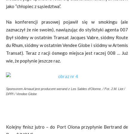
jako “chłopiec z sąsiedztwa”.
Na konferencji prasowej pojawił się w smokingu (ale
zaznaczył że nie swoim), nawiązując do stylistyki agenta 007
(był siódmy w ostatnim Transat Jacques Vabre, siódmy Route
du Rhum, siódmy w ostatnim Vendee Globe i siódmy w Artemis
Transat). Teraz z racji ósmego miejsca jest raczej 008 … Już
wie, że popłynie jeszcze raz.
Sponsorem Arnaud jest producent werand z Les Sables d’Olonne. / Fot. J.M. Liot /
DPPI / Vendee Globe
Kolejny finisz jutro – do Port Olona przypłynie Bertrand de