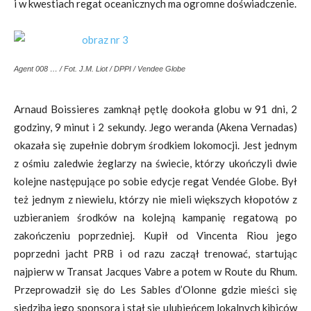
i w kwestiach regat oceanicznych ma ogromne doświadczenie.
Agent 008 … / Fot. J.M. Liot / DPPI / Vendee Globe
Arnaud Boissieres zamknął pętlę dookoła globu w 91 dni, 2
godziny, 9 minut i 2 sekundy. Jego weranda (Akena Vernadas)
okazała się zupełnie dobrym środkiem lokomocji. Jest jednym
z ośmiu zaledwie żeglarzy na świecie, którzy ukończyli dwie
kolejne następujące po sobie edycje regat Vendée Globe. Był
też jednym z niewielu, którzy nie mieli większych kłopotów z
uzbieraniem środków na kolejną kampanię regatową po
zakończeniu poprzedniej. Kupił od Vincenta Riou jego
poprzedni jacht PRB i od razu zaczął trenować, startując
najpierw w Transat Jacques Vabre a potem w Route du Rhum.
Przeprowadził się do Les Sables d’Olonne gdzie mieści się
siedziba jego sponsora i stał się ulubieńcem lokalnych kibiców