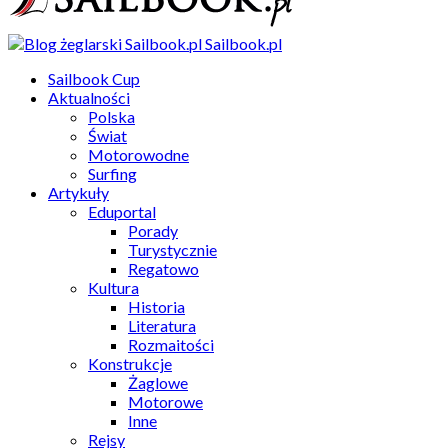
Sailbook.pl
Sailbook Cup
Aktualności
Polska
Świat
Motorowodne
Surfing
Artykuły
Eduportal
Porady
Turystycznie
Regatowo
Kultura
Historia
Literatura
Rozmaitości
Konstrukcje
Żaglowe
Motorowe
Inne
Rejsy