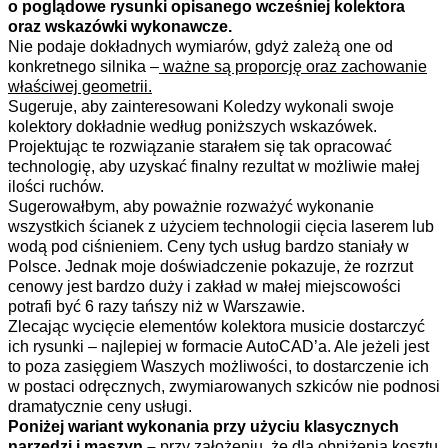
o poglądowe rysunki opisanego wcześniej kolektora
oraz wskazówki wykonawcze.
Nie podaje dokładnych wymiarów, gdyż zależą one od
konkretnego silnika –
ważne są proporcję oraz zachowanie
właściwej geometrii.
Sugeruje, aby zainteresowani Koledzy wykonali swoje
kolektory dokładnie według poniższych wskazówek.
Projektując te rozwiązanie starałem się tak opracować
technologię, aby uzyskać finalny rezultat w możliwie małej
ilości ruchów.
Sugerowałbym, aby poważnie rozważyć wykonanie
wszystkich ścianek z użyciem technologii cięcia laserem lub
wodą pod ciśnieniem. Ceny tych usług bardzo staniały w
Polsce. Jednak moje doświadczenie pokazuje, że rozrzut
cenowy jest bardzo duży i zakład w małej miejscowości
potrafi być 6 razy tańszy niż w Warszawie.
Zlecając wycięcie elementów kolektora musicie dostarczyć
ich rysunki – najlepiej w formacie AutoCAD’a. Ale jeżeli jest
to poza zasięgiem Waszych możliwości, to dostarczenie ich
w postaci odręcznych, zwymiarowanych szkiców nie podnosi
dramatycznie ceny usługi.
Poniżej wariant wykonania przy użyciu klasycznych
narzędzi i maszyn –
przy założeniu, że dla obniżenia kosztu