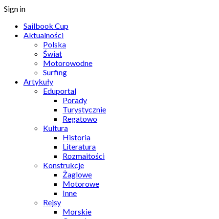
Sign in
Sailbook Cup
Aktualności
Polska
Świat
Motorowodne
Surfing
Artykuły
Eduportal
Porady
Turystycznie
Regatowo
Kultura
Historia
Literatura
Rozmaitości
Konstrukcje
Żaglowe
Motorowe
Inne
Rejsy
Morskie