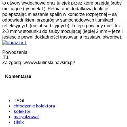
to otwory wydechowe oraz tulejek przez które przejdą śruby
mocujące (rysunek 1). Pełnią one dodatkową funkcję
polepszając mieszanie spalin w komorze rozprężnej – są
odpowiednikiem przegród w samochodowych tłumikach
refleksyjnych (nie absorbcyjnych). Tulejki powinny mieć luz
2-3 mm w stosunku do śruby mocującej (lepiej 2 mm – jeżeli
jesteście pewni dokładności trasowania rozstawu otworów).
Powodzenia!
.T.L.
Za zgodą: wwww.kulinski.navsim.pl/
Komentarze
TAGI
chłodzenie kolektora
kolektor
marynizować
silnik