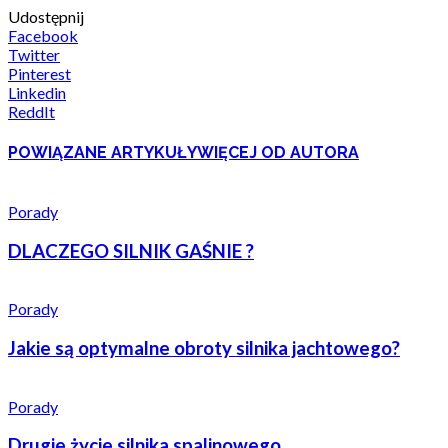
Udostępnij
Facebook
Twitter
Pinterest
Linkedin
ReddIt
POWIĄZANE ARTYKUŁY
WIĘCEJ OD AUTORA
Porady
DLACZEGO SILNIK GAŚNIE ?
Porady
Jakie są optymalne obroty silnika jachtowego?
Porady
Drugie życie silnika spalinowego