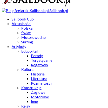
Sailbook.pl
Sailbook Cup
Aktualności
Polska
Świat
Motorowodne
Surfing
Artykuły
Eduportal
Porady
Turystycznie
Regatowo
Kultura
Historia
Literatura
Rozmaitości
Konstrukcje
Żaglowe
Motorowe
Inne
Rejsy