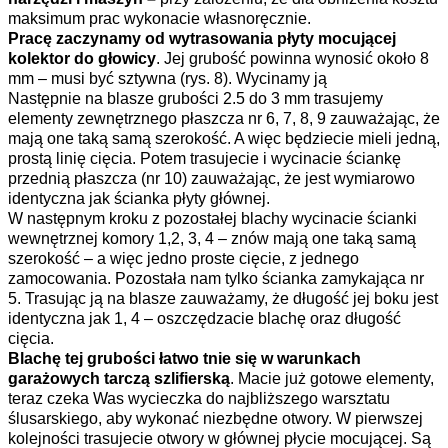
maksimum prac wykonacie własnoręcznie.
Pracę zaczynamy od wytrasowania płyty mocującej
kolektor do głowicy
. Jej grubość powinna wynosić około 8
mm – musi być sztywna (rys. 8). Wycinamy ją
Następnie na blasze grubości 2.5 do 3 mm trasujemy
elementy zewnętrznego płaszcza nr 6, 7, 8, 9 zauważając, że
mają one taką samą szerokość. A więc będziecie mieli jedną,
prostą linię cięcia. Potem trasujecie i wycinacie ściankę
przednią płaszcza (nr 10) zauważając, że jest wymiarowo
identyczna jak ścianka płyty głównej.
W następnym kroku z pozostałej blachy wycinacie ścianki
wewnętrznej komory 1,2, 3, 4 – znów mają one taką samą
szerokość – a więc jedno proste cięcie, z jednego
zamocowania. Pozostała nam tylko ścianka zamykająca nr
5. Trasując ją na blasze zauważamy, że długość jej boku jest
identyczna jak 1, 4 – oszczędzacie blachę oraz długość
cięcia.
Blachę tej grubości łatwo tnie się w warunkach
garażowych tarczą szlifierską
. Macie już gotowe elementy,
teraz czeka Was wycieczka do najbliższego warsztatu
ślusarskiego, aby wykonać niezbędne otwory. W pierwszej
kolejności trasujecie otwory w głównej płycie mocującej. Są