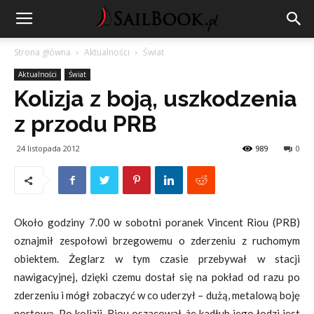
Strona główna
Aktualności
Świat
Aktualności
Świat
Kolizja z boją, uszkodzenia
z przodu PRB
24 listopada 2012
989
0
Około godziny 7.00 w sobotni poranek Vincent Riou (PRB)
oznajmił zespołowi brzegowemu o zderzeniu z ruchomym
obiektem. Żeglarz w tym czasie przebywał w stacji
nawigacyjnej, dzięki czemu dostał się na pokład od razu po
zderzeniu i mógł zobaczyć w co uderzył – dużą, metalową boję
portową. Po kolizji, Riou oszacował, że kadłub jego łodzi jest