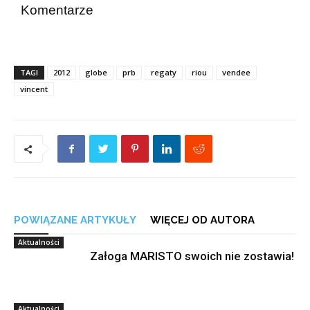
Komentarze
TAGI
2012
globe
prb
regaty
riou
vendee
vincent
POWIĄZANE ARTYKUŁY
WIĘCEJ OD AUTORA
Aktualności
Załoga MARISTO swoich nie zostawia!
Aktualności