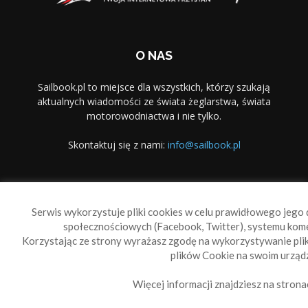
O NAS
Sailbook.pl to miejsce dla wszystkich, którzy szukają
aktualnych wiadomości ze świata żeglarstwa, świata
motorowodniactwa i nie tylko.
Skontaktuj się z nami:
info@sailbook.pl
PODĄŻAJ ZA NAMI
Serwis wykorzystuje pliki cookies w celu prawidłowego jego d
społecznościowych (Facebook, Twitter), systemu kom
Korzystając ze strony wyrażasz zgodę na wykorzystywanie pl
plików Cookie na swoim urządz
Więcej informacji znajdziesz na strona
Sailbook Cup
O nas
Reklama
Polityka prywatności
Polityka Cookie