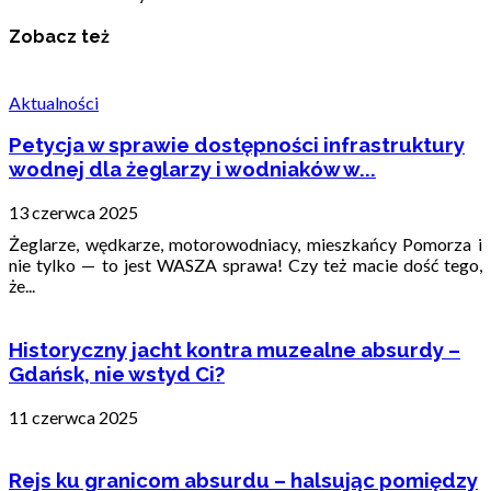
Zobacz też
Aktualności
Petycja w sprawie dostępności infrastruktury
wodnej dla żeglarzy i wodniaków w...
13 czerwca 2025
Żeglarze, wędkarze, motorowodniacy, mieszkańcy Pomorza i
nie tylko — to jest WASZA sprawa! Czy też macie dość tego,
że...
Historyczny jacht kontra muzealne absurdy –
Gdańsk, nie wstyd Ci?
11 czerwca 2025
Rejs ku granicom absurdu – halsując pomiędzy