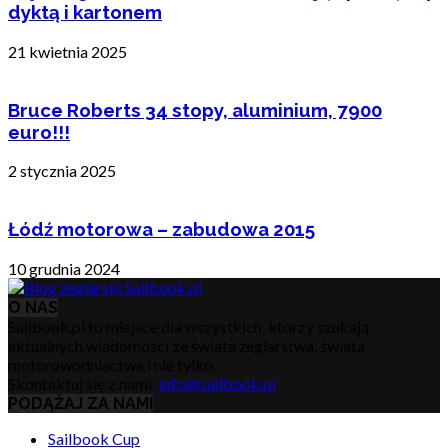
dyktą i kartonem
21 kwietnia 2025
Bruce Roberts 34 stopy, aluminium, 7900
euro!!!
2 stycznia 2025
Łódź motorowa – zabudowa 2015
10 grudnia 2024
O NAS
Sailbook.pl to miejsce dla wszystkich, którzy szukają
aktualnych wiadomości ze świata żeglarstwa, świata
motorowodniactwa i nie tylko.
Skontaktuj się z nami:
info@sailbook.pl
PODĄŻAJ ZA NAMI
Sailbook Cup