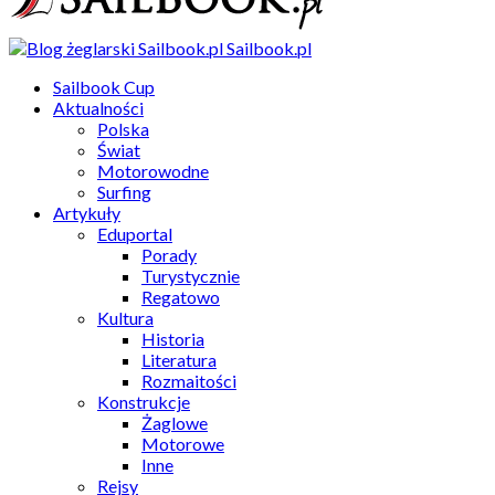
Sailbook.pl
Sailbook Cup
Aktualności
Polska
Świat
Motorowodne
Surfing
Artykuły
Eduportal
Porady
Turystycznie
Regatowo
Kultura
Historia
Literatura
Rozmaitości
Konstrukcje
Żaglowe
Motorowe
Inne
Rejsy