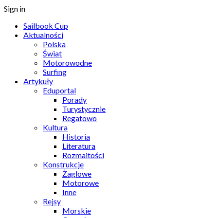
Sign in
Sailbook Cup
Aktualności
Polska
Świat
Motorowodne
Surfing
Artykuły
Eduportal
Porady
Turystycznie
Regatowo
Kultura
Historia
Literatura
Rozmaitości
Konstrukcje
Żaglowe
Motorowe
Inne
Rejsy
Morskie