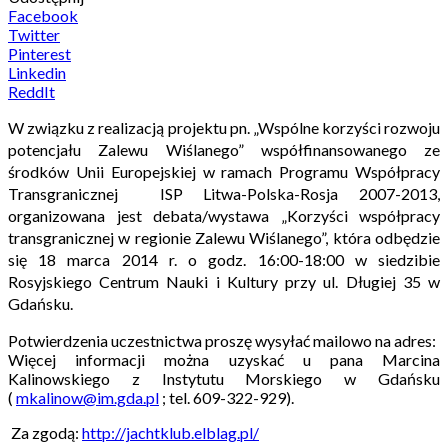
Facebook
Twitter
Pinterest
Linkedin
ReddIt
W związku z realizacją projektu pn. „Wspólne korzyści rozwoju
potencjału Zalewu Wiślanego” współfinansowanego ze
środków Unii Europejskiej w ramach Programu Współpracy
Transgranicznej ISP Litwa-Polska-Rosja 2007-2013,
organizowana jest debata/wystawa „Korzyści współpracy
transgranicznej w regionie Zalewu Wiślanego”, która odbędzie
się 18 marca 2014 r. o godz. 16:00-18:00 w siedzibie
Rosyjskiego Centrum Nauki i Kultury przy ul. Długiej 35 w
Gdańsku.
Potwierdzenia uczestnictwa proszę wysyłać mailowo na adres:
Więcej informacji można uzyskać u pana Marcina
Kalinowskiego z Instytutu Morskiego w Gdańsku
(
mkalinow@im.gda.pl
; tel. 609-322-929).
Za zgodą:
http://jachtklub.elblag.pl/