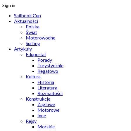
Sign in
Sailbook Cup
Aktualności
Polska
Świat
Motorowodne
Surfing
Artykuły
Eduportal
Porady
Turystycznie
Regatowo
Kultura
Historia
Literatura
Rozmaitości
Konstrukcje
Żaglowe
Motorowe
Inne
Rejsy
Morskie