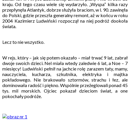
kraju. Od tego czasu wiele się wydarzyło. „Wyspa” kilka razy
przepłynęła Atlantyk, dobrze służyła braciom, w l. 90. zawinęła
do Polski, gdzie przeszła generalny remont, aż w końcu w roku
2004 Kazimierz Ludwiński rozpoczął na niej podróż dookoła
świata.
Lecz to nie wszystko.
W rejs, który – jak się potem okazało – miał trwać 9 lat, zabrał
dwoje swoich dzieci. Nel miała wtedy zaledwie 6 lat, a Noe – 7
miesięcy! Ludwiński pełnił na jachcie rolę zarazem taty, mamy,
nauczyciela, kucharza, szkutnika, elektryka i majtka
pokładowego. Nie brakowało sztormów, strachu i łez, ale
dominowała radość i piękno. Wspólnie przeżeglowali ponad 45
tys. mil morskich. Ojciec pokazał dzieciom świat, a one
pokochały podróże.