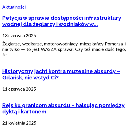
Aktualności
Petycja w sprawie dostępności infrastruktury
wodnej dla żeglarzy i wodniaków w...
13 czerwca 2025
Żeglarze, wędkarze, motorowodniacy, mieszkańcy Pomorza i
nie tylko — to jest WASZA sprawa! Czy też macie dość tego,
że...
Historyczny jacht kontra muzealne absurdy –
Gdańsk, nie wstyd Ci?
11 czerwca 2025
Rejs ku granicom absurdu – halsując pomiędzy
dyktą i kartonem
21 kwietnia 2025