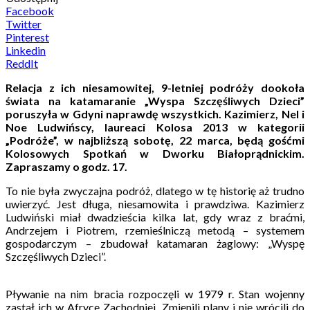
Facebook
Twitter
Pinterest
Linkedin
ReddIt
Relacja z ich niesamowitej, 9-letniej podróży dookoła
świata na katamaranie „Wyspa Szczęśliwych Dzieci”
poruszyła w Gdyni naprawdę wszystkich. Kazimierz, Nel i
Noe Ludwińscy, laureaci Kolosa 2013 w kategorii
„Podróże”, w najbliższą sobotę, 22 marca, będą gośćmi
Kolosowych Spotkań w Dworku Białoprądnickim.
Zapraszamy o godz. 17.
To nie była zwyczajna podróż, dlatego w tę historię aż trudno
uwierzyć. Jest długa, niesamowita i prawdziwa. Kazimierz
Ludwiński miał dwadzieścia kilka lat, gdy wraz z braćmi,
Andrzejem i Piotrem, rzemieślniczą metodą – systemem
gospodarczym – zbudował katamaran żaglowy: „Wyspę
Szczęśliwych Dzieci”.
Pływanie na nim bracia rozpoczęli w 1979 r. Stan wojenny
zastał ich w Afryce Zachodniej. Zmienili plany i nie wrócili do