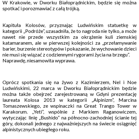
W Krakowie, w Dworku Białoprądnickim, będzie się można
spotkać i porozmawiać z całą trójką.
Kapituła Kolosów, przyznając Ludwińskim statuetkę w
kategorii „Podróże”, uzasadniła, że to nagroda nie tylko, a może
nawet nie przede wszystkim za okrążenie kuli ziemskiej
katamaranem, ale w pierwszej kolejności za „przełamywanie
barier, burzenie stereotypów i pokazanie, że wychowanie dzieci
nie musi się wiązać z codziennymi rygorami życia na brzegu”.
Naprawdę, niesamowita wyprawa.
Oprócz spotkania się na żywo z Kazimierzem, Nel i Noe
Ludwińskimi, 22 marca w Dworku Białoprądnickim będzie
można także obejrzeć zarejestrowaną w Gdyni prezentację
laureata Kolosa 2013 w kategorii „Alpinizm”, Marcina
Tomaszewskiego, ze wspinaczki na Great Trango Tower w
Karakorum. „Yeti”, wspólnie z Markiem Raganowiczem,
wytyczając linię „Bushido” na północno-zachodniej ścianie tej
góry, dokonali jednego z najważniejszych na świecie osiągnięć
alpinistycznych ubiegłego roku.