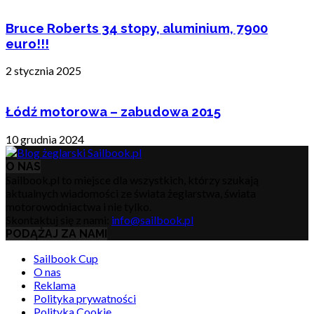
Bruce Roberts 34 stopy, aluminium, 7900
euro!!!
2 stycznia 2025
Łódź motorowa – zabudowa 2015
10 grudnia 2024
O NAS
Sailbook.pl to miejsce dla wszystkich, którzy szukają
aktualnych wiadomości ze świata żeglarstwa, świata
motorowodniactwa i nie tylko.
Skontaktuj się z nami:
info@sailbook.pl
PODĄŻAJ ZA NAMI
Sailbook Cup
O nas
Reklama
Polityka prywatności
Polityka Cookie