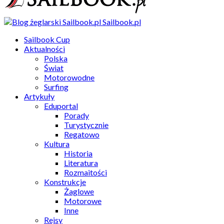
Sailbook.pl
Sailbook Cup
Aktualności
Polska
Świat
Motorowodne
Surfing
Artykuły
Eduportal
Porady
Turystycznie
Regatowo
Kultura
Historia
Literatura
Rozmaitości
Konstrukcje
Żaglowe
Motorowe
Inne
Rejsy