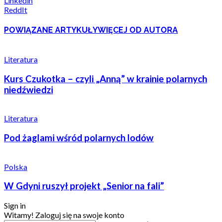
Linkedin
ReddIt
POWIĄZANE ARTYKUŁY
WIĘCEJ OD AUTORA
Literatura
Kurs Czukotka – czyli „Anną” w krainie polarnych
niedźwiedzi
Literatura
Pod żaglami wśród polarnych lodów
Polska
W Gdyni ruszył projekt „Senior na fali”
Sign in
Witamy! Zaloguj się na swoje konto