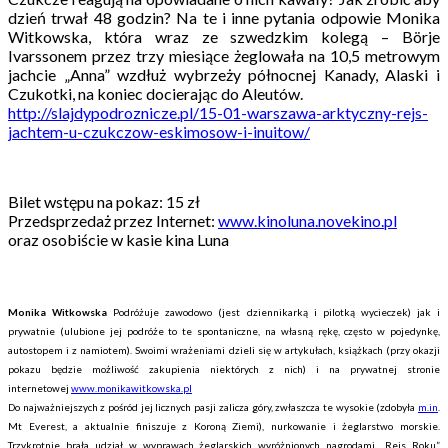
dzień trwał 48 godzin? Na te i inne pytania odpowie Monika
Witkowska, która wraz ze szwedzkim kolegą – Börje
Ivarssonem przez trzy miesiące żeglowała na 10,5 metrowym
jachcie „Anna” wzdłuż wybrzeży północnej Kanady, Alaski i
Czukotki, na koniec docierając do Aleutów.
http://slajdypodroznicze.pl/15-01-warszawa-arktyczny-rejs-
jachtem-u-czukczow-eskimosow-i-inuitow/
Bilet wstępu na pokaz: 15 zł
Przedsprzedaż przez Internet:
www.kinoluna.novekino.pl
oraz osobiście w kasie kina Luna
Monika Witkowska
Podróżuje zawodowo (jest dziennikarką i pilotką wycieczek) jak i
prywatnie (ulubione jej podróże to te spontaniczne, na własną rękę, często w pojedynkę,
autostopem i z namiotem). Swoimi wrażeniami dzieli się w artykułach, książkach (przy okazji
pokazu będzie możliwość zakupienia niektórych z nich) i na prywatnej stronie
internetowej
www.monikawitkowska.pl
Do najważniejszych z pośród jej licznych pasji zalicza góry, zwłaszcza te wysokie (zdobyła
m.in
.
Mt Everest, a aktualnie finiszuje z Koroną Ziemi), nurkowanie i żeglarstwo morskie.
Trzykrotnie brała udział w wyprawach żeglarskich wyróżnionych nagrodami „Rejs Roku”