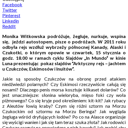
Facebook
Twitter
Pinterest
Linkedin
ReddIt
Monika Witkowska podróżuje, żegluje, nurkuje, wspina
się, jeździ autostopem, pisze o podróżach. W 2011 roku
odbyła rejs wzdłuż wybrzeży północnej Kanady, Alaski i
Czukotki, o którym opowie w czwartek, 15 stycznia o
godz. 18.00 w ramach cyklu Slajdów „In Mundo” w kinie
Luna prezentując pokaz slajdów ”Arktyczny rejs – jachtem
u Czukczów, Eskimosów i Inuitów”.
Jakie są sposoby Czukczów na obronę przed atakiem
niedźwiedzi polarnych? Czy Eskimosi rzeczywiście całują się
nosami? Dlaczego penis morsa kosztuje kilkaset dolarów? Co
jest smaczniejsze: słonina wieloryba, mięso foki czy woła
piżmowego? Co się kryje pod określeniem: kit-kit? Jak rybacy
z Aleutów łowią kraby? Czym się różni sztorm na Morzu
Czukockim od sztormu na Morzu Beringa? Jak wygląda
żegluga wśród dryfujących lodów? Po co na Alasce organizuje
się wyścigi wanien i jak się tam teraz szuka złota? Jak rodowici
Czukcze reagują na opowiadane o nich kawały? Jak zrobić aby