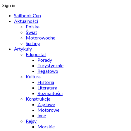
Sign in
Sailbook Cup
Aktualności
Polska
Świat
Motorowodne
Surfing
Artykuły
Eduportal
Porady
Turystycznie
Regatowo
Kultura
Historia
Literatura
Rozmaitości
Konstrukcje
Żaglowe
Motorowe
Inne
Rejsy
Morskie