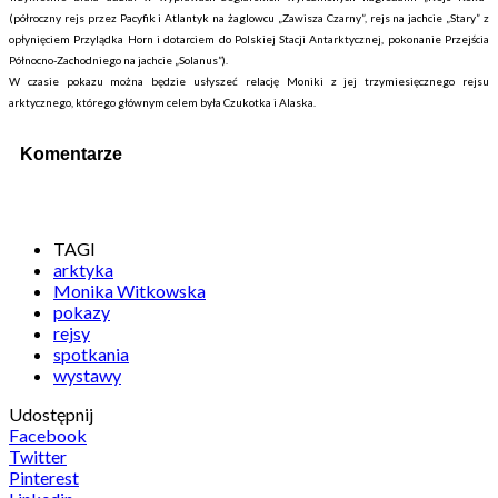
(półroczny rejs przez Pacyfik i Atlantyk na żaglowcu „Zawisza Czarny”, rejs na jachcie „Stary” z
opłynięciem Przylądka Horn i dotarciem do Polskiej Stacji Antarktycznej, pokonanie Przejścia
Północno-Zachodniego na jachcie „Solanus”).
W czasie pokazu można będzie usłyszeć relację Moniki z jej trzymiesięcznego rejsu
arktycznego, którego głównym celem była Czukotka i Alaska.
Komentarze
TAGI
arktyka
Monika Witkowska
pokazy
rejsy
spotkania
wystawy
Udostępnij
Facebook
Twitter
Pinterest