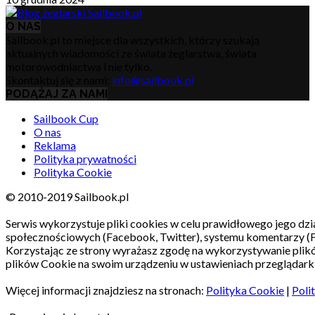
O NAS
Sailbook.pl to miejsce dla wszystkich, którzy szukają
aktualnych wiadomości ze świata żeglarstwa, świata
motorowodniactwa i nie tylko.
Skontaktuj się z nami:
info@sailbook.pl
PODĄŻAJ ZA NAMI
Sailbook Cup
O nas
Reklama
Polityka prywatności
Polityka Cookie
© 2010-2019 Sailbook.pl
Serwis wykorzystuje pliki cookies w celu prawidłowego jego dzia
społecznościowych (Facebook, Twitter), systemu komentarzy (
Korzystając ze strony wyrażasz zgodę na wykorzystywanie pli
plików Cookie na swoim urządzeniu w ustawieniach przeglądarki
Więcej informacji znajdziesz na stronach:
Polityka Cookie
|
Poli