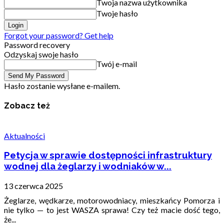
Twoja nazwa użytkownika
Twoje hasło
Forgot your password? Get help
Password recovery
Odzyskaj swoje hasło
Twój e-mail
Hasło zostanie wysłane e-mailem.
Zobacz też
Aktualności
Petycja w sprawie dostępności infrastruktury
wodnej dla żeglarzy i wodniaków w...
13 czerwca 2025
Żeglarze, wędkarze, motorowodniacy, mieszkańcy Pomorza i
nie tylko — to jest WASZA sprawa! Czy też macie dość tego,
że...