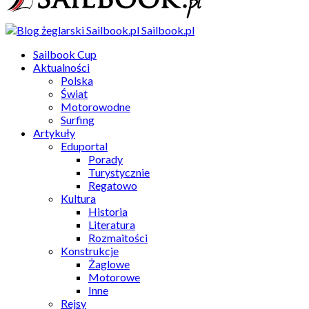
Sailbook.pl
Sailbook Cup
Aktualności
Polska
Świat
Motorowodne
Surfing
Artykuły
Eduportal
Porady
Turystycznie
Regatowo
Kultura
Historia
Literatura
Rozmaitości
Konstrukcje
Żaglowe
Motorowe
Inne
Rejsy