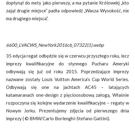
dopłynął do mety jako pierwszy, a ma pytanie Królowekj „kto
zajął drugie miejsce” padła odpowiedź „Wasza Wysokość, nie
ma drugiego miejsca”.
6600_LVACWS_NewYork2016cb_07322(1).webp
35 edycja regat odbędzie się w czerwcu przyszłego roku, lecz
imprezy kwalifikacyjne do słynnego Pucharu Ameryki
odbywają się już od roku 2015. Poprzedzające imprezy
nazwane zostały Louis Vuitton America’s Cup World Series.
Odbywają się one na jachtach AC45 – latających
katamaranach one-design z pięcioosobową załogą. Właśnie
rozpoczyna się kolejne wydarzenie kwalifikacyjne – regaty w
Nowym Jorku. Prezentujemy zdjęcia od pierwszego dnia
imprezy (
© BMW/Carlo Borlenghi-Stefano Gattini).