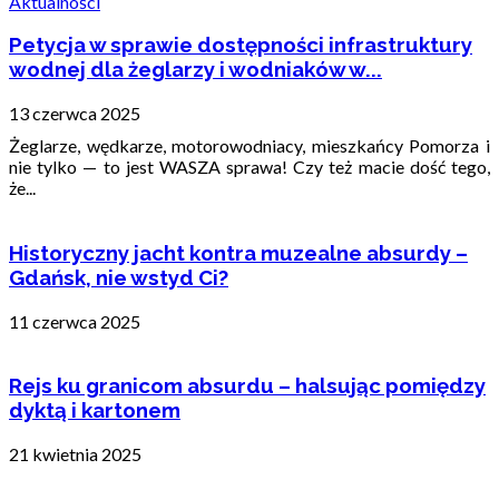
Aktualności
Petycja w sprawie dostępności infrastruktury
wodnej dla żeglarzy i wodniaków w...
13 czerwca 2025
Żeglarze, wędkarze, motorowodniacy, mieszkańcy Pomorza i
nie tylko — to jest WASZA sprawa! Czy też macie dość tego,
że...
Historyczny jacht kontra muzealne absurdy –
Gdańsk, nie wstyd Ci?
11 czerwca 2025
Rejs ku granicom absurdu – halsując pomiędzy
dyktą i kartonem
21 kwietnia 2025