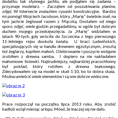
dodatku tak słynnego jachtu, ale podjąłem się zadania –
przyznaje modelarz. – Zacząłem od poszukiwania planów,
zdjęć. W Internecie znalazłem rysunki konstrukcyjne. Bardzo
mi pomógł Wojciech Jacobson, który „Marię” świetnie znał, na
tym jachcie żeglował razem z Mączką. Dostałem od niego
sporo zdjęć, wiele godzin przegadaliśmy, w ogóle był dobrym
duchem mojego przedsięwzięcia. Ja „Marię” widziałem w
latach 90-tych, gdy wróciła do Szczecina z tego pierwszego
11-letniego rejsu dookoła świata. U braci Ludwińskich,
specjalizujących się w handlu drewnem egzotycznym, zresztą
też żeglarzy, kupiłem mahoń. Ożebrowanie i poszycie wstępne
zrobiłem z drewna samba. I dopiero na nie nakładałem
mahoniowe listewki. Najtrudniejszy, najbardziej pracochłonny
był pokład, który robiłem z drewna teakowego.
Zdecydowałem się na model w skali 1:10, bo to dobra skala.
Można umieścić wiele elementów i są one dobrze widoczne.
Prace rozpoczął na początku lipca 2013 roku. Aby zrobić
kadłub wziął miesiąc urlopu. Mówi, że inaczej się nie dało.