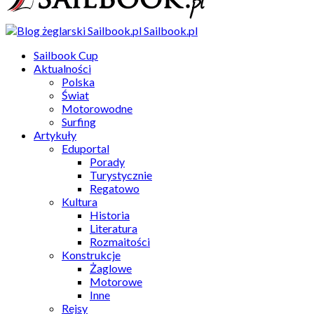
Sailbook.pl
Sailbook Cup
Aktualności
Polska
Świat
Motorowodne
Surfing
Artykuły
Eduportal
Porady
Turystycznie
Regatowo
Kultura
Historia
Literatura
Rozmaitości
Konstrukcje
Żaglowe
Motorowe
Inne
Rejsy