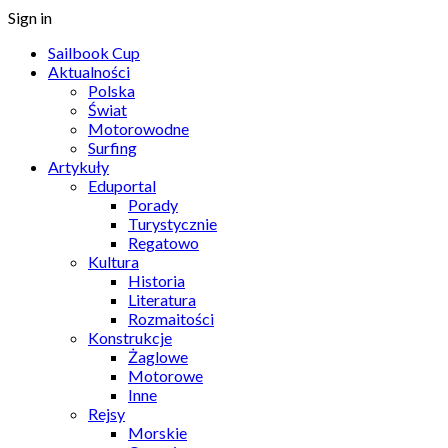
Sign in
Sailbook Cup
Aktualności
Polska
Świat
Motorowodne
Surfing
Artykuły
Eduportal
Porady
Turystycznie
Regatowo
Kultura
Historia
Literatura
Rozmaitości
Konstrukcje
Żaglowe
Motorowe
Inne
Rejsy
Morskie