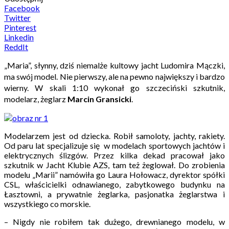
Facebook
Twitter
Pinterest
Linkedin
ReddIt
„Maria”, słynny, dziś niemalże kultowy jacht Ludomira Mączki,
ma swój model. Nie pierwszy, ale na pewno największy i bardzo
wierny. W skali 1:10 wykonał go szczeciński szkutnik,
modelarz, żeglarz
Marcin Gransicki
.
Modelarzem jest od dziecka. Robił samoloty, jachty, rakiety.
Od paru lat specjalizuje się w modelach sportowych jachtów i
elektrycznych ślizgów. Przez kilka dekad pracował jako
szkutnik w Jacht Klubie AZS, tam też żeglował. Do zrobienia
modelu „Marii” namówiła go Laura Hołowacz, dyrektor spółki
CSL, właścicielki odnawianego, zabytkowego budynku na
Łasztowni, a prywatnie żeglarka, pasjonatka żeglarstwa i
wszystkiego co morskie.
– Nigdy nie robiłem tak dużego, drewnianego modelu, w