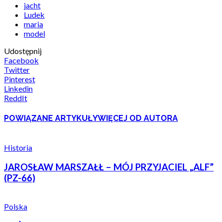
jacht
Ludek
maria
model
Udostępnij
Facebook
Twitter
Pinterest
Linkedin
ReddIt
POWIĄZANE ARTYKUŁY
WIĘCEJ OD AUTORA
Historia
JAROSŁAW MARSZAŁŁ – MÓJ PRZYJACIEL „ALF”
(PZ-66)
Polska