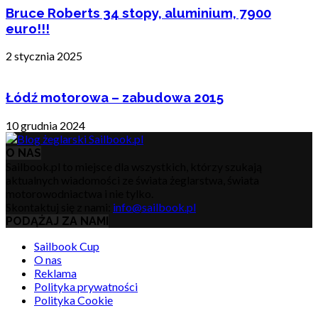
Bruce Roberts 34 stopy, aluminium, 7900
euro!!!
2 stycznia 2025
Łódź motorowa – zabudowa 2015
10 grudnia 2024
O NAS
Sailbook.pl to miejsce dla wszystkich, którzy szukają
aktualnych wiadomości ze świata żeglarstwa, świata
motorowodniactwa i nie tylko.
Skontaktuj się z nami:
info@sailbook.pl
PODĄŻAJ ZA NAMI
Sailbook Cup
O nas
Reklama
Polityka prywatności
Polityka Cookie