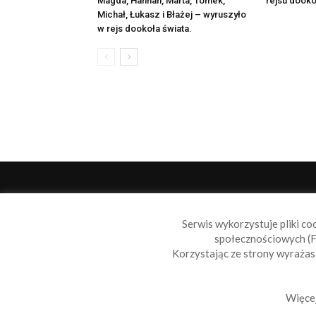
Magda, Hannah, Marta, Tomek,
rejsu dooko
Michał, Łukasz i Błażej – wyruszyło
w rejs dookoła świata.
O 
Serwis wykorzystuje pliki co
Sail
społecznościowych (F
wiad
Korzystając ze strony wyraża
nie t
Skon
Więcej