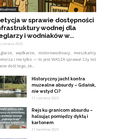
ktualności
etycja w sprawie dostępności
nfrastruktury wodnej dla
eglarzy i wodniaków w...
 czerwca 2025
eglarze, wędkarze, motorowodniacy, mieszkańcy
morza i nie tylko — to jest WASZA sprawa! Czy też
cie dość tego, że...
Historyczny jacht kontra
muzealne absurdy – Gdańsk,
nie wstyd Ci?
11 czerwca 2025
Rejs ku granicom absurdu –
halsując pomiędzy dyktą i
kartonem
21 kwietnia 2025