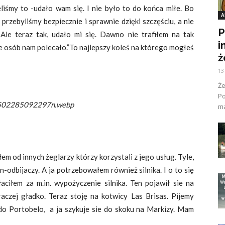
eliśmy to -udało wam się. I nie było to do końca miłe. Bo
A
przebyliśmy bezpiecznie i sprawnie dzięki szczęściu, a nie
P
Ale teraz tak, udało mi się. Dawno nie trafiłem na tak
i
le osób nam polecało.”To najlepszy koleś na którego mogłeś
ż
13
Ż
Po
02285092297n.webp
ma
em od innych żeglarzy którzy korzystali z jego usług. Tyle,
n-odbijaczy. A ja potrzebowałem również silnika. I o to się
ciłem za m.in. wypożyczenie silnika. Ten pojawił sie na
aczej gładko. Teraz stoję na kotwicy Las Brisas. Pijemy
o Portobelo, a ja szykuje sie do skoku na Markizy. Mam