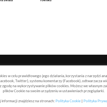
ła świata
równiku
NAS
P
okies w celu prawidłowego jego działania, korzystania z narzędzi an
book.pl to miejsce dla wszystkich, którzy szukają aktualnych
acebook, Twitter), systemu komentarzy (Facebook), odtwarzacza wi
omości ze świata żeglarstwa, świata motorowodniactwa i
sz zgodę na wykorzystywanie plików cookies. Możesz we własnym za
ylko.
plików Cookie na swoim urządzeniu w ustawieniach przeglądarki.
taktuj się z nami:
info@sailbook.pl
 informacji znajdziesz na stronach:
Polityka Cookie
|
Polityka Pryw