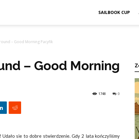
ook.pl
SAILBOOK CUP
round – Good Morning Pacyfik
und – Good Morning
Z
1748
0
! Udało sie to dobre stwierdzenie. Gdy 2 lata kończyliśmy