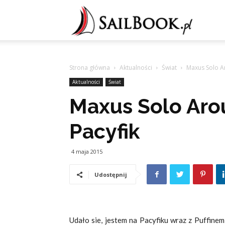
Sailb
Strona główna
Aktualności
Świat
Maxus Solo A
Aktualności
Świat
Maxus Solo Aro
Pacyfik
4 maja 2015
Udostępnij
Udało sie, jestem na Pacyfiku wraz z Puffinem