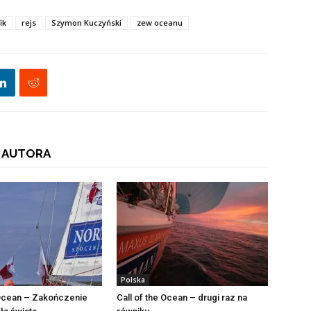
ik
rejs
Szymon Kuczyński
zew oceanu
 AUTORA
Polska
 Ocean – Zakończenie
Call of the Ocean – drugi raz na