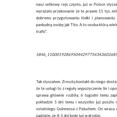
nasz setkowy rejs często, już w Polsce słysz
wyrażało przekonanie że te prawie 11 tys. mil 
dobremu przygotowaniu łódki i planowaniu. 
paskudną osobę jak Tito. A to osoba którą wie
trafić”.
5846_110001928695044297754343602685
Tak słyszałem. Zresztą kontakt do niego dostał
że te usługi to z reguły wypożyczenie lin i opo
sprawa głównie rozbiła. 6 tygodni temu zapła
pokładzie 5 dni temu i wszystko już poszło r
ostatniego Guinnessa z Paluchem. On wraca d
nadzieje, że 4-5 dni będę już w drodze.