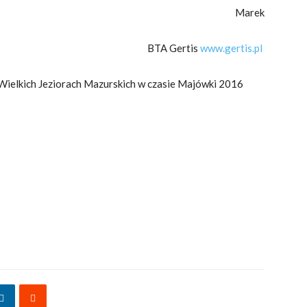
Marek
BTA Gertis
www.gertis.pl
Wielkich Jeziorach Mazurskich w czasie Majówki 2016