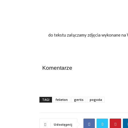
do tekstu załączamy zdjęcia wykonane na 
Komentarze
TAGI
felieton
gertis
pogoda
Udostępnij