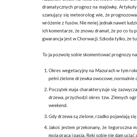
dramatycznych prognoz na majówkę. Artykuł
szanujący się meteorolog wie, że prognozowan
wróżenie z fusów. Nie mniej jednak nawet ludzi
ich komentarze, że znowu dramat, że po co tu 
gwarancja jest w Chorwacji. Szkoda tylko, że t
To ja pozwolę sobie skomentować prognozy na
Okres wegetacyjny na Mazurach w tym roku 
pełni zielone drzewka owocowe, normalnie d
Początek maja charakteryzuje się zazwycza
drzewa, przychodzi okres tzw. Zimnych ogr
weekend.
Gdy drzewa są zielone, rzadko pojawiają si
Jakoś jestem przekonany, że tegoroczna ma
moja praca i pasja. Ręki sobie nie dam uciąć 