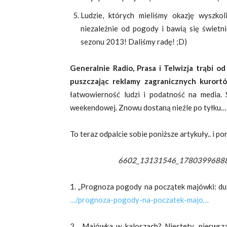
Ludzie, których mieliśmy okazję wyszkol
niezależnie od pogody i bawią się świet
sezonu 2013! Daliśmy radę! ;D)
Generalnie Radio, Prasa i Telwizja trąbi 
puszczając reklamy zagranicznych kurortó
łatwowierność ludzi i podatność na media. S
weekendowej. Znowu dostaną nieźle po tyłku…
To teraz odpalcie sobie poniższe artykuły.. i po
6602_13131546_17803996888
1. „Prognoza pogody na początek majówki: duż
…/prognoza-pogody-na-poczatek-majo…
2. „Majówka w kaloszach? Niestety, pierwsz