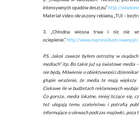
intensywnych opadów deszczu.”
http://wiadom
Materiał video okraszony reklamą „TUI – beztro
3. „Chłodna wiosna trwa i nic nie ws
ocieplenie.”
http://www.expressilustrowany.p
P.S. Jakoś zawsze byłem ostrożny w osądach
mediach” itp. Bo takie już są światowe media –
nie będą. Mówienie o obiektywności dziennikar
głupie wrażenie, że media te mają większy 
Ciekawe ile w budżetach reklamowych wydaje d
Co gorsza.. media lokalne, mniej liczące się,
też ulegają temu szaleństwu i potrafią pu
informujące o ulewach podczas majówki.. poza t