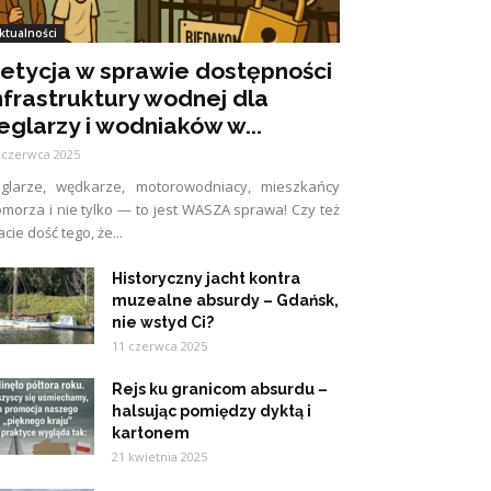
ktualności
etycja w sprawie dostępności
nfrastruktury wodnej dla
eglarzy i wodniaków w...
 czerwca 2025
eglarze, wędkarze, motorowodniacy, mieszkańcy
morza i nie tylko — to jest WASZA sprawa! Czy też
cie dość tego, że...
Historyczny jacht kontra
muzealne absurdy – Gdańsk,
nie wstyd Ci?
11 czerwca 2025
Rejs ku granicom absurdu –
halsując pomiędzy dyktą i
kartonem
21 kwietnia 2025