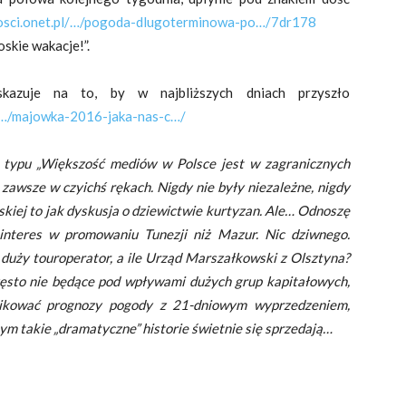
osci.onet.pl/…/pogoda-dlugoterminowa-po…/7dr178
skie wakacje!”.
kazuje na to, by w najbliższych dniach przyszło
l/…/majowka-2016-jaka-nas-c…/
 typu „Większość mediów w Polsce jest w zagranicznych
 zawsze w czyichś rękach. Nigdy nie były niezależne, nigdy
skiej to jak dyskusja o dziewictwie kurtyzan. Ale… Odnoszę
interes w promowaniu Tunezji niż Mazur. Nic dziwnego.
uży touroperator, a ile Urząd Marszałkowski z Olsztyna?
 często nie będące pod wpływami dużych grup kapitałowych,
blikować prognozy pogody z 21-dniowym wyprzedzeniem,
ym takie „dramatyczne” historie świetnie się sprzedają…