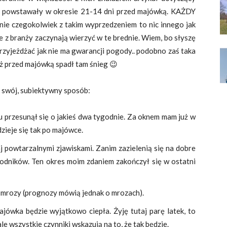
y powstawały w okresie 21-14 dni przed majówką. KAŻDY
ie czegokolwiek z takim wyprzedzeniem to nic innego jak
e z branży zaczynają wierzyć w te brednie. Wiem, bo słyszę
przyjeżdżać jak nie ma gwarancji pogody.. podobno zaś taka
uż przed majówką spadł tam śnieg 😉
 swój, subiektywny sposób:
przesunął się o jakieś dwa tygodnie. Za oknem mam już w
zieje się tak po majówce.
j powtarzalnymi zjawiskami. Zanim zazielenią się na dobre
odników. Ten okres moim zdaniem zakończył się w ostatni
ę mrozy (prognozy mówią jednak o mrozach).
jówka będzie wyjątkowo ciepła. Żyję tutaj parę latek, to
ale wszystkie czynniki wskazują na to, że tak będzie.