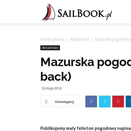
Sailb
Strona główna
Aktualności
Mazurska pogodynka (
Aktualności
Mazurska pogod
back)
16 maja 2016
Udostępnij
Publikujemy mały felieton pogodowy napisa