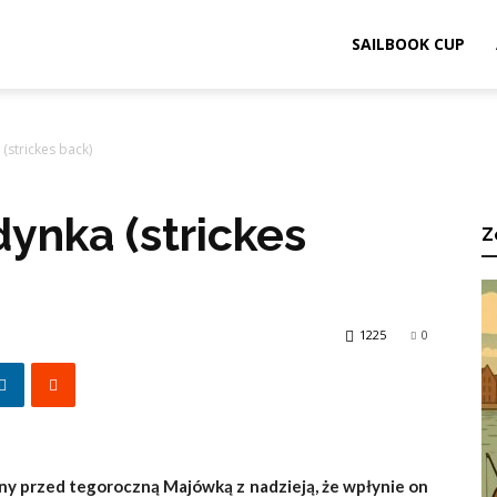
ook.pl
SAILBOOK CUP
strickes back)
ynka (strickes
Z
1225
0
ny przed tegoroczną Majówką z nadzieją, że wpłynie on