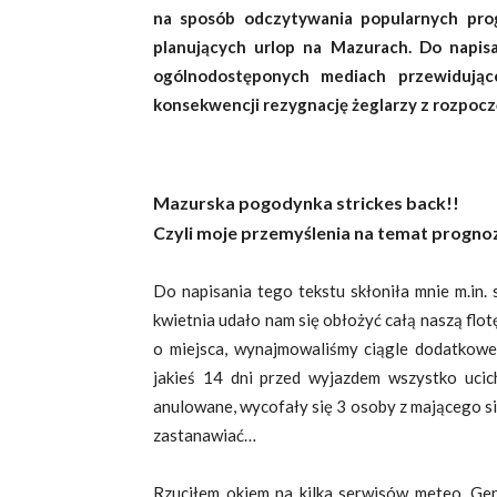
na sposób odczytywania popularnych pro
planujących urlop na Mazurach. Do napisa
ogólnodostęponych mediach przewidują
konsekwencji rezygnację żeglarzy z rozpocz
Mazurska pogodynka strickes back!!
Czyli moje przemyślenia na temat progno
Do napisania tego tekstu skłoniła mnie m.in. 
kwietnia udało nam się obłożyć całą naszą flotę
o miejsca, wynajmowaliśmy ciągle dodatkowe 
jakieś 14 dni przed wyjazdem wszystko ucich
anulowane, wycofały się 3 osoby z mającego si
zastanawiać…
Rzuciłem okiem na kilka serwisów meteo. Gen