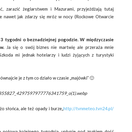
ić, zarazić żeglarstwem i Mazurami, przyjeżdżają tutaj
nie nawet jak zdarzy się mróz w nocy (Rockowe Otwarcie
od 3 tygodni o beznadziejnej pogodzie. W międzyczasie
w.
Ja się o swój biznes nie martwię ale przeraża mnie
zkoda mi jednak hotelarzy i ludzi żyjących z turystyki
równajcie je z tym co działo w czasie „majówki” 🙂
55827_4297597977776341759_o(1).webp
o słońca, ale też opady i burze„
http://tvnmeteo.tvn24.pl/
a połowa kolejnego tygodnia, upłynie pod znakiem dość