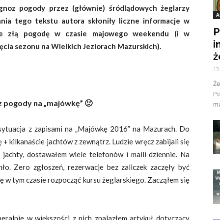
gnoz pogody przez (głównie) śródlądowych żeglarzy
A
nia tego tekstu autora skłoniły liczne informacje w
P
ce złą pogodę w czasie majowego weekendu (i w
i
ęcia sezonu na Wielkich Jeziorach Mazurskich).
ż
13
Ż
Po
z pogody na „majówkę” 🙂
ma
sytua
cja z zapisami na „Majówkę 2016” na Mazurach. Do
 + kilkanaście jachtów z zewnątrz. Ludzie wręcz zabijali się
jachty, dostawałem wiele telefonów i maili dziennie. Na
ło. Zero zgłoszeń, rezerwacje bez zaliczek zaczęły być
ę w tym czasie rozpocząć kursu żeglarskiego. Zacząłem się
eralnie w większości z nich znalazłem artykuł dotyczący