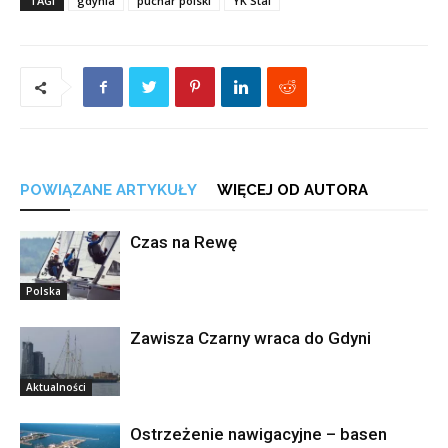
TAGI
gdynia
puchar polski
YK Stal
POWIĄZANE ARTYKUŁY
WIĘCEJ OD AUTORA
Czas na Rewę
Polska
Zawisza Czarny wraca do Gdyni
Aktualności
Ostrzeżenie nawigacyjne – basen