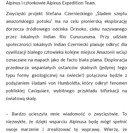
Alpinus i członkowie Alpinus Expedition Team.
Zwycięski projekt Stefana Czernieckiego „Śladem szeptu
amazońskiego potoku” ma na celu pionierską eksplorację
dorzecza źródłowego odcinka Orinoko, cieku nazywanego
przez lokalnych Indian Rio Cunucunuma. Przy udziale
społeczności lokalnych Indian Czerniecki planuje odkryć dla
cywilizacji białego człowieka kolejne miejsce Amazonii wciąż
oznaczane na mapach jako de facto biała plama. Eksploracja
przedmurza wspaniałych ostańców skalnych (jedynej tego
typu formy geologicznej na świecie!) połączona będzie z
podążaniem śladami von Humboldta, który odkrył fenomen
pobliskiej Casiquiare, wybitnego przykładu bifurkacji na
światową skalę.
– Bardzo ucieszyła mnie wiadomość o zwycięstwie. To
niezwykłe, że dzięki wsparciu Alpinusa będę mógł spełnić
swoje marzenie i zrealizować tę wyprawę. Wierzę, że