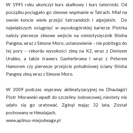
W 1995 roku ukończył kurs skałkowy i kurs taternicki. Od
początku pociągało go zimowe wspinanie w Tatrach. Miał na
swoim koncie wiele przejść tatrzańskich i alpejskich. Do
największych osiągnięć w wysokogórskiej karierze Piotrka
należy pierwsze zimowe wejście na ośmiotysięcznik Shisha
Pangma, wraz z Simone Moro, ustanowienie – nie pobitego do
tej pory – rekordu wysokości zimą na K2, wraz z Denisem
Urubko, a także trawers Gasherbruma I wraz z Peterem
Hamorem czy pierwsze przejście południowej ściany Shisha
Pangmy zimą wraz z Simone Moro.
W 2009 podczas wyprawy aklimatyzacyjnej na Dhaulagiri
Piotr Morawski wpadł do szczeliny lodowcowej, niestety nie
udało się go uratować. Zginął mając 32 lata. Został
pochowany w Himalajach.
www.aplinus-miejodwage.pl