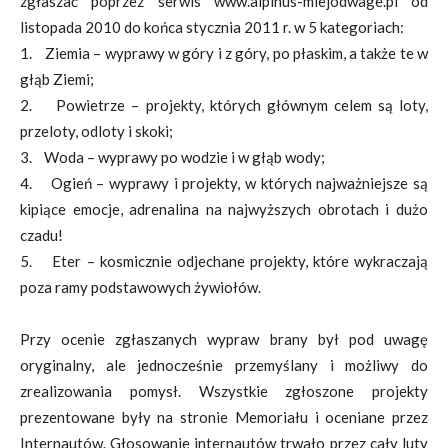
zgłaszać poprzez serwis www.alpinus-miejodwage.pl od
listopada 2010 do końca stycznia 2011 r. w 5 kategoriach:
1. Ziemia – wyprawy w góry i z góry, po płaskim, a także te w
głąb Ziemi;
2. Powietrze – projekty, których głównym celem są loty,
przeloty, odloty i skoki;
3. Woda – wyprawy po wodzie i w głąb wody;
4. Ogień – wyprawy i projekty, w których najważniejsze są
kipiące emocje, adrenalina na najwyższych obrotach i dużo
czadu!
5. Eter – kosmicznie odjechane projekty, które wykraczają
poza ramy podstawowych żywiołów.
Przy ocenie zgłaszanych wypraw brany był pod uwagę
oryginalny, ale jednocześnie przemyślany i możliwy do
zrealizowania pomysł. Wszystkie zgłoszone projekty
prezentowane były na stronie Memoriału i oceniane przez
Internautów. Głosowanie internautów trwało przez cały luty