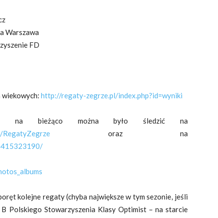
cz
nia Warszawa
rzyszenie FD
h wiekowych:
http://regaty-zegrze.pl/index.php?id=wyniki
 na bieżąco można było śledzić na
om/RegatyZegrze
oraz na
74415323190/
hotos_albums
ręt kolejne regaty (chyba największe w tym sezonie, jeśli
y B Polskiego Stowarzyszenia Klasy Optimist – na starcie