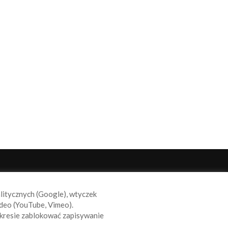
ODĄŻAJ ZA NAMI
alitycznych (Google), wtyczek
deo (YouTube, Vimeo).
kresie zablokować zapisywanie