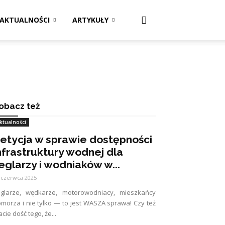
AKTUALNOŚCI
ARTYKUŁY
obacz też
ktualności
etycja w sprawie dostępności
nfrastruktury wodnej dla
eglarzy i wodniaków w...
 czerwca 2025
eglarze, wędkarze, motorowodniacy, mieszkańcy
morza i nie tylko — to jest WASZA sprawa! Czy też
cie dość tego, że...