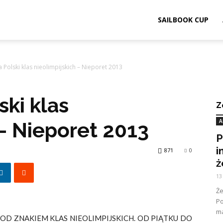
SAILBOOK CUP
 Polski klas nieolimpijskich – Nieporet 2013
ski klas
Z
A
 – Nieporet 2013
P
i
871
0
ż
13
Ż
Po
ma
OD ZNAKIEM KLAS NIEOLIMPIJSKICH. OD PIĄTKU DO