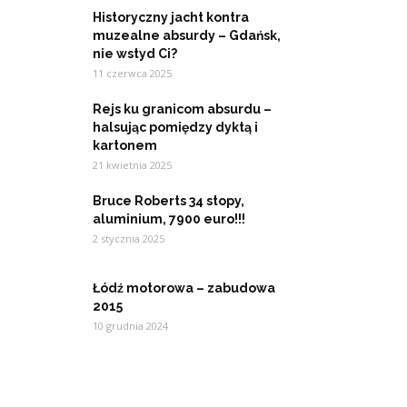
Historyczny jacht kontra
muzealne absurdy – Gdańsk,
nie wstyd Ci?
11 czerwca 2025
Rejs ku granicom absurdu –
halsując pomiędzy dyktą i
kartonem
21 kwietnia 2025
Bruce Roberts 34 stopy,
aluminium, 7900 euro!!!
2 stycznia 2025
Łódź motorowa – zabudowa
2015
10 grudnia 2024