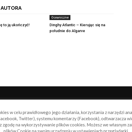
 AUTORA
Oceaniczne
ę to ją ukończyć!
Dinghy Atlantic – Kierując się na
południe do Algarve
NAS
P
okies w celu prawidłowego jego działania, korzystania z narzędzi an
book.pl to miejsce dla wszystkich, którzy szukają aktualnych
acebook, Twitter), systemu komentarzy (Facebook), odtwarzacza wi
omości ze świata żeglarstwa, świata motorowodniactwa i
sz zgodę na wykorzystywanie plików cookies. Możesz we własnym za
ylko.
plików Cookie na swoim urządzeniu w ustawieniach przeglądarki.