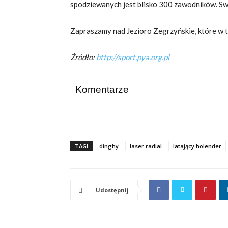
spodziewanych jest blisko 300 zawodników. Swo
Zapraszamy nad Jezioro Zegrzyńskie, które w t
Źródło:
http://sport.pya.org.pl
Komentarze
TAGI
dinghy
laser radial
latający holender
Udostępnij