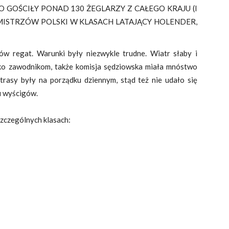
 GOŚCIŁY PONAD 130 ŻEGLARZY Z CAŁEGO KRAJU (I
 MISTRZÓW POLSKI W KLASACH LATAJĄCY HOLENDER,
ów regat. Warunki były niezwykle trudne. Wiatr słaby i
lko zawodnikom, także komisja sędziowska miała mnóstwo
 trasy były na porządku dziennym, stąd też nie udało się
u wyścigów.
szczególnych klasach: