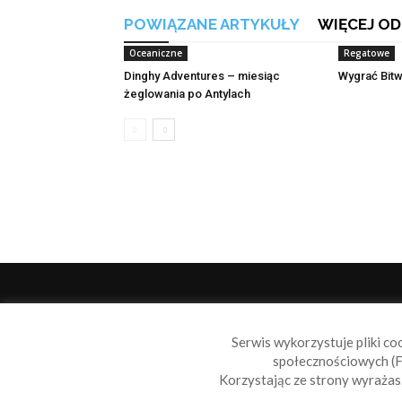
POWIĄZANE ARTYKUŁY
WIĘCEJ OD
Oceaniczne
Regatowe
Dinghy Adventures – miesiąc
Wygrać Bitw
żeglowania po Antylach
O 
Serwis wykorzystuje pliki co
Sail
społecznościowych (F
wiad
Korzystając ze strony wyraża
nie t