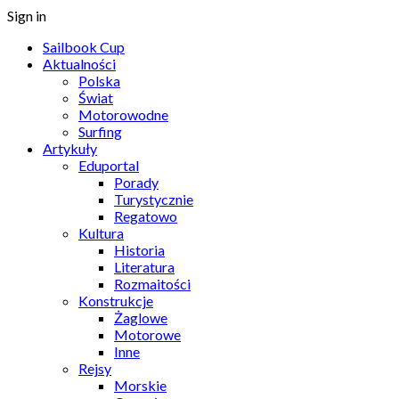
Sign in
Sailbook Cup
Aktualności
Polska
Świat
Motorowodne
Surfing
Artykuły
Eduportal
Porady
Turystycznie
Regatowo
Kultura
Historia
Literatura
Rozmaitości
Konstrukcje
Żaglowe
Motorowe
Inne
Rejsy
Morskie