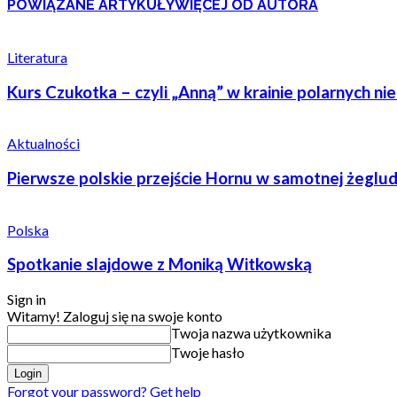
POWIĄZANE ARTYKUŁY
WIĘCEJ OD AUTORA
Literatura
Kurs Czukotka – czyli „Anną” w krainie polarnych ni
Aktualności
Pierwsze polskie przejście Hornu w samotnej żeglu
Polska
Spotkanie slajdowe z Moniką Witkowską
Sign in
Witamy! Zaloguj się na swoje konto
Twoja nazwa użytkownika
Twoje hasło
Forgot your password? Get help