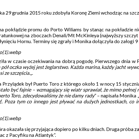
ska 29 grudnia 2015 roku zdobyła Koronę Ziemi wchodząc na szc
a pokłądzie promu do Porto Wiliams by stanąc na pokładzie nie
cji ratunkowej na zboczach Denali/Mt McKinleya (najwyższy szczy
łynięciu Hornu. Terminy się zgrały i Monika dołączyła do załogi 9 
(1).webp
ziła w czasie oczekiwania na dobrą pogodę. Pierwszego dnia w P
 pół oczka wyżej jest żeglarstwo. Każda marina, każdy jacht wywo
i ze szczęścia.
„.
 Przylądek był Puerto Toro z którego około 1 w nocy 15 stycznia 
tało być fajnie – wzmagający się wiatr sprawiał, że mimo pełnej m
uerto Toro, zdecydowaliśmy że nie damy rady
” – napisała Monika 
ć
. Poza tym co innego jest pływać na dużych jednostkach, co i
(1).webp
ra okazała się przyjająca dopiero po kilku dniach. Druga próba 
c z Pacyfiku na Atlantyk”.