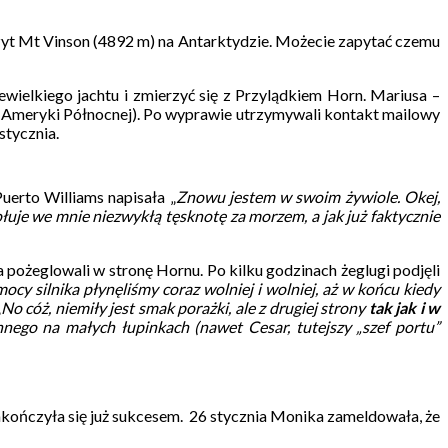
zyt Mt Vinson (4892 m) na Antarktydzie. Możecie zapytać czemu
wielkiego jachtu i zmierzyć się z Przylądkiem Horn. Mariusa –
t Ameryki Północnej). Po wyprawie utrzymywali kontakt mailowy
stycznia.
uerto Williams napisała „
Znowu jestem w swoim żywiole. Okej,
łuje we mnie niezwykłą tęsknotę za morzem, a jak już faktycznie
pożeglowali w stronę Hornu. Po kilku godzinach żeglugi podjęli
ocy silnika płynęliśmy coraz wolniej i wolniej, aż w końcu kiedy
„
No cóż, niemiły jest smak porażki, ale z drugiej strony
tak jak i w
nnego na małych łupinkach (nawet Cesar, tutejszy „szef portu”
zakończyła się już sukcesem. 26 stycznia Monika zameldowała, że