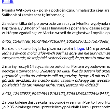
ReddIt
Monika Witkowska – polska podróżniczna, himalaistka i żeglar
Sailbook.pl zamieszcza tę informację…
Zaledwie kilka dni po powrocie ze szczytu Monika wypłynęła n
kapitana s/y „Phoenix” nasza himalaistka poznała w czasie ak
w którym zgadali się, że Marius wrócił do żeglarstwa i myśli o op
6432_12484768_909248679183094_1026426715575673668_o
Bardzo ciekawie żeglarka pisze na swoim
blogu
, które prowad
jedną z dwóch moich głównych pasji są góry, ale nie ukrywam że
zaczynam rejs, dostaję taki zastrzyk energii, że po prostu mnie nos
Z mariny ruszyli 14 stycznia po południu. Portem wypadowym na
decyzje o zawróceniu „
Niestety po kilku
Tyle że potem już przes
prędkość spadła do zaledwie mili na godzinę, będąc 18 mil od P
górach uważam, że trzeba mieć czasem odwagę się wycofa
powiedział, że tak małego jachtu tutaj jeszcze nie widział)
.
”
6432_12493977_909248419183120_5758186032225469417_o
Załoga kolejne dni czekała na pogodę w sennym Puerto Toro, któ
„o 9.35 lokalnego czasu przecielismy poludnik Hornu, przechodza