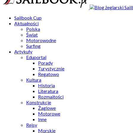
Sailbook Cup
Aktualności
Polska
Świat
Motorowodne
Surfing
Artykuły
Eduportal
Porady
Turystycznie
Regatowo
Kultura
Historia
Literatura
Rozmaitości
Konstrukcje
Żaglowe
Motorowe
Inne
Rejsy
Morskie