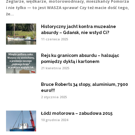
Żeglarze, wędkarze, motorowodniacy, mieszkańcy Pomorza
i nie tylko — to jest WASZA sprawa! Czy też macie dość tego,
że...
Historyczny jacht kontra muzealne
absurdy – Gdańsk, nie wstyd Ci?
11 czerwca 2025
Rejs ku granicom absurdu – halsując
pomiędzy dyktą i kartonem
21 kwietnia 2025
Bruce Roberts 34 stopy, aluminium, 7900
euro!!!
2 stycznia 2025
Łódź motorowa – zabudowa 2015
10 grudnia 2024