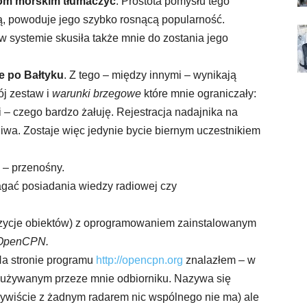
rzom morskim tłumaczyć
. Prostota pomysłu tego
ą, powoduje jego szybko rosnącą popularność.
 systemie skusiła także mnie do zostania jego
e po Bałtyku
. Z tego – między innymi – wynikają
ój zestaw i
warunki brzegowe
które mnie ograniczały:
i – czego bardzo żałuję. Rejestracja nadajnika na
liwa. Zostaje więc jedynie bycie biernym uczestnikiem
y – przenośny.
agać posiadania wiedzy radiowej czy
zycje obiektów) z oprogramowaniem zainstalowanym
OpenCPN.
Na stronie programu
http://opencpn.org
znalazłem – w
 o używanym przeze mnie odbiorniku. Nazywa się
ywiście z żadnym radarem nic wspólnego nie ma) ale