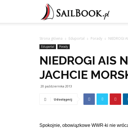
Sailb
Strona główna
Eduportal
Porady
NIEDROGI A
Eduportal
Porady
NIEDROGI AIS 
JACHCIE MORS
20 października 2013
Udostępnij
Spokojnie, obowiązkowe WWR-ki nie wrócą, 