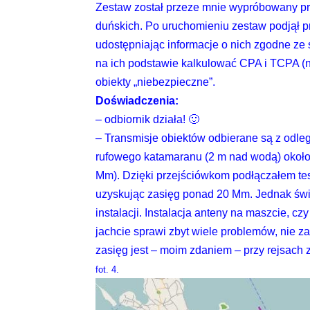
Zestaw został przeze mnie wypróbowany pr
duńskich. Po uruchomieniu zestaw podjął pr
udostępniając informacje o nich zgodne ze
na ich podstawie kalkulować CPA i TCPA (n
obiekty „niebezpieczne”.
Doświadczenia:
– odbiornik działa! 🙂
– Transmisje obiektów odbierane są z odle
rufowego katamaranu (2 m nad wodą) około 
Mm). Dzięki przejściówkom podłączałem te
uzyskując zasięg ponad 20 Mm. Jednak św
instalacji. Instalacja anteny na maszcie, c
jachcie sprawi zbyt wiele problemów, nie 
zasięg jest – moim zdaniem – przy rejsach
fot. 4.