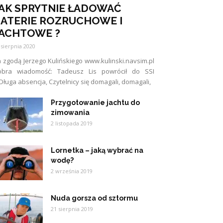
AK SPRYTNIE ŁADOWAĆ
ATERIE ROZRUCHOWE I
ACHTOWE ?
 sierpnia 2020
 zgodą Jerzego Kulińskiego www.kulinski.navsim.pl
obra wiadomość: Tadeusz Lis powrócił do SSI
Długa absencja, Czytelnicy się domagali, domagali,
Przygotowanie jachtu do
zimowania
2 listopada 2019
Lornetka – jaką wybrać na
wodę?
2 września 2019
Nuda gorsza od sztormu
21 sierpnia 2019