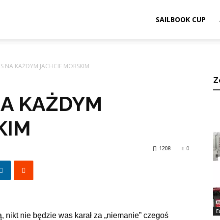
ook.pl
SAILBOOK CUP
IS NA KAŻDYM JACHCIE MORSKIM
Z
NA KAŻDYM
KIM
1208
0
E
nikt nie będzie was karał za „niemanie” czegoś