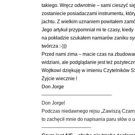
takiego. Wręcz odwrotnie – sami cieszyć się
zostaniecie posiadaczami instrumentu, któ
jachtu. Z wielkim uznaniem powitałem za
Jego artykuł przypomniał mi te czasy, kied
na pokładzie szukałem namiarów zaniku syg
twórcza :-)))
Przed nami zima – macie czas na zbudowani
widziani, ale podglądanie jest też pożytec
Wojtkowi dziękuję w imieniu Czytelników S
Żyjcie wiecznie !
Don Jorge
——————————————–
Don Jorge!
Podczas niedawnego rejsu „Zawiszą Czarny
to zachęcił mnie do napisania paru słów o
——————————-