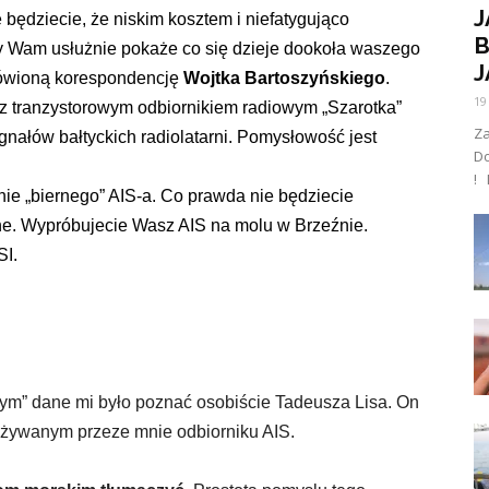
J
 będziecie, że niskim kosztem i niefatygująco
B
ry Wam usłużnie pokaże co się dzieje dookoła waszego
J
mówioną korespondencję
Wojtka Bartoszyńskiego
.
19
y z tranzystorowym odbiornikiem radiowym „Szarotka”
Za
nałów bałtyckich radiolatarni. Pomysłowość jest
D
! 
e „biernego” AIS-a. Co prawda nie będziecie
zne. Wypróbujecie Wasz AIS na molu w Brzeźnie.
SI.
m” dane mi było poznać osobiście Tadeusza Lisa. On
 używanym przeze mnie odbiorniku AIS.