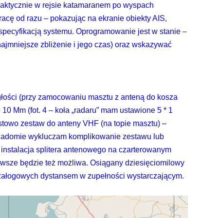
aktycznie w rejsie katamaranem po wyspach
acę od razu – pokazując na ekranie obiekty AIS,
 specyfikacją systemu. Oprogramowanie jest w stanie –
ajmniejsze zbliżenie i jego czas) oraz wskazywać
głości (przy zamocowaniu masztu z anteną do kosza
10 Mm (fot. 4 – koła „radaru” mam ustawione 5 * 1
stowo zestaw do anteny VHF (na topie masztu) –
iadomie wykluczam komplikowanie zestawu lub
zy instalacja splitera antenowego na czarterowanym
zawsze będzie też możliwa. Osiągany dziesięciomilowy
 załogowych dystansem w zupełności wystarczającym.