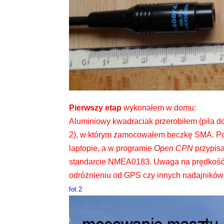
Pierwszy etap
wykonałem w domu:
Aluminiowy kwadraciak przerobiłem (piła do m
2), w którym zamocowałem beczkę SMA. Po
laptopie, a w programie
Open CPN
przypisa
standarcie NMEA0183. Uwaga na prędkość (
odróżnieniu od GPS czy innych nadajników 
fot.2