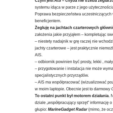
Czym jest AIS – chyba nie trzeba żegla
systemu idąca w parze z jego użyteczności
Poprawa bezpieczeństwa uczestniczących w
beneficjentem.
Żegluję na jachtach czarterowych główni
założenia jakie przyjąłem – kompletując sw
– niestety nadajnik w grę raczej nie wchodz
jachty czarterowe – jest praktycznie niemoż
AIS.
– odbiornik powinien być prosty, lekki , mał
– przygotowanie i instalacja nie może wym
specjalistycznych przyrządów.
– AIS ma współpracować (wizualizować po
w moim laptopie. Obecnie jest to darmowy
To ostatni punkt był motorem działania
. 
dziale „współpracujący sprzęt” informację
głupio:
MarineGadget Radar
(mimo, że ocz