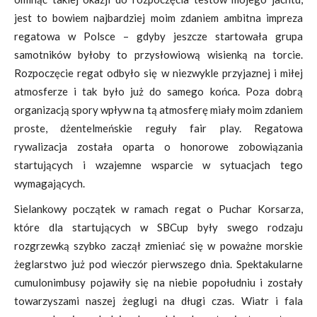
jest to bowiem najbardziej moim zdaniem ambitna impreza
regatowa w Polsce – gdyby jeszcze startowała grupa
samotników byłoby to przysłowiową wisienką na torcie.
Rozpoczęcie regat odbyło się w niezwykle przyjaznej i miłej
atmosferze i tak było już do samego końca. Poza dobrą
organizacją spory wpływ na tą atmosferę miały moim zdaniem
proste, dżentelmeńskie reguły fair play. Regatowa
rywalizacja została oparta o honorowe zobowiązania
startujących i wzajemne wsparcie w sytuacjach tego
wymagających.
Sielankowy początek w ramach regat o Puchar Korsarza,
które dla startujących w SBCup były swego rodzaju
rozgrzewką szybko zaczął zmieniać się w poważne morskie
żeglarstwo już pod wieczór pierwszego dnia. Spektakularne
cumulonimbusy pojawiły się na niebie popołudniu i zostały
towarzyszami naszej żeglugi na długi czas. Wiatr i fala