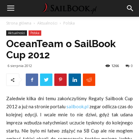
Strona główna
Aktualności
Polska
Aktualności
Polska
OceanTeam o SailBook
Cup 2012
6 sierpnia 2012
1266
0
Zaledwie kilka dni temu zakończyliśmy Regaty Sailbook Cup
2012 a już na stronie portalu
sailbook.pl
zegar odlicza czas do
kolejnej edycji. I wcale mnie to nie dziwi, gdyż tak udana
impreza wzbudza natychmiast uczucie tęsknoty do kolejnego
startu. Nie było mi łatwo zdążyć na SB Cup ale nie mogłem
ominąć takiej okazji do rozpoczęcia testów mojego jachtu,