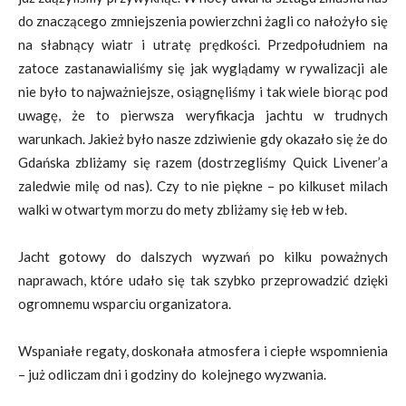
do znaczącego zmniejszenia powierzchni żagli co nałożyło się
na słabnący wiatr i utratę prędkości. Przedpołudniem na
zatoce zastanawialiśmy się jak wyglądamy w rywalizacji ale
nie było to najważniejsze, osiągnęliśmy i tak wiele biorąc pod
uwagę, że to pierwsza weryfikacja jachtu w trudnych
warunkach. Jakież było nasze zdziwienie gdy okazało się że do
Gdańska zbliżamy się razem (dostrzegliśmy Quick Livener’a
zaledwie milę od nas). Czy to nie piękne – po kilkuset milach
walki w otwartym morzu do mety zbliżamy się łeb w łeb.
Jacht gotowy do dalszych wyzwań po kilku poważnych
naprawach, które udało się tak szybko przeprowadzić dzięki
ogromnemu wsparciu organizatora.
Wspaniałe regaty, doskonała atmosfera i ciepłe wspomnienia
– już odliczam dni i godziny do kolejnego wyzwania.