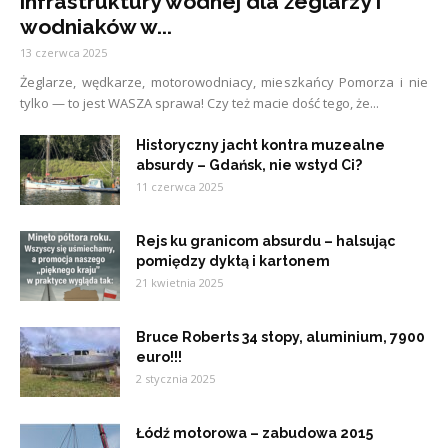
infrastruktury wodnej dla żeglarzy i
wodniaków w...
13 czerwca 2025
Żeglarze, wędkarze, motorowodniacy, mieszkańcy Pomorza i nie
tylko — to jest WASZA sprawa! Czy też macie dość tego, że...
Historyczny jacht kontra muzealne
absurdy – Gdańsk, nie wstyd Ci?
11 czerwca 2025
Rejs ku granicom absurdu – halsując
pomiędzy dyktą i kartonem
21 kwietnia 2025
Bruce Roberts 34 stopy, aluminium, 7900
euro!!!
2 stycznia 2025
Łódź motorowa – zabudowa 2015