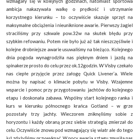
wzmagały się w kolejnych godzinach, natomiast sportowa
ambicja nakazywała walkę o prędkość i utrzymanie
korzystnego kierunku – to oczywiście skazuje sprzęt na
maksymalne obciążenia i nieuniknione awarie. Pierwszy żagiel
straciliśmy przy szkwale pow.32w na skutek błędu przy
szybkim refowaniu. Potem nie było już aż tak nieszczęśliwie i
kolejne drobniejsze awarie usuwaliśmy na bieżąco. Kolejnego
dnia pogoda wynagrodziła nas pięknym dniem i jazdą na
spinakerze prosto do celu przez ok.12godzin. W Visby czekało
nas ciepłe przyjęcie przez załogę Quick Livener’a. Wiele
można by napisać o klimacie pobytu w Visby. Wzajemne
wsparcie i pomoc przy przygotowaniu jachtów do kolejnego
etapu i doskonała zabawa. Wspólny start kolejnego ranka i
kurs w kierunku północnego krańca Gotland – w grze
pozostały trzy jachty. Wieczorem zniknęliśmy sobie z
horyzontu i każdy obraną przez siebie strategią zmierzał do
celu. Oczywiście znowu pod wzmagający się wiatr ale do tego
już zdążyliśmy przywyknąć. W nocy awaria sztagu zmusiła nas