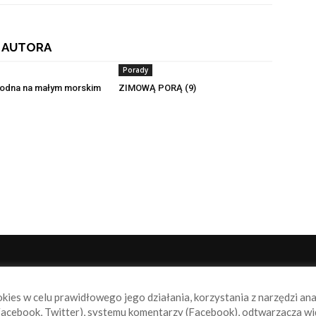
 AUTORA
Porady
 wodna na małym morskim
ZIMOWĄ PORĄ (9)
NAS
P
okies w celu prawidłowego jego działania, korzystania z narzędzi an
book.pl to miejsce dla wszystkich, którzy szukają aktualnych
acebook, Twitter), systemu komentarzy (Facebook), odtwarzacza wi