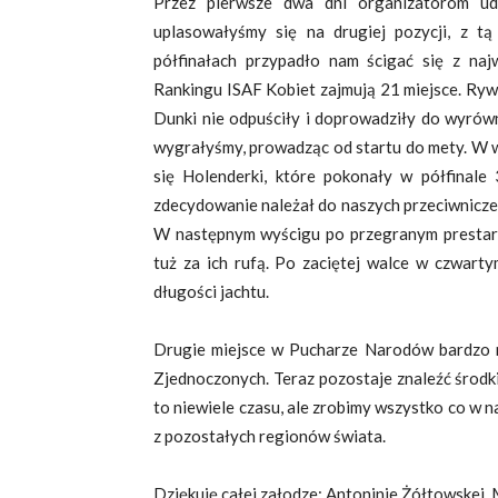
Przez pierwsze dwa dni organizatorom u
uplasowałyśmy się na drugiej pozycji, z t
półfinałach przypadło nam ścigać się z na
Rankingu ISAF Kobiet zajmują 21 miejsce. Ryw
Dunki nie odpuściły i doprowadziły do wyrów
wygrałyśmy, prowadząc od startu do mety. W 
się Holenderki, które pokonały w półfinale 
zdecydowanie należał do naszych przeciwnicze
W następnym wyścigu po przegranym prestarci
tuż za ich rufą. Po zaciętej walce w czwart
długości jachtu.
Drugie miejsce w Pucharze Narodów bardzo n
Zjednoczonych. Teraz pozostaje znaleźć środk
to niewiele czasu, ale zrobimy wszystko co w n
z pozostałych regionów świata.
Dziękuję całej załodze: Antoninie Żółtowskej,