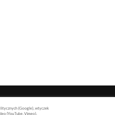
ODĄŻAJ ZA NAMI
alitycznych (Google), wtyczek
deo (YouTube, Vimeo).