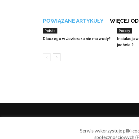
POWIĄZANE ARTYKUŁY
WIĘCEJ OD
Polska
Porady
Dlaczego w Jezioraku nie ma wody?
Instalacja
jachcie ?
O 
Serwis wykorzystuje pliki co
Sail
społecznościowych (F