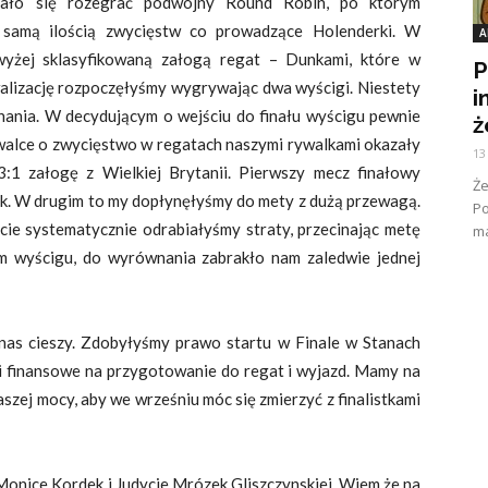
dało się rozegrać podwójny Round Robin, po którym
ą samą ilością zwycięstw co prowadzące Holenderki. W
A
jwyżej sklasyfikowaną załogą regat – Dunkami, które w
P
alizację rozpoczęłyśmy wygrywając dwa wyścigi. Niestety
i
nania. W decydującym o wejściu do finału wyścigu pewnie
ż
walce o zwycięstwo w regatach naszymi rywalkami okazały
13
3:1 załogę z Wielkiej Brytanii. Pierwszy mecz finałowy
Ż
k. W drugim to my dopłynęłyśmy do mety z dużą przewagą.
Po
e systematycznie odrabiałyśmy straty, przecinając metę
ma
ym wyścigu, do wyrównania zabrakło nam zaledwie jednej
as cieszy. Zdobyłyśmy prawo startu w Finale w Stanach
i finansowe na przygotowanie do regat i wyjazd. Mamy na
aszej mocy, aby we wrześniu móc się zmierzyć z finalistkami
 Monice Kordek i Judycie Mrózek Gliszczynskiej. Wiem że na