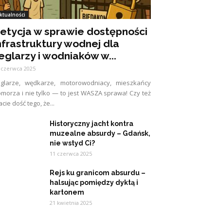
ktualności
etycja w sprawie dostępności
nfrastruktury wodnej dla
eglarzy i wodniaków w...
 czerwca 2025
eglarze, wędkarze, motorowodniacy, mieszkańcy
morza i nie tylko — to jest WASZA sprawa! Czy też
cie dość tego, że...
Historyczny jacht kontra
muzealne absurdy – Gdańsk,
nie wstyd Ci?
11 czerwca 2025
Rejs ku granicom absurdu –
halsując pomiędzy dyktą i
kartonem
21 kwietnia 2025