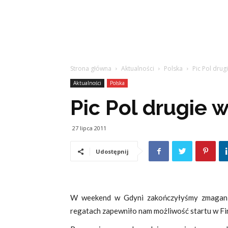
Strona główna
Aktualności
Polska
Pic Pol drug
Aktualności
Polska
Pic Pol drugie 
27 lipca 2011
Udostępnij
W weekend w Gdyni zakończyłyśmy zmagania
regatach zapewniło nam możliwość startu w F