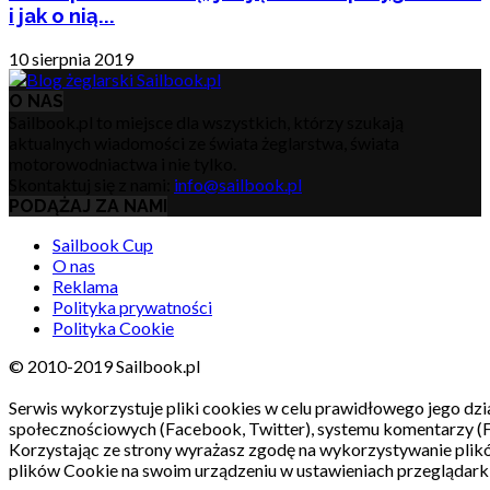
i jak o nią...
10 sierpnia 2019
O NAS
Sailbook.pl to miejsce dla wszystkich, którzy szukają
aktualnych wiadomości ze świata żeglarstwa, świata
motorowodniactwa i nie tylko.
Skontaktuj się z nami:
info@sailbook.pl
PODĄŻAJ ZA NAMI
Sailbook Cup
O nas
Reklama
Polityka prywatności
Polityka Cookie
© 2010-2019 Sailbook.pl
Serwis wykorzystuje pliki cookies w celu prawidłowego jego dzia
społecznościowych (Facebook, Twitter), systemu komentarzy (
Korzystając ze strony wyrażasz zgodę na wykorzystywanie pli
plików Cookie na swoim urządzeniu w ustawieniach przeglądarki