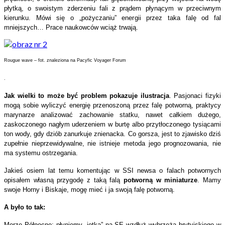
płytką, o swoistym zderzeniu fali z prądem płynącym w przeciwnym
kierunku. Mówi się o „pożyczaniu” energii przez taka falę od fal
mniejszych… Prace naukowców wciąż trwają.
Rougue wave – fot. znaleziona na Pacyfic Voyager Forum
.
Jak wielki to może być problem pokazuje ilustracja
. Pasjonaci fizyki
mogą sobie wyliczyć energię przenoszoną przez falę potworną, praktycy
marynarze analizować zachowanie statku, nawet całkiem dużego,
zaskoczonego nagłym uderzeniem w burtę albo przytłoczonego tysiącami
ton wody, gdy dziób zanurkuje znienacka. Co gorsza, jest to zjawisko dziś
zupełnie nieprzewidywalne, nie istnieje metoda jego prognozowania, nie
ma systemu ostrzegania.
Jakieś osiem lat temu komentując w SSI newsa o falach potwornych
opisałem własną przygodę z taką falą
potworną w miniaturze
. Mamy
swoje Horny i Biskaje, mogę mieć i ja swoją falę potworną.
A było to tak:
Morze Północne: płyniemy „jotką” na SE wzdłuż wybrzeża brytyjskiego w