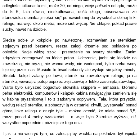
odległości kilkunastu mil, może 20, od niego, wieje
połówka
od lądu, może
do 5 B, fala równa, nieskotłowana, dość długa, obserwowana ze
stanowiska sternika „mieści się” po nawietrznej do wysokości dolnej linki
relingu, ma więc około metra, może ciut więcej. Nie chlapie, pokład prawie
suchy, nawet na dziobie.
Siedzę sobie w kokpicie po nawietrznej, rozmawiam ze sternikiem
stojącym przed bezanem, reszta załogi drzemie pod pokł
adem po
obiedzie. Nagle widzę szok i przerażenie na twarzy sternika. Zanim
zdążyłem zareagować na łódce potop. Uderzenie, jacht się kładzie na
zawietrzną, nie bryzg, nie wanna wody, nie wodospad, tylko rzeka wody
leje się przez nas. Musiało to trwać sekundy ale wydaje się jakby minuty.
Skutek: kokpit zalany po ławki, sternik na zawietrznym relingu, ja na
sterniku, wewnątrz potop poprzez zejściówkę z lekko zasuniętą suwklapą.
Warto było usłyszeć bogactwo słownika skippera – armatora, któremu
pełna elektroniki, komputerów i książek kabina nawigacyjna zamieniła się
w kabinę prysznicową i to z zatkanym odpływem. Fala, która przyszła,
według relacji sternika, a zobaczył ją w ostatniej chwili, „wystawała” ponad
górną linkę relingu o drugie tyle – można ocenić, że miała ponad 3,5,
może ponad 4 metry wysokości – a więc była 3-krotnie wyższa, niż
wszystkie poprzednie i późniejsze tego dnia.
I jak tu nie wierzyć tym, co zalecają by wachta na pokładzie był wpięta