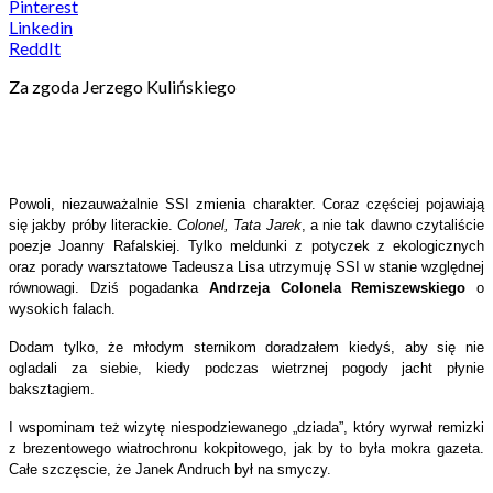
Pinterest
Linkedin
ReddIt
Za zgoda Jerzego Kulińskiego
Powoli, niezauważalnie SSI zmienia charakter. Coraz częściej pojawiają
się jakby próby literackie.
Colonel, Tata Jarek
, a nie tak dawno czytaliście
poezje Joanny Rafalskiej. Tylko meldunki z potyczek z ekologicznych
oraz porady warsztatowe Tadeusza Lisa utrzymuję SSI w stanie względnej
równowagi. Dziś pogadanka
Andrzeja Colonela Remiszewskiego
o
wysokich falach.
Dodam tylko, że młodym sternikom doradzałem kiedyś, aby się nie
ogladali za siebie, kiedy podczas wietrznej pogody jacht płynie
baksztagiem.
I wspominam też wizytę niespodziewanego „dziada”, który wyrwał remizki
z brezentowego wiatrochronu kokpitowego, jak by to była mokra gazeta.
Całe szczęscie, że Janek Andruch był na smyczy.