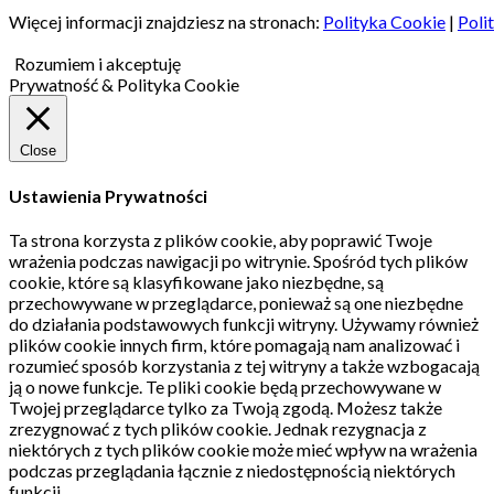
Więcej informacji znajdziesz na stronach:
Polityka Cookie
|
Poli
Rozumiem i akceptuję
Prywatność & Polityka Cookie
Close
Ustawienia Prywatności
Ta strona korzysta z plików cookie, aby poprawić Twoje
wrażenia podczas nawigacji po witrynie.
Spośród tych plików
cookie, które są klasyfikowane jako niezbędne, są
przechowywane w przeglądarce, ponieważ są one niezbędne
do działania podstawowych funkcji witryny.
Używamy również
plików cookie innych firm, które pomagają nam analizować i
rozumieć sposób korzystania z tej witryny a także wzbogacają
ją o nowe funkcje.
Te pliki cookie będą przechowywane w
Twojej przeglądarce tylko za Twoją zgodą.
Możesz także
zrezygnować z tych plików cookie.
Jednak rezygnacja z
niektórych z tych plików cookie może mieć wpływ na wrażenia
podczas przeglądania łącznie z niedostępnością niektórych
funkcji.