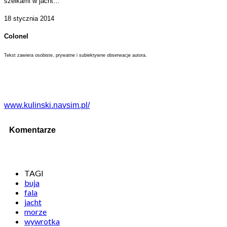
szelkami w jacht…
18 stycznia 2014
Colonel
Tekst zawiera osobiste, prywatne i subiektywne obserwacje autora.
www.kulinski.navsim.pl/
Komentarze
TAGI
buja
fala
jacht
morze
wywrotka