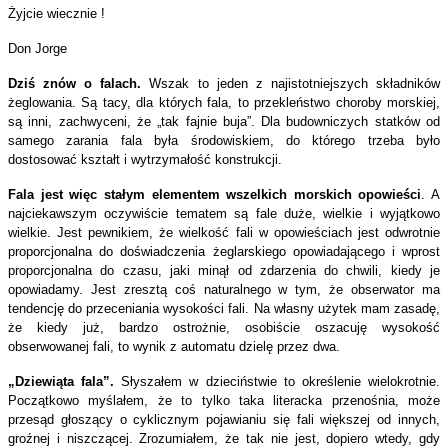
Żyjcie wiecznie !
Don Jorge
Dziś znów o falach.
Wszak to jeden z najistotniejszych składników
żeglowania. Są tacy, dla których fala, to przekleństwo choroby morskiej,
są inni, zachwyceni, że „tak fajnie buja”. Dla budowniczych statków od
samego zarania fala była środowiskiem, do którego trzeba było
dostosować kształt i wytrzymałość konstrukcji.
Fala jest więc stałym elementem wszelkich morskich opowieści
. A
najciekawszym oczywiście tematem są fale duże, wielkie i wyjątkowo
wielkie. Jest pewnikiem, że wielkość fali w opowieściach jest odwrotnie
proporcjonalna do doświadczenia żeglarskiego opowiadającego i wprost
proporcjonalna do czasu, jaki minął od zdarzenia do chwili, kiedy je
opowiadamy. Jest zresztą coś naturalnego w tym, że obserwator ma
tendencję do przeceniania wysokości fali. Na własny użytek mam zasadę,
że kiedy już, bardzo ostrożnie, osobiście oszacuję wysokość
obserwowanej fali, to wynik z automatu dzielę przez dwa.
„Dziewiąta fala”.
Słyszałem w dzieciństwie to określenie wielokrotnie.
Początkowo myślałem, że to tylko taka literacka przenośnia, może
przesąd głoszący o cyklicznym pojawianiu się fali większej od innych,
groźnej i niszczącej. Zrozumiałem, że tak nie jest, dopiero wtedy, gdy