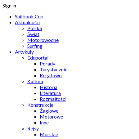
Sign in
Sailbook Cup
Aktualności
Polska
Świat
Motorowodne
Surfing
Artykuły
Eduportal
Porady
Turystycznie
Regatowo
Kultura
Historia
Literatura
Rozmaitości
Konstrukcje
Żaglowe
Motorowe
Inne
Rejsy
Morskie