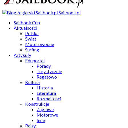
Sailbook.pl
Sailbook Cup
Aktualności
Polska
Świat
Motorowodne
Surfing
Artykuły
Eduportal
Porady
Turystycznie
Regatowo
Kultura
Historia
Literatura
Rozmaitości
Konstrukcje
Żaglowe
Motorowe
Inne
Rejsy