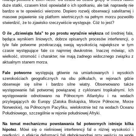
duże statki, czasem ktoś opowiadał o ich spotkaniu, ale tak naprawdę nie
bardzo w te opowieści wierzono. Dopiero rozwój obserwacji satelitarnej i
masowe pojawienie się platform wiertniczych na pełnym morzu pozwoliło
stwierdzić, że to zjawisko rzeczywiście występuje. Cóż to jest?
O ile „dziewiąta fala” to po prostu wyraźnie większa
od średniej fala,
będąca wynikiem liniowych, dobrze opisanych procesów interferencji, o
tyle fale potworne przekraczają swoją wysokością największe w tym
czasie występujące fale co najmniej dwukrotnie. Inaczej mówiąc, ich
wielkość, stromość i charakter, nie mają żadnego widocznego związku z
aktualnym stanem morza.
Fale potworne
występują głównie na umiarkowanych i wysokich
szerokościach geograficznych na obu półkulach, w rejonach gdzie
obserwuje się silne i bardzo silne wiatry. Obserwowano także
występowanie fali potwornej powiązanej z cyklonami tropikalnymi. Ich
występowanie odnotowano na Północnym Atlantyku i na wodach
przylegających do Europy (Zatoka Biskajska, Morze Północne, Morze
Norweskie), na Północnym Pacyfiku, wielokrotnie też na wodach Oceanu
Południowego, szczególnie w rejonie południowej Afryki.
Na temat mechanizmu powstawania fal potwornych istnieje kilka
hipotez
. Mówi się o nieliniowej interferencji fal o różnej wysokości i
prędkości, o efekcie deformacji fali głębokowodnej przy wejściu na wodę