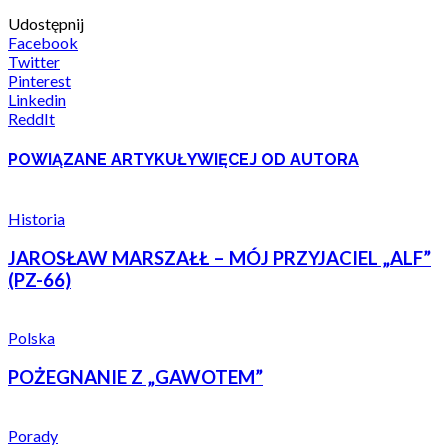
Udostępnij
Facebook
Twitter
Pinterest
Linkedin
ReddIt
POWIĄZANE ARTYKUŁY
WIĘCEJ OD AUTORA
Historia
JAROSŁAW MARSZAŁŁ – MÓJ PRZYJACIEL „ALF”
(PZ-66)
Polska
POŻEGNANIE Z „GAWOTEM”
Porady