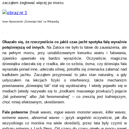
zacząłem żeglować więcej po morzu.
Iwan Ajwazowski „Dziewiąta fala” za Wikipedią
.
Okazało się, że rzeczywiście co jakiś czas jacht spotyka falę wyraźnie
potężniejszą od innych.
Na Zatoce nie było to łatwe do zauważenia, ale
na pełnym morzu, przy ustabilizowanym kierunku wiatru i falowania,
zjawisko ujawniało się bardzo wyraziście. Oczywiście, magiczna
dziewiątka zdarzała się z rzadka, ale co szósta, ósma, czy dziesiąta fala
wyrastała ponad inne, uderzała silniej, potrafiła się znienacka załamać nad
kadłubem jachtu. Zacząłem przyjmować to jako stan naturalny, a gdy
usłyszałem na lekcjach fizyki o interferencji, także mechanizm
powstawania „dziewiątej fali” stał się wyobrażalny. I wtedy pojawiło się w
mediach (wtedy nazywało się to „środkami masowego przekazu”) pojęcie
„fali potwornej” albo „fali fenomenalnej” – co zresztą jest trafniejszym,
choć mniej efektownym, określeniem.
Fale potworne
(f
reak waves, rogue waves monster waves, killer waves,
extreme waves, abnormal waves –
język
angielski
oczywiście, jak dla
wszystkiego co morskie ma wiele określeń), przez lata były czymś w
rodzaju potwora z Loch Ness. Od czasu do czasu ginęły w morzu nawet