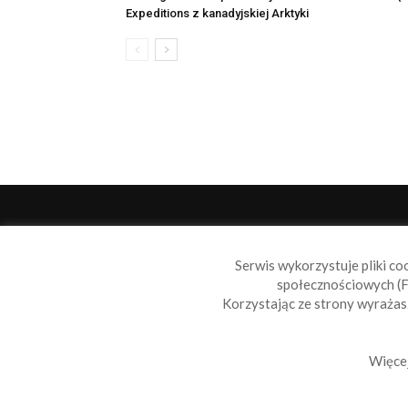
Expeditions z kanadyjskiej Arktyki
O 
Serwis wykorzystuje pliki co
Sail
społecznościowych (F
wiad
Korzystając ze strony wyraża
nie t
Skon
Więcej