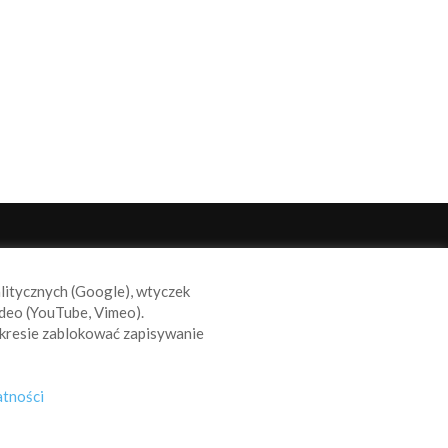
ODĄŻAJ ZA NAMI
alitycznych (Google), wtyczek
deo (YouTube, Vimeo).
kresie zablokować zapisywanie
atności