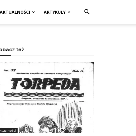
AKTUALNOŚCI
ARTYKUŁY
obacz też
ktualności