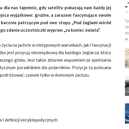
„
a dla nas tajemnic, gdy satelity pokazują nam każdy jej
11
miejsca wyjątkowe: groźne, a zarazem fascynujące swoim
Ty
m bacznie patrzącym pod swe stopy. „Pod żaglami wśród
ż
ego zdania uczestniczki wypraw „za koniec świata”.
d
w.
ycia na jachcie w nietypowych warunkach, jak i fascynacji
iążka jest pozycją obowiązkową dla każdego żeglarza, który
naszego globu. Jest także zbiorem wspomnień ze spełniania
ktycznym poradnikiem dla polarników. Pozycja ta polecana
lubi podróżować, czasem tylko w domowym zaciszu.
 i definicji encyklopedycznych