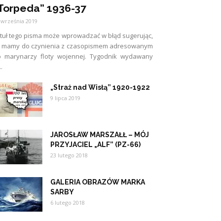
Torpeda” 1936-37
 września 2019
tuł tego pisma może wprowadzać w błąd sugerując,
e mamy do czynienia z czasopismem adresowanym
o marynarzy floty wojennej. Tygodnik wydawany
..
„Straż nad Wisłą” 1920-1922
9 lipca 2019
JAROSŁAW MARSZAŁŁ – MÓJ
PRZYJACIEL „ALF” (PZ-66)
23 lutego 2018
GALERIA OBRAZÓW MARKA
SARBY
6 lutego 2018