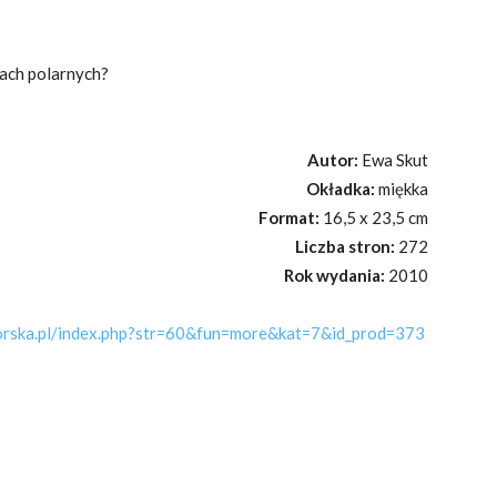
ach polarnych?
Autor:
Ewa Skut
Okładka:
miękka
Format:
16,5 x 23,5 cm
Liczba stron:
272
Rok wydania:
2010
orska.pl/index.php?str=60&fun=more&kat=7&id_prod=373