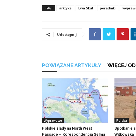
TAGI
arktyka
Ewa Skut
poradniki
wypraw
Udostępnij
POWIĄZANE ARTYKUŁY
WIĘCEJ OD
Wyprawowe
Polska
Polskie ślady na North West
Spotkanie s
Passage – Korespondencja Selma
Witkowską