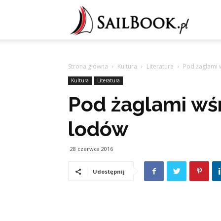
Sailb
Strona główna
Kultura
Literatura
Pod żaglami 
Kultura
Literatura
Pod żaglami wś
lodów
28 czerwca 2016
Udostępnij