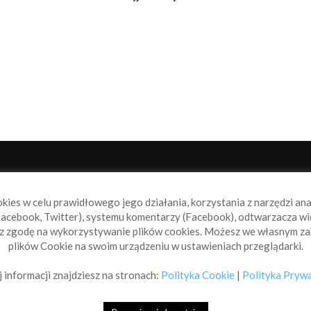
NAS
P
okies w celu prawidłowego jego działania, korzystania z narzędzi an
book.pl to miejsce dla wszystkich, którzy szukają aktualnych
acebook, Twitter), systemu komentarzy (Facebook), odtwarzacza wi
omości ze świata żeglarstwa, świata motorowodniactwa i
sz zgodę na wykorzystywanie plików cookies. Możesz we własnym za
ylko.
plików Cookie na swoim urządzeniu w ustawieniach przeglądarki.
taktuj się z nami:
info@sailbook.pl
 informacji znajdziesz na stronach:
Polityka Cookie
|
Polityka Pryw