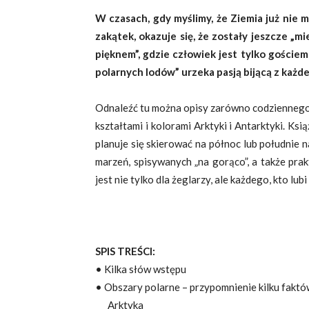
W czasach, gdy myślimy, że Ziemia już nie m
zakątek, okazuje się, że zostały jeszcze „
pięknem”, gdzie człowiek jest tylko goście
polarnych lodów” urzeka pasją bijącą z każd
Odnaleźć tu można opisy zarówno codziennego ż
kształtami i kolorami Arktyki i Antarktyki. Ks
planuje się skierować na północ lub południe 
marzeń, spisywanych „na gorąco”, a także pra
jest nie tylko dla żeglarzy, ale każdego, kto 
SPIS TREŚCI:
• Kilka słów wstępu
• Obszary polarne – przypomnienie kilku faktów
Arktyka