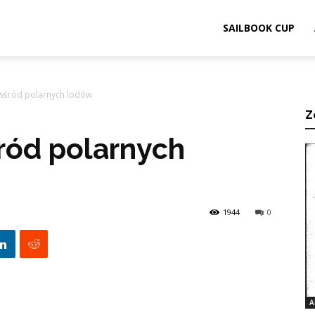
ook.pl
SAILBOOK CUP
wśród polarnych lodów
Z
ród polarnych
1944
0
A