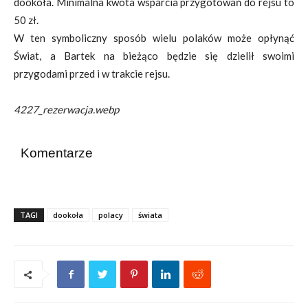
dookoła. Minimalna kwota wsparcia przygotowań do rejsu to
50 zł.
W ten symboliczny sposób wielu polaków może opłynąć
Świat, a Bartek na bieżąco będzie się dzielił swoimi
przygodami przed i w trakcie rejsu.
4227_rezerwacja.webp
Komentarze
TAGI
dookoła
polacy
świata