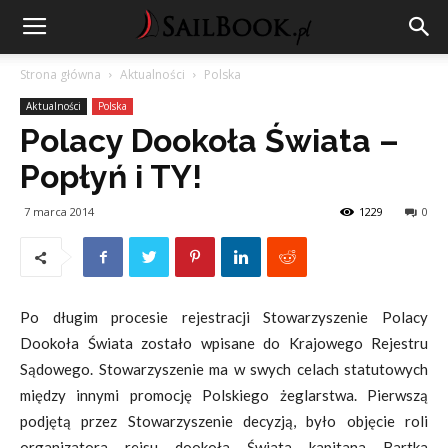
Strona główna
Aktualności
Polska
Aktualności
Polska
Polacy Dookoła Świata –
Popłyń i TY!
7 marca 2014
1229
0
Po długim procesie rejestracji Stowarzyszenie Polacy
Dookoła Świata zostało wpisane do Krajowego Rejestru
Sądowego. Stowarzyszenie ma w swych celach statutowych
między innymi promocję Polskiego żeglarstwa. Pierwszą
podjętą przez Stowarzyszenie decyzją, było objęcie roli
organizatora rejsu dookoła Świata kapitana Bartka