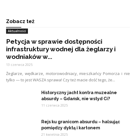
Zobacz też
Aktualności
Petycja w sprawie dostępności
infrastruktury wodnej dla żeglarzy i
wodniaków w...
13 czerwca 2025
Żeglarze, wędkarze, motorowodniacy, mieszkańcy Pomorza i nie
tylko — to jest WASZA sprawa! Czy też macie dość tego, że...
Historyczny jacht kontra muzealne
absurdy – Gdańsk, nie wstyd Ci?
11 czerwca 2025
Rejs ku granicom absurdu – halsując
pomiędzy dyktą i kartonem
21 kwietnia 2025