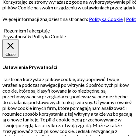
Korzystając ze strony wyrażasz zgodę na wykorzystywanie pli
plików Cookie na swoim urządzeniu w ustawieniach przeglądarki
Więcej informacji znajdziesz na stronach:
Polityka Cookie
|
Poli
Rozumiem i akceptuję
Prywatność & Polityka Cookie
Close
Ustawienia Prywatności
Ta strona korzysta z plików cookie, aby poprawić Twoje
wrażenia podczas nawigacji po witrynie.
Spośród tych plików
cookie, które są klasyfikowane jako niezbędne, są
przechowywane w przeglądarce, ponieważ są one niezbędne
do działania podstawowych funkcji witryny.
Używamy również
plików cookie innych firm, które pomagają nam analizować i
rozumieć sposób korzystania z tej witryny a także wzbogacają
ją o nowe funkcje.
Te pliki cookie będą przechowywane w
Twojej przeglądarce tylko za Twoją zgodą.
Możesz także
zrezygnować z tych plików cookie.
Jednak rezygnacja z