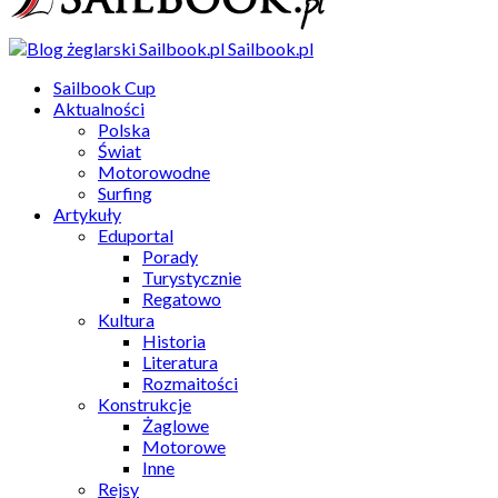
Sailbook.pl
Sailbook Cup
Aktualności
Polska
Świat
Motorowodne
Surfing
Artykuły
Eduportal
Porady
Turystycznie
Regatowo
Kultura
Historia
Literatura
Rozmaitości
Konstrukcje
Żaglowe
Motorowe
Inne
Rejsy