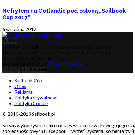
Nefrytem na Gotlandię pod osłoną „Sailbook
Cup 2017”
6 września 2017
O NAS
Sailbook.pl to miejsce dla wszystkich, którzy szukają
aktualnych wiadomości ze świata żeglarstwa, świata
motorowodniactwa i nie tylko.
Skontaktuj się z nami:
info@sailbook.pl
PODĄŻAJ ZA NAMI
Sailbook Cup
O nas
Reklama
Polityka prywatności
Polityka Cookie
© 2010-2019 Sailbook.pl
Serwis wykorzystuje pliki cookies w celu prawidłowego jego dzia
społecznościowych (Facebook, Twitter), systemu komentarzy (