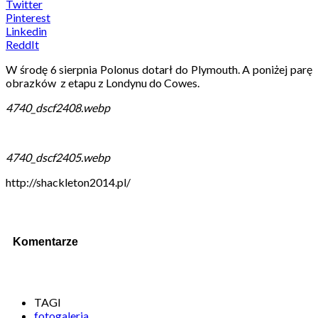
Twitter
Pinterest
Linkedin
ReddIt
W środę 6 sierpnia Polonus dotarł do Plymouth. A poniżej parę
obrazków z etapu z Londynu do Cowes.
4740_dscf2408.webp
4740_dscf2405.webp
http://shackleton2014.pl/
Komentarze
TAGI
fotogaleria