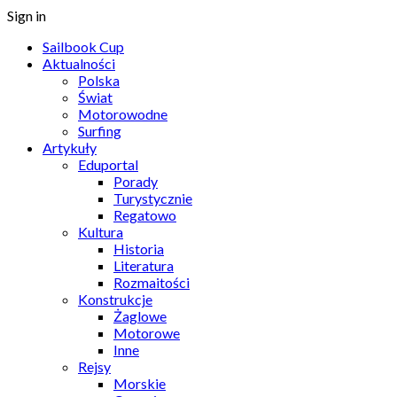
Sign in
Sailbook Cup
Aktualności
Polska
Świat
Motorowodne
Surfing
Artykuły
Eduportal
Porady
Turystycznie
Regatowo
Kultura
Historia
Literatura
Rozmaitości
Konstrukcje
Żaglowe
Motorowe
Inne
Rejsy
Morskie