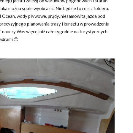
Przebiegi jachtu zależą od warunków pogodowych i starań
jaka można sobie wyobrazić. Nie będzie to rejs z folderu.
! Ocean, wody pływowe, prądy, niesamowita jazda pod
 precyzyjnego planowania trasy i kunsztu w prowadzeniu
na” nauczy Was więcej niż całe tygodnie na turystycznych
iadrami 🙂