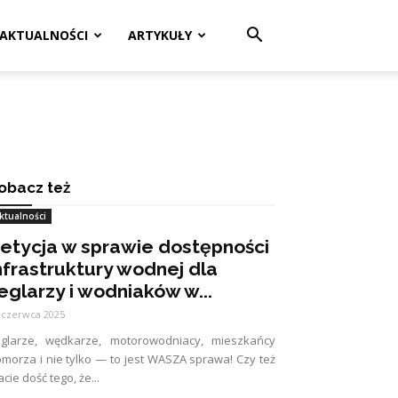
AKTUALNOŚCI
ARTYKUŁY
obacz też
ktualności
etycja w sprawie dostępności
nfrastruktury wodnej dla
eglarzy i wodniaków w...
 czerwca 2025
eglarze, wędkarze, motorowodniacy, mieszkańcy
morza i nie tylko — to jest WASZA sprawa! Czy też
cie dość tego, że...