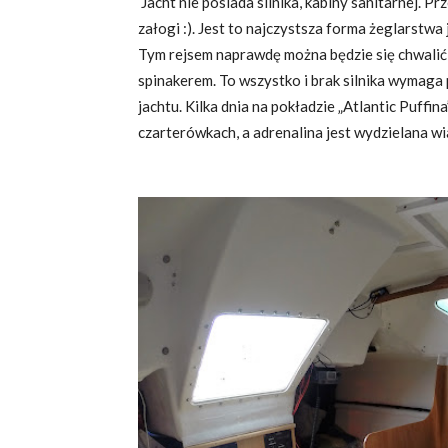
Jacht nie posiada silnika, kabiny sanitarnej. 
załogi :). Jest to najczystsza forma żeglarstwa 
Tym rejsem naprawdę można będzie się chwalić
spinakerem. To wszystko i brak silnika wymaga
jachtu. Kilka dnia na pokładzie „Atlantic Puffi
czarterówkach, a adrenalina jest wydzielana w