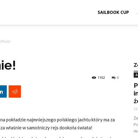
ook.pl
SAILBOOK CUP
ffinie!
ie!
Z
A
1102
0
P
i
ż
13
Ż
na pokładzie najmniejszego polskiego jachtu który ma za
Po
sza właśnie w samotniczy rejs dookoła świata!
ma