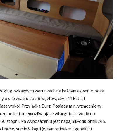
żeglugi w każdych warunkach na każdym akwenie, poza
my o sile wiatru do 58 węzłów, czyli 11B. Jest
ata wokół Przylądka Burz. Posiada min. wzmocniony
zczelne luki uniemożliwiające wtargniecie wody do
0 stopni. Na wyposażeniu jest nadajnik-odbiornik AIS,
 tego w sumie 9 żagli (w tym spinaker i genaker)