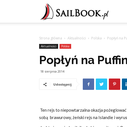
Sailb
Strona główna
Aktualności
Polska
Popłyń na Pu
Aktualności
Polska
Popłyń na Puffin
18 sierpnia 2014
Udostępnij
Ten rejs to niepowtarzalna okazja pożeglować 
sobą brawurowy, żeński rejs na Islandie i wyru