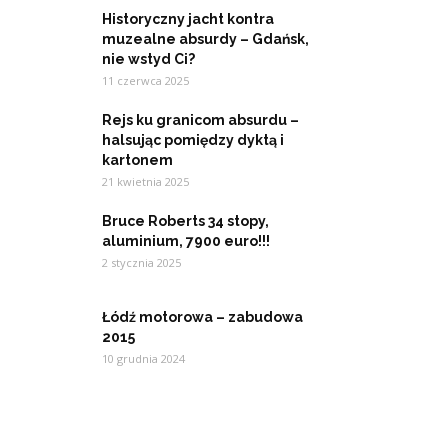
Historyczny jacht kontra
muzealne absurdy – Gdańsk,
nie wstyd Ci?
11 czerwca 2025
Rejs ku granicom absurdu –
halsując pomiędzy dyktą i
kartonem
21 kwietnia 2025
Bruce Roberts 34 stopy,
aluminium, 7900 euro!!!
2 stycznia 2025
Łódź motorowa – zabudowa
2015
10 grudnia 2024