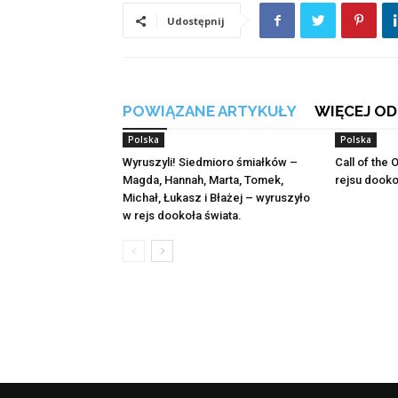
Udostępnij
POWIĄZANE ARTYKUŁY
WIĘCEJ OD
Polska
Polska
Wyruszyli! Siedmioro śmiałków –
Call of the
Magda, Hannah, Marta, Tomek,
rejsu dooko
Michał, Łukasz i Błażej – wyruszyło
w rejs dookoła świata.