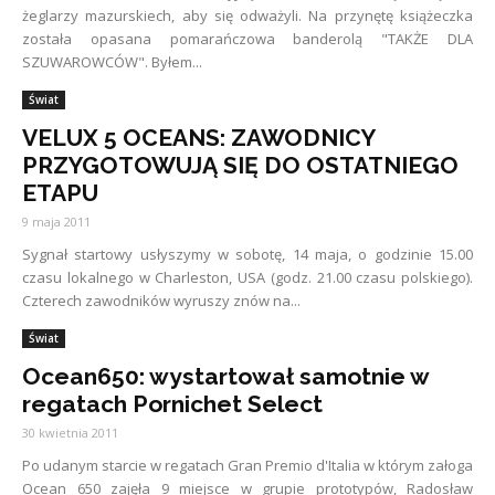
żeglarzy mazurskiech, aby się odważyli. Na przynętę książeczka
została opasana pomarańczowa banderolą "TAKŻE DLA
SZUWAROWCÓW". Byłem...
Świat
VELUX 5 OCEANS: ZAWODNICY
PRZYGOTOWUJĄ SIĘ DO OSTATNIEGO
ETAPU
9 maja 2011
Sygnał startowy usłyszymy w sobotę, 14 maja, o godzinie 15.00
czasu lokalnego w Charleston, USA (godz. 21.00 czasu polskiego).
Czterech zawodników wyruszy znów na...
Świat
Ocean650: wystartował samotnie w
regatach Pornichet Select
30 kwietnia 2011
Po udanym starcie w regatach Gran Premio d'Italia w którym załoga
Ocean 650 zajęła 9 miejsce w grupie prototypów, Radosław