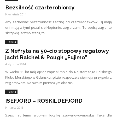
Bezsilność czarterobiorcy
9 kwietnia 2014
Aby zachować bezstronność zacznę od czarterodawców. Oj mają
oni mają z tymi pożal się Neptunie, żeglarzami. To podrą żagle, to
skrzywią jarzmo steru, to...
Polska
Z Nefryta na 50-cio stopowy regatowy
jacht Raichel & Pough „Fujimo”
4 stycznia 2014
W wieku 11 lat mój ojciec zapisał mnie do Najstarszego Polskiego
Klubu Morskiego w Gdańsku, gdzie rozpoczęła się moja przygoda z
żeglarstwem. Na swoim pierwszym obozie...
Polska
ISEFJORD – ROSKILDEFJORD
9 marca 2013
Sześc lat temu zrobiłem locyjkę szuwarowo-morską. Taką dla