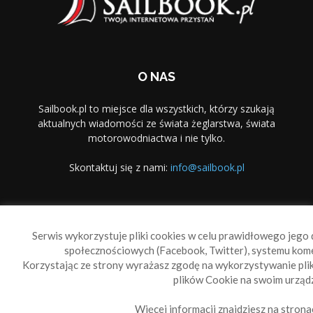
O NAS
Sailbook.pl to miejsce dla wszystkich, którzy szukają
aktualnych wiadomości ze świata żeglarstwa, świata
motorowodniactwa i nie tylko.
Skontaktuj się z nami:
info@sailbook.pl
PODĄŻAJ ZA NAMI
Serwis wykorzystuje pliki cookies w celu prawidłowego jego d
społecznościowych (Facebook, Twitter), systemu kom
Korzystając ze strony wyrażasz zgodę na wykorzystywanie pl
plików Cookie na swoim urządz
Więcej informacji znajdziesz na strona