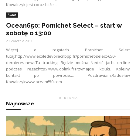
Kowalczyk jest coraz bliżej...
Świat
Ocean650: Pornichet Select – start w
sobotę o 13:00
29 kwietnia 2011
Więcej o regatach Pornichet Select
tutaj:http://www.ecoledevoilecnbpp.fr/pornichet-select-650-
dernieres-newsTu tracking. Będzie można śledzić jacht on-line
podczas regat:http://www.dolink.frTrzymajcie kciuki. Kolejny
kontakt po powrocie.... Pozdrawiam,Radosław
Kowalczykwww.ocean650.com
R E K L A M A
Najnowsze