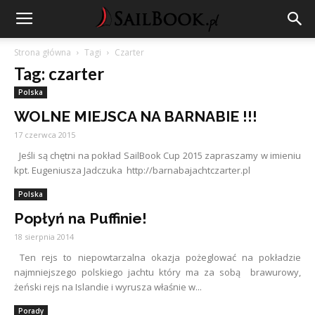
Strona główna
Tagi
Czarter
Tag: czarter
Polska
WOLNE MIEJSCA NA BARNABIE !!!
17 czerwca 2015
Jeśli są chętni na pokład SailBook Cup 2015 zapraszamy w imieniu
kpt. Eugeniusza Jadczuka http://barnabajachtczarter.pl
Polska
Popłyń na Puffinie!
18 sierpnia 2014
Ten rejs to niepowtarzalna okazja pożeglować na pokładzie
najmniejszego polskiego jachtu który ma za sobą brawurowy,
żeński rejs na Islandie i wyrusza właśnie w...
Porady