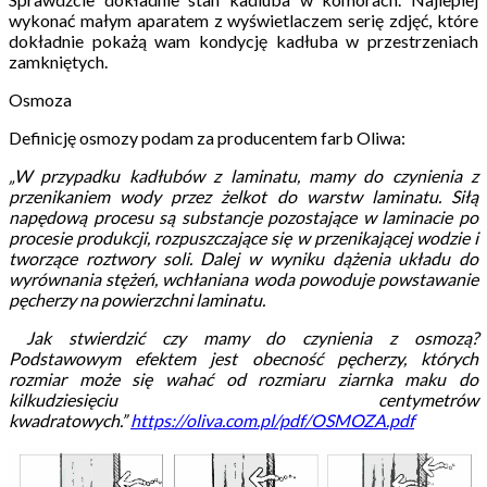
wykonać małym aparatem z wyświetlaczem serię zdjęć, które
dokładnie pokażą wam kondycję kadłuba w przestrzeniach
zamkniętych.
Osmoza
Definicję osmozy podam za producentem farb Oliwa:
„W przypadku kadłubów z laminatu, mamy do czynienia z
przenikaniem wody przez żelkot do warstw laminatu. Siłą
napędową procesu są substancje pozostające w laminacie po
procesie produkcji, rozpuszczające się w przenikającej wodzie i
tworzące roztwory soli. Dalej w wyniku dążenia układu do
wyrównania stężeń, wchłaniana woda powoduje powstawanie
pęcherzy na powierzchni laminatu.
Jak stwierdzić czy mamy do czynienia z osmozą?
Podstawowym efektem jest obecność pęcherzy, których
rozmiar może się wahać od rozmiaru ziarnka maku do
kilkudziesięciu centymetrów
kwadratowych.”
https://oliva.com.pl/pdf/OSMOZA.pdf