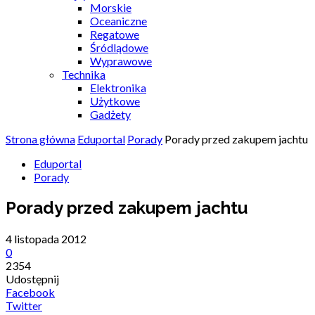
Morskie
Oceaniczne
Regatowe
Śródlądowe
Wyprawowe
Technika
Elektronika
Użytkowe
Gadżety
Strona główna
Eduportal
Porady
Porady przed zakupem jachtu
Eduportal
Porady
Porady przed zakupem jachtu
4 listopada 2012
0
2354
Udostępnij
Facebook
Twitter