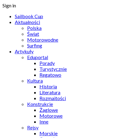
Sign in
Sailbook Cup
Aktualności
Polska
Świat
Motorowodne
Surfing
Artykuły
Eduportal
Porady
Turystycznie
Regatowo
Kultura
Historia
Literatura
Rozmaitości
Konstrukcje
Żaglowe
Motorowe
Inne
Rejsy
Morskie