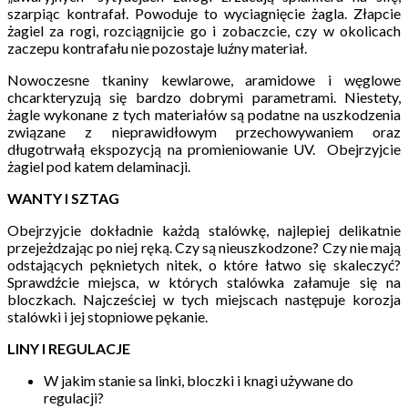
szarpiąc kontrafał. Powoduje to wyciagnięcie żagla. Złapcie
żagiel za rogi, rozciągnijcie go i zobaczcie, czy w okolicach
zaczepu kontrafału nie pozostaje luźny materiał.
Nowoczesne tkaniny kewlarowe, aramidowe i węglowe
chcarkteryzują się bardzo dobrymi parametrami. Niestety,
żagle wykonane z tych materiałów są podatne na uszkodzenia
związane z nieprawidłowym przechowywaniem oraz
długotrwałą ekspozycją na promieniowanie UV. Obejrzyjcie
żagiel pod katem delaminacji.
WANTY I SZTAG
Obejrzyjcie dokładnie każdą stalówkę, najlepiej delikatnie
przejeżdzając po niej ręką.
Czy są nieuszkodzone? Czy nie mają
odstających pęknietych nitek, o które łatwo się skaleczyć?
Sprawdźcie miejsca, w których stalówka załamuje się na
bloczkach. Najcześciej w tych miejscach następuje korozja
stalówki i jej stopniowe pękanie.
LINY I REGULACJE
W jakim stanie sa linki, bloczki i knagi używane do
regulacji?