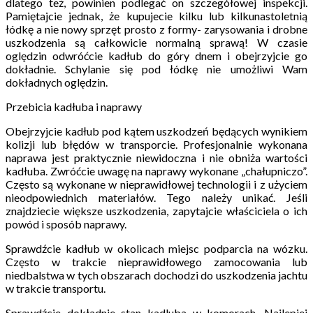
dlatego też, powinien podlegać on szczegółowej inspekcji.
Pamiętajcie jednak, że kupujecie kilku lub kilkunastoletnią
łódkę a nie nowy sprzęt prosto z formy- zarysowania i drobne
uszkodzenia są całkowicie normalną sprawą! W czasie
oględzin odwróćcie kadłub do góry dnem i obejrzyjcie go
dokładnie. Schylanie się pod łódkę nie umożliwi Wam
dokładnych oględzin.
Przebicia kadłuba i naprawy
Obejrzyjcie kadłub pod kątem uszkodzeń będących wynikiem
kolizji lub błędów w transporcie. Profesjonalnie wykonana
naprawa jest praktycznie niewidoczna i nie obniża wartości
kadłuba. Zwróćcie uwagę na naprawy wykonane „chałupniczo”.
Często są wykonane w nieprawidłowej technologii i z użyciem
nieodpowiednich materiałów. Tego należy unikać. Jeśli
znajdziecie większe uszkodzenia, zapytajcie właściciela o ich
powód i sposób naprawy.
Sprawdźcie kadłub w okolicach miejsc podparcia na wózku.
Często w trakcie nieprawidłowego zamocowania lub
niedbalstwa w tych obszarach dochodzi do uszkodzenia jachtu
w trakcie transportu.
Sprawdźcie dokładnie stan kadluba w komorach. Najlepiej