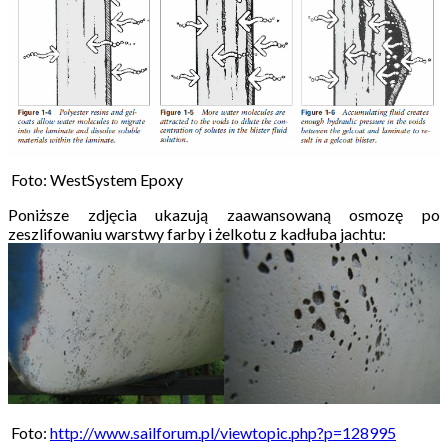
Foto: WestSystem Epoxy
Poniższe zdjęcia ukazują zaawansowaną osmozę po
zeszlifowaniu warstwy farby i żelkotu z kadłuba jachtu:
Foto:
http://www.sailforum.pl/viewtopic.php?p=128995