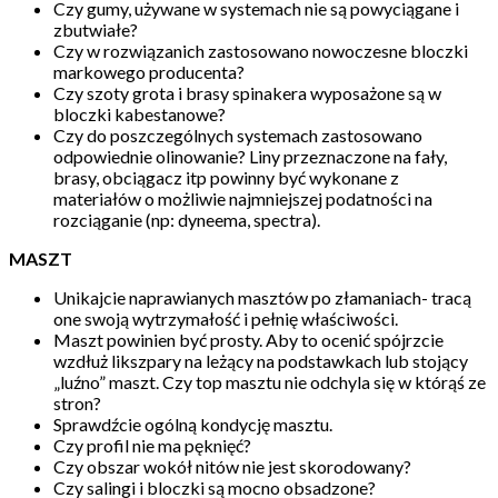
Czy gumy, używane w systemach nie są powyciągane i
zbutwiałe?
Czy w rozwiązanich zastosowano nowoczesne bloczki
markowego producenta?
Czy szoty grota i brasy spinakera wyposażone są w
bloczki kabestanowe?
Czy do poszczególnych systemach zastosowano
odpowiednie olinowanie? Liny przeznaczone na fały,
brasy, obciągacz itp powinny być wykonane z
materiałów o możliwie najmniejszej podatności na
rozciąganie (np: dyneema, spectra).
MASZT
Unikajcie naprawianych masztów po złamaniach- tracą
one swoją wytrzymałość i pełnię właściwości.
Maszt powinien być prosty. Aby to ocenić spójrzcie
wzdłuż likszpary na leżący na podstawkach lub stojący
„luźno” maszt. Czy top masztu nie odchyla się w którąś ze
stron?
Sprawdźcie ogólną kondycję masztu.
Czy profil nie ma pęknięć?
Czy obszar wokół nitów nie jest skorodowany?
Czy salingi i bloczki są mocno obsadzone?