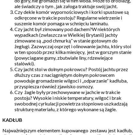
do góry, nie gromadzi się w nim woda. Może to drobiazg,
ale świadczy o tym , jak załoga traktuje swój jacht.
Czy dekle komór wypornościowych i korki spustowe są
odkręcone w trakcie postoju? Regularne wietrzenie i
suszenie komór pomaga w schnięciu laminatu.
Czy jacht był zimowany pod dachem?W niektórych
wypadkach (zwłaszcza w Wielkiej Brytanii) jachty
zimowane są „pod chmurką” w stanie gotowym do
żeglugi. Zazwyczaj osprzęt i olinowanie jachtu, który stoi
w ten sposób przez kilka miesięcy, jest w gorszym stanie
(powyciagane gumy, zbutwiałe liny, rdzewiejące
stalówki).
Czy jacht stoi w dolnym pokrowcu? Postój jachtu przez
dłuższy czas z naciągniętym dolnym pokrowcem
powoduje gromadzenie wilgoci i „odparzanie” kadłuba,
przyspiesza również zjawisko osmozy.
Czy żagle były przechowywane w jachcie w trakcie
postoju? Wysokie i niskie temperatury, wilgoć i brak
swobodnej cyrkulacji powietrza stopniowo uszkadzają
strukturę materiału, z którego wykonane są żagle.
KADŁUB
Najważniejszym elementem kupowanego zestawu jest kadłub,