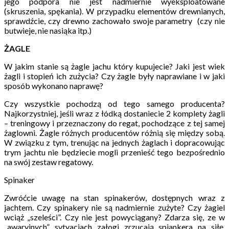
jego podpora nie jest nadmiernie wyeksploatowane
(skruszenia, spękania). W przypadku elementów drewnianych,
sprawdźcie, czy drewno zachowało swoje parametry (czy nie
butwieje, nie nasiąka itp.)
ŻAGLE
W jakim stanie są żagle jachu który kupujecie? Jaki jest wiek
żagli i stopień ich zużycia? Czy żagle były naprawiane i w jaki
sposób wykonano naprawę?
Czy wszystkie pochodzą od tego samego producenta?
Najkorzystniej, jeśli wraz z łódką dostaniecie 2 komplety żagli
– treningowy i przeznaczony do regat, pochodzące z tej samej
żaglowni. Żagle różnych producentów różnią się między sobą.
W związku z tym, trenując na jednych żaglach i dopracowując
trym jachtu nie będziecie mogli przenieść tego bezpośrednio
na swój zestaw regatowy.
Spinaker
Zwróćcie uwagę na stan spinakerów, dostępnych wraz z
jachtem. Czy spinakery nie są nadmiernie zużyte? Czy żagiel
wciąż „szeleści”. Czy nie jest powyciągany? Zdarza się, ze w
„awaryjnych” sytyacjach załogi zrzucają spiankera na siłę,