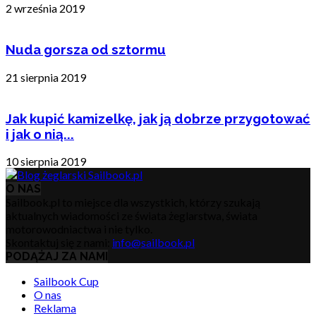
2 września 2019
Nuda gorsza od sztormu
21 sierpnia 2019
Jak kupić kamizelkę, jak ją dobrze przygotować
i jak o nią...
10 sierpnia 2019
O NAS
Sailbook.pl to miejsce dla wszystkich, którzy szukają
aktualnych wiadomości ze świata żeglarstwa, świata
motorowodniactwa i nie tylko.
Skontaktuj się z nami:
info@sailbook.pl
PODĄŻAJ ZA NAMI
Sailbook Cup
O nas
Reklama