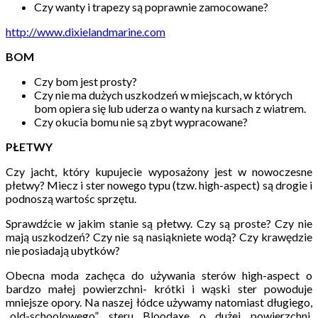
Czy wanty i trapezy są poprawnie zamocowane?
http://www.dixielandmarine.com
BOM
Czy bom jest prosty?
Czy nie ma dużych uszkodzeń w miejscach, w których
bom opiera się lub uderza o wanty na kursach z wiatrem.
Czy okucia bomu nie są zbyt wypracowane?
PŁETWY
Czy jacht, który kupujecie wyposażony jest w nowoczesne
płetwy? Miecz i ster nowego typu (tzw. high-aspect) są drogie i
podnoszą wartośc sprzętu.
Sprawdźcie w jakim stanie są płetwy. Czy są proste? Czy nie
mają uszkodzeń? Czy nie są nasiąkniete wodą? Czy krawędzie
nie posiadają ubytków?
Obecna moda zachęca do używania sterów high-aspect o
bardzo małej powierzchni- krótki i wąski ster powoduje
mniejsze opory. Na naszej łódce używamy natomiast długiego,
„old-schoolowego” steru Bloodaxe o dużej powierzchni.