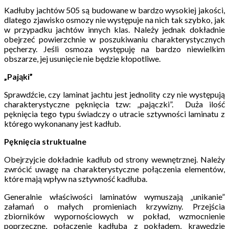
Kadłuby jachtów 505 są budowane w bardzo wysokiej jakości,
dlatego zjawisko osmozy nie występuje na nich tak szybko, jak
w przypadku jachtów innych klas. Należy jednak dokładnie
obejrzeć powierzchnie w poszukiwaniu charakterystycznych
pęcherzy. Jeśli osmoza występuję na bardzo niewielkim
obszarze, jej usunięcie nie będzie kłopotliwe.
„Pająki”
Sprawdźcie, czy laminat jachtu jest jednolity czy nie występują
charakterystyczne pęknięcia tzw: „pajączki”. Duża ilość
pęknięcia tego typu świadczy o utracie sztywności laminatu z
którego wykonanany jest kadłub.
Pęknięcia struktualne
Obejrzyjcie dokładnie kadłub od strony wewnętrznej. Należy
zwrócić uwagę na charakterystyczne połączenia elementów,
które mają wpływ na sztywność kadłuba.
Generalnie właściwości laminatów wymuszają „unikanie”
załamań o małych promieniach krzywizny. Przejścia
zbiorników wypornościowych w pokład, wzmocnienie
poprzeczne, połączenie kadłuba z pokładem, krawędzie