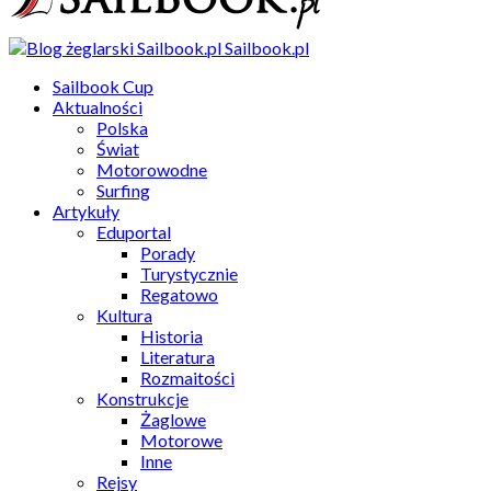
Sailbook.pl
Sailbook Cup
Aktualności
Polska
Świat
Motorowodne
Surfing
Artykuły
Eduportal
Porady
Turystycznie
Regatowo
Kultura
Historia
Literatura
Rozmaitości
Konstrukcje
Żaglowe
Motorowe
Inne
Rejsy