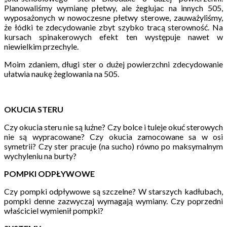
Planowaliśmy wymianę płetwy, ale żeglujac na innych 505,
wyposażonych w nowoczesne płetwy sterowe, zauważyliśmy,
że łódki te zdecydowanie zbyt szybko tracą sterowność. Na
kursach spinakerowych efekt ten występuje nawet w
niewielkim przechyle.
Moim zdaniem, długi ster o dużej powierzchni zdecydowanie
ułatwia naukę żeglowania na 505.
OKUCIA STERU
Czy okucia steru nie są luźne? Czy bolce i tuleje okuć sterowych
nie są wypracowane? Czy okucia zamocowane sa w osi
symetrii? Czy ster pracuje (na sucho) równo po maksymalnym
wychyleniu na burty?
POMPKI ODPŁYWOWE
Czy pompki odpływowe są szczelne? W starszych kadłubach,
pompki denne zazwyczaj wymagają wymiany. Czy poprzedni
właściciel wymienił pompki?