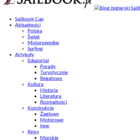
Sailbook Cup
Aktualności
Polska
Świat
Motorowodne
Surfing
Artykuły
Eduportal
Porady
Turystycznie
Regatowo
Kultura
Historia
Literatura
Rozmaitości
Konstrukcje
Żaglowe
Motorowe
Inne
Rejsy
Morskie