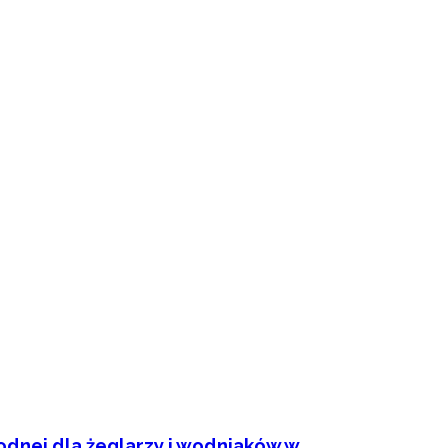
dnej dla żeglarzy i wodniaków w...