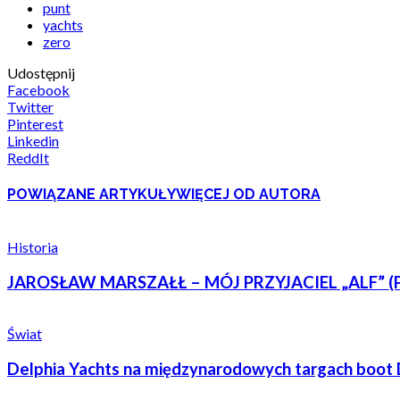
punt
yachts
zero
Udostępnij
Facebook
Twitter
Pinterest
Linkedin
ReddIt
POWIĄZANE ARTYKUŁY
WIĘCEJ OD AUTORA
Historia
JAROSŁAW MARSZAŁŁ – MÓJ PRZYJACIEL „ALF” (P
Świat
Delphia Yachts na międzynarodowych targach boot