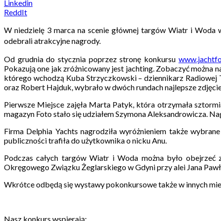
Linkedin
ReddIt
W niedzielę 3 marca na scenie głównej targów Wiatr i Woda w
odebrali atrakcyjne nagrody.
Od grudnia do stycznia poprzez stronę konkursu
www.jachtfo
Pokazują one jak zróżnicowany jest jachting. Zobaczyć można na
którego wchodzą Kuba Strzyczkowski – dziennikarz Radiowej 
oraz Robert Hajduk, wybrało w dwóch rundach najlepsze zdjęcie.
Pierwsze Miejsce zajęła Marta Patyk, która otrzymała sztormi
magazyn Foto stało się udziałem Szymona Aleksandrowicza. Nagr
Firma Delphia Yachts nagrodziła wyróżnieniem także wybran
publiczności trafiła do użytkownika o nicku Anu.
Podczas całych targów Wiatr i Woda można było obejrzeć 
Okręgowego Związku Żeglarskiego w Gdyni przy alei Jana Pawła
Wkrótce odbędą się wystawy pokonkursowe także w innych miej
Nasz konkurs wspierają: