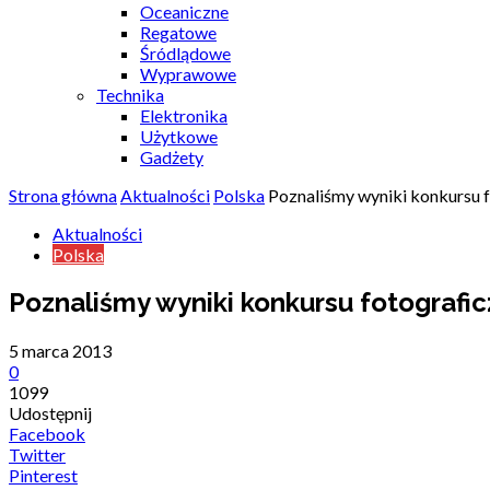
Oceaniczne
Regatowe
Śródlądowe
Wyprawowe
Technika
Elektronika
Użytkowe
Gadżety
Strona główna
Aktualności
Polska
Poznaliśmy wyniki konkursu f
Aktualności
Polska
Poznaliśmy wyniki konkursu fotografi
5 marca 2013
0
1099
Udostępnij
Facebook
Twitter
Pinterest