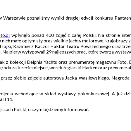
 Warszawie poznaliśmy wyniki drugiej edycji konkursu Pantaeni
to.pl
wpłynęło ponad 400 zdjęć z całej Polski. Na stronie int
 nich małe optymisty oraz wielkie jachty motorowe, krajobrazy z ł
Trójki, Kazimierz Kaczor – aktor Teatru Powszechnego oraz tr
 Najpierw wytypowali 29 najlepszych prac, które tworzą wystawę 
ak z kolekcji Delphia Yachts oraz prenumeratę magazynu Foto. D
oda za trzecie miejsce, worek żeglarski Harken oraz prenumerata
e przez siebie zdjęcie autorstwa Jacka Wasilewskiego. Nagrod
zdjęcia wchodzące w skład wystawy pokonkursowej. A już dzi
 II 11.
scach Polski, o czym będziemy informować.