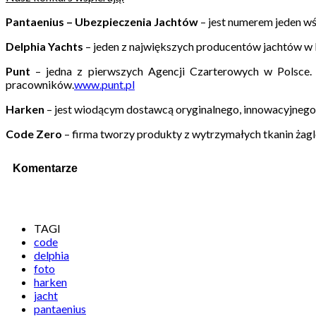
Pantaenius – Ubezpieczenia Jachtów
– jest numerem jeden wś
Delphia Yachts
– jeden z największych producentów jachtów w 
Punt
– jedna z pierwszych Agencji Czarterowych w Polsce.
pracowników.
www.punt.pl
Harken
– jest wiodącym dostawcą oryginalnego, innowacyjnego
Code Zero
– firma tworzy produkty z wytrzymałych tkanin żagl
Komentarze
TAGI
code
delphia
foto
harken
jacht
pantaenius