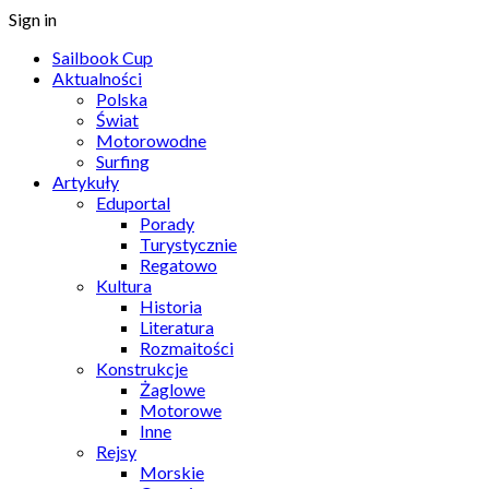
Sign in
Sailbook Cup
Aktualności
Polska
Świat
Motorowodne
Surfing
Artykuły
Eduportal
Porady
Turystycznie
Regatowo
Kultura
Historia
Literatura
Rozmaitości
Konstrukcje
Żaglowe
Motorowe
Inne
Rejsy
Morskie