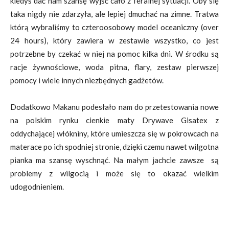
kiedyś dać nam szansę wyjść cało z feralnej sytuacji. Oby się
taka nigdy nie zdarzyła, ale lepiej dmuchać na zimne. Tratwa
którą wybraliśmy to czteroosobowy model oceaniczny (over
24 hours), który zawiera w zestawie wszystko, co jest
potrzebne by czekać w niej na pomoc kilka dni. W środku są
racje żywnościowe, woda pitna, flary, zestaw pierwszej
pomocy i wiele innych niezbędnych gadżetów.
Dodatkowo Makanu podesłało nam do przetestowania nowe
na polskim rynku cienkie maty Drywave Gisatex z
oddychającej włókniny, które umieszcza się w pokrowcach na
materace po ich spodniej stronie, dzięki czemu nawet wilgotna
pianka ma szansę wyschnąć. Na małym jachcie zawsze są
problemy z wilgocią i może się to okazać wielkim
udogodnieniem.