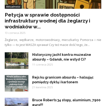
Aktualności
Petycja w sprawie dostępności
infrastruktury wodnej dla żeglarzy i
wodniaków w...
13 czerwca 2025
Żeglarze, wędkarze, motorowodniacy, mieszkańcy Pomorza i nie
tylko — to jest WASZA sprawa! Czy też macie dość tego, że...
Historyczny jacht kontra muzealne
absurdy – Gdańsk, nie wstyd Ci?
11 czerwca 2025
Rejs ku granicom absurdu – halsując
pomiędzy dyktą i kartonem
21 kwietnia 2025
Bruce Roberts 34 stopy, aluminium, 7900
euro!!!