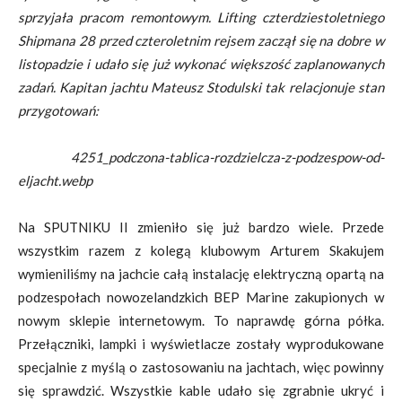
sprzyjała pracom remontowym. Lifting czterdziestoletniego
Shipmana 28 przed czteroletnim rejsem zaczął się na dobre w
listopadzie i udało się już wykonać większość zaplanowanych
zadań. Kapitan jachtu Mateusz Stodulski tak relacjonuje stan
przygotowań:
4251_podczona-tablica-rozdzielcza-z-podzespow-od-
eljacht.webp
Na SPUTNIKU II zmieniło się już bardzo wiele. Przede
wszystkim razem z kolegą klubowym Arturem Skakujem
wymieniliśmy na jachcie całą instalację elektryczną opartą na
podzespołach nowozelandzkich BEP Marine zakupionych w
nowym sklepie internetowym. To naprawdę górna półka.
Przełączniki, lampki i wyświetlacze zostały wyprodukowane
specjalnie z myślą o zastosowaniu na jachtach, więc powinny
się sprawdzić. Wszystkie kable udało się zgrabnie ukryć i