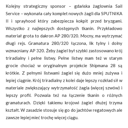
Kolejny strategiczny sponsor – gdańska żaglownia Sail
Service – wykonała cały komplet nowych żagli dla SPUTNIKA
II i sprayhood który zabezpiecza kokpit przed bryzgami.
Wszystko z najlepszych dostępnych tkanin. Przykładowo
materiał grota to dakron AP 280/320. Mocny, ma wytrzymać
długi rejs. Gramatura 280/320 łączona, lik tylny i dolny
wzmacniany AP 320. Żeby żagiel był szybki zastosowano krój
triradialny i pełne listwy. Pełne listwy mam też w starym
grocie chociaż w oryginalnym projekcie Shipmana 28 są
krótkie. Z pełnymi listwami żagiel się dużo mniej zużywa i
lepiej ciągnie. Krój triradialny z kolei daje lepszy rozkład sił w
materiale zwiększający wytrzymałość żagla (więcej szwów) i
lepszy profil. Pozwala też na łączenie tkanin o różnych
gramaturach. Dzięki takiemu krojowi żagiel dłużej trzyma
kształt. W zasadzie stosuje się go do jachtów regatowych ale
zawsze lepiej mieć trochę więcej ciągu.