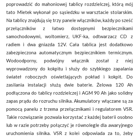
poprowadzić do mahoniowej tablicy rozdzielczej, którą mój
tato Mietek wykonał po sąsiedzku w warsztacie stolarskim.
Na tablicy znajdują się trzy panele włączników, każdy po sześć
przełączników z łatwo dostępnymi bezpiecznikami
samochodowymi, woltomierz, UKF-ka, odtwarzacz CD z
radiem i dwa gniazda 12V. Cała tablica jest dodatkowo
zabezpieczona automatycznym bezpiecznikiem termicznym.
Wodoodporny, podwójny włącznik został z niej
wyprowadzony do kokpitu i służy do szybkiego zapalania
świateł roboczych oświetlających pokład i kokpit. Do
zasilania instalacji służą dwie baterie. Żelowa 120 Ah
podłączona do tablicy rozdzielczej i AGM 90 Ah jako solidny
zapas prądu do rozruchu silnika. Akumulatory włączane są za
pomocą panelu z trzema przełącznikami i regulatorem VSR.
Takie rozwiązanie pozwala korzystać z każdej baterii osobno
lub w razie potrzeby połączyć je równolegle dla awaryjnego
uruchomienia silnika. VSR z kolei odpowiada za to, żeby