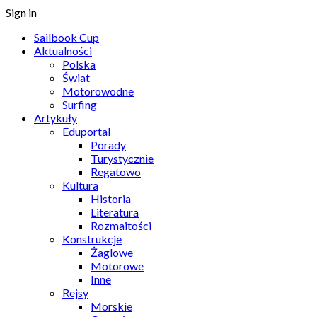
Sign in
Sailbook Cup
Aktualności
Polska
Świat
Motorowodne
Surfing
Artykuły
Eduportal
Porady
Turystycznie
Regatowo
Kultura
Historia
Literatura
Rozmaitości
Konstrukcje
Żaglowe
Motorowe
Inne
Rejsy
Morskie