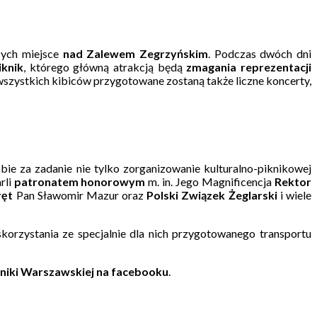
ych miejsce
nad Zalewem Zegrzyńskim
. Podczas dwóch dni
iknik
, którego główną atrakcją będą
zmagania reprezentacji
wszystkich kibiców przygotowane zostaną także liczne koncerty,
obie za zadanie nie tylko zorganizowanie kulturalno-piknikowej
rli
patronatem honorowym
m. in. Jego Magnificencja
Rektor
ręt
Pan Sławomir Mazur oraz
Polski Związek Żeglarski
i wiele
orzystania ze specjalnie dla nich przygotowanego transportu
hniki Warszawskiej na facebooku
.