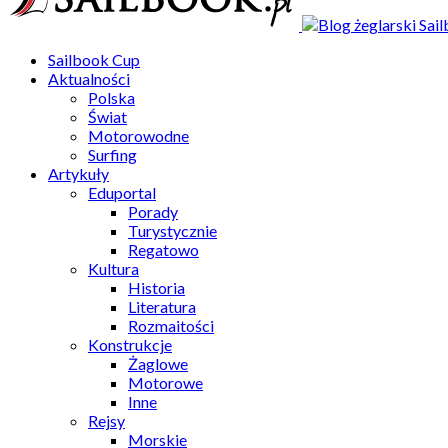
Sailbook Cup
Aktualności
Polska
Świat
Motorowodne
Surfing
Artykuły
Eduportal
Porady
Turystycznie
Regatowo
Kultura
Historia
Literatura
Rozmaitości
Konstrukcje
Żaglowe
Motorowe
Inne
Rejsy
Morskie