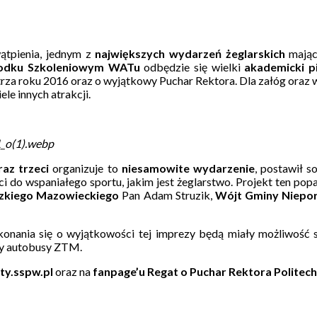
wątpienia, jednym z
największych wydarzeń żeglarskich
mając
odku Szkoleniowym WATu
odbędzie się wielki
akademicki p
trza roku 2016 oraz o wyjątkowy Puchar Rektora. Dla załóg oraz 
le innych atrakcji.
o(1).webp
raz trzeci
organizuje to
niesamowite wydarzenie
, postawił s
i do wspaniałego sportu, jakim jest żeglarstwo. Projekt ten popa
zkiego Mazowieckiego
Pan Adam Struzik,
Wójt Gminy Niepo
nania się o wyjątkowości tej imprezy będą miały możliwość sk
ły autobusy ZTM.
ty.sspw.pl
oraz na
fanpage’u Regat o Puchar Rektora Politec