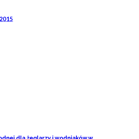
 2015
dnej dla żeglarzy i wodniaków w...