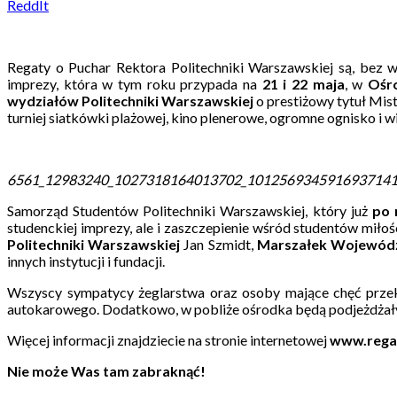
ReddIt
Regaty o Puchar Rektora Politechniki Warszawskiej są, bez 
imprezy, która w tym roku przypada na
21 i 22 maja
, w
Ośr
wydziałów Politechniki Warszawskiej
o prestiżowy tytuł Mis
turniej siatkówki plażowej, kino plenerowe, ogromne ognisko i wie
6561_12983240_1027318164013702_1012569345916937141_
Samorząd Studentów Politechniki Warszawskiej, który już
po 
studenckiej imprezy, ale i zaszczepienie wśród studentów miłośc
Politechniki Warszawskiej
Jan Szmidt,
Marszałek Wojewód
innych instytucji i fundacji.
Wszyscy sympatycy żeglarstwa oraz osoby mające chęć przeko
autokarowego. Dodatkowo, w pobliże ośrodka będą podjeżdża
Więcej informacji znajdziecie na stronie internetowej
www.rega
Nie może Was tam zabraknąć!