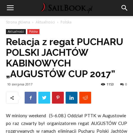
Strona główna
Aktualności
Polska
Aktualności
Polska
Relacja z regat PUCHARU
POLSKI JACHTÓW
KABINOWYCH
„AUGUSTÓW CUP 2017”
10 sierpnia 2017
1153
0
W miniony weekend (5-6.08.) Oddział PTTK w Augustowie
po raz czwarty był organizatorem regat AUGUSTÓW CUP
rozgrywanych w ramach eliminacji Pucharu Polski Jachtów