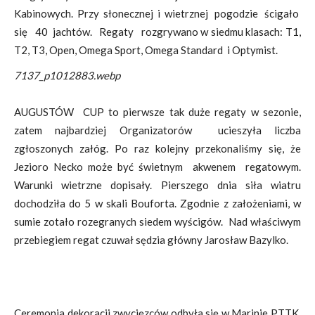
Kabinowych. Przy słonecznej i wietrznej pogodzie ścigało
się 40 jachtów. Regaty rozgrywano w siedmu klasach: T1,
T2, T3, Open, Omega Sport, Omega Standard i Optymist.
7137_p1012883.webp
AUGUSTÓW CUP to pierwsze tak duże regaty w sezonie,
zatem najbardziej Organizatorów ucieszyła liczba
zgłoszonych załóg. Po raz kolejny przekonaliśmy się, że
Jezioro Necko może być świetnym akwenem regatowym.
Warunki wietrzne dopisały. Pierszego dnia siła wiatru
dochodziła do 5 w skali Bouforta. Zgodnie z założeniami, w
sumie zotało rozegranych siedem wyścigów. Nad właściwym
przebiegiem regat czuwał sędzia główny Jarosław Bazylko.
Ceremonia dekoracji zwycięzców odbyła się w Marinie PTTK.