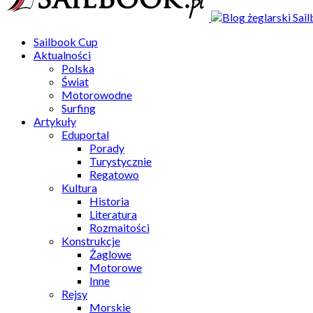
Sailbook Cup
Aktualności
Polska
Świat
Motorowodne
Surfing
Artykuły
Eduportal
Porady
Turystycznie
Regatowo
Kultura
Historia
Literatura
Rozmaitości
Konstrukcje
Żaglowe
Motorowe
Inne
Rejsy
Morskie