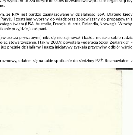
. Czy wynikało to zza dużych kosztów uczestnictwa w pracach organizacji czy
ne.
łem, że RYA jest bardzo zaangażowane w działalność ISSA. Dlatego kiedy
A w Paryżu i zostałem wybrany do władz oraz zobowiązany do propagowania
łego świata (USA, Australia, Francja, Austria, Finlandia, Norwegia, Włochy,
anie przyjdzie jakaś pani.
(zwłaszcza prywatnymi) nikt się nie zajmował i każda musiała sobie radzić
łać stowarzyszenie. I tak w 2007r. powstała Federacja Szkół Żeglarskich –
y już prężnie działaliśmy i nasza inicjatywy zyskała przychylny odbiór wśród
rozmowy, udałem się na takie spotkanie do siedzimy PZŻ. Rozmawiałem z