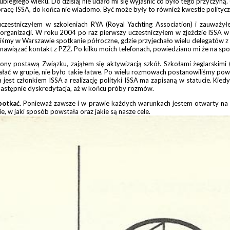
biegłego wieku. Do dzisiaj nie udało mi się wyjaśnić co było tego przyczyną
acę ISSA, do końca nie wiadomo. Być może były to również kwestie politycz
czestniczyłem w szkoleniach RYA (Royal Yachting Association) i zauważy
 organizacji. W roku 2004 po raz pierwszy uczestniczyłem w zjeździe ISS
iśmy w Warszawie spotkanie półroczne, gdzie przyjechało wielu delegatów z ca
wiązać kontakt z PZŻ. Po kilku moich telefonach, powiedziano mi że na spotk
cony postawą Związku, zająłem się aktywizacją szkół. Szkołami żeglarskimi 
ałać w grupie, nie było takie łatwe. Po wielu rozmowach postanowiliśmy powo
 jest członkiem ISSA a realizację polityki ISSA ma zapisaną w statucie. Kied
, następnie dyskredytacja, aż w końcu próby rozmów.
potkać.
Ponieważ zawsze i w prawie każdych warunkach jestem otwarty na 
 w jaki sposób powstała oraz jakie są nasze cele.