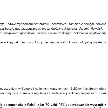
wego – Stowarzyszeniem Armatorów Jachtowych. Tomek się ociągał, naiwnie
Rosja będzie nas przepuszczac przez Cieśnine Pilawską. Jaromir Rowiński –
ko związkiem sportowym i skupić się na troskliwym hołubieniu regatowców,
 – kupy nikt nie ruszy. Liczę, że deputacja ISSA złoży oficjalną wizytę na
rzyszeniom w Europie i na innych kontynentach. Byliśmy inicjatorem wielu
a instytucja z ambicją regulacji i standaryzacji szkoleń żeglarskich. ISSA
le dokumentów z Polski z lat 70tych), PZŻ zdecydował się wystąpić z