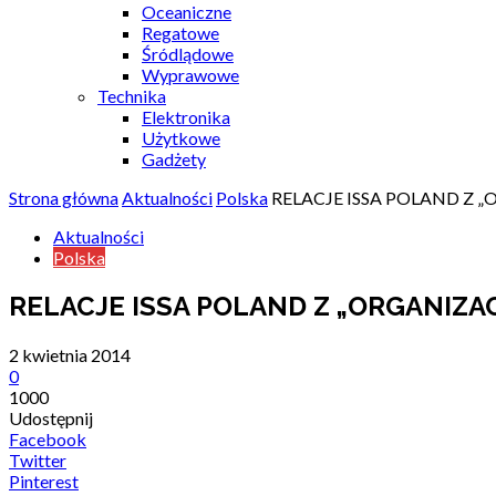
Oceaniczne
Regatowe
Śródlądowe
Wyprawowe
Technika
Elektronika
Użytkowe
Gadżety
Strona główna
Aktualności
Polska
RELACJE ISSA POLAND Z
Aktualności
Polska
RELACJE ISSA POLAND Z „ORGANIZA
2 kwietnia 2014
0
1000
Udostępnij
Facebook
Twitter
Pinterest