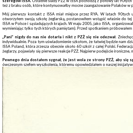
szeregów ISSA
. Ostatnie ślady PZŻ w ISSA pochodzą z połowy lat 90tych u
też z braku osób, które kontynuowałby mocne zaangażowanie Polaków w pr
Mój pierwszy kontakt z ISSA miał miejsce przez RYA. W latach 90tych u
otworzyłem swoją szkołę żeglarską, postanowiłem wstąpić właśnie do tej
ISSA w Polsce i sąsiadujących krajach. W maju 2005, jako ISSA, organizowal
wymieniając tylko tych których pamiętam). Przed spotkaniem próbowałem na
„Pani” nigdy do nas nie dotarła i nikt z PZŻ się nie odezwał
. Zniechę
indywidualnie. Poza tym uświadomienie szkołom, że łatwiej będzie nam dzi
ISSA Poland, która zrzesza obecnie około 60 szkół z całej Polski. Federacja
żeglarzy, pojawiały się pierwsze reakcje PZŻ. Najpierw podejście ironiczne
Pewnego dnia dostałem sygnał, że jest wola ze strony PZŻ, aby się s
ówczesnym szefem wyszkolenia, któremu opowiedziałem o naszej inicjatywie,