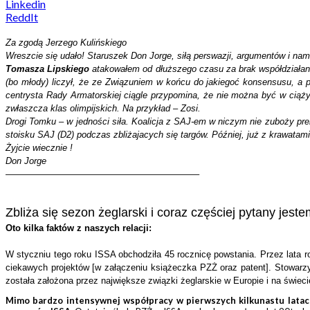
Linkedin
ReddIt
Za zgodą Jerzego Kulińskiego
Wreszcie się udało! Staruszek Don Jorge, siłą perswazji, argumentów i nam
Tomasza Lipskiego
atakowałem od dłuższego czasu za brak współdziałan
(bo młody) liczył, że ze Związuniem w końcu do jakiegoć konsensusu, a pr
centrysta Rady Armatorskiej ciągle przypomina, że nie można być w ciąży
zwłaszcza klas olimpijskich. Na przykład – Zosi.
Drogi Tomku – w jedności siła. Koalicja z SAJ-em w niczym nie zuboży prer
stoisku SAJ (D2) podczas zbliżajacych się targów. Później, już z krawatam
Żyjcie wiecznie !
Don Jorge
—————————————————————–
Zbliża się sezon żeglarski i coraz częściej pytany jest
Oto kilka faktów z naszych relacji:
W styczniu tego roku ISSA obchodziła 45 rocznicę powstania. Przez lata 
ciekawych projektów [w załączeniu książeczka PZŻ oraz patent]. Stowarzysz
została założona przez największe związki żeglarskie w Europie i na świec
Mimo bardzo intensywnej współpracy w pierwszych kilkunastu latach 