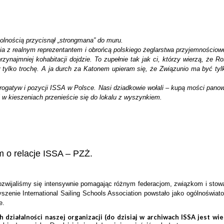
olnością przycisnął „strongmana” do muru.
ia z realnym reprezentantem i obrońcą polskiego żeglarstwa przyjemnościo
zynajmniej kohabitacji dojdzie. To zupełnie tak jak ci, którzy wierzą, że 
 tylko trochę. A ja durch za Katonem upieram się, że Związunio ma być tyl
ogatyw i pozycji ISSA w Polsce. Nasi dziadkowie wołali – kupą mości panowie
i w kieszeniach przenieście się do lokalu z wyszynkiem.
em o relacje ISSA – PZŻ.
rozwijaliśmy się intensywnie pomagając różnym federacjom, związkom i stowa
enie International Sailing Schools Association powstało jako ogólnoświatow
ie.
działalności naszej organizacji (do dzisiaj w archiwach ISSA jest wie