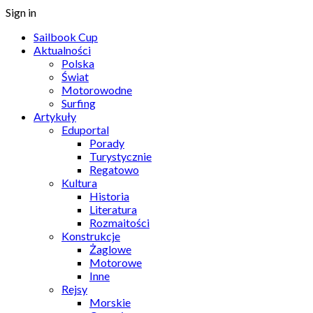
Sign in
Sailbook Cup
Aktualności
Polska
Świat
Motorowodne
Surfing
Artykuły
Eduportal
Porady
Turystycznie
Regatowo
Kultura
Historia
Literatura
Rozmaitości
Konstrukcje
Żaglowe
Motorowe
Inne
Rejsy
Morskie