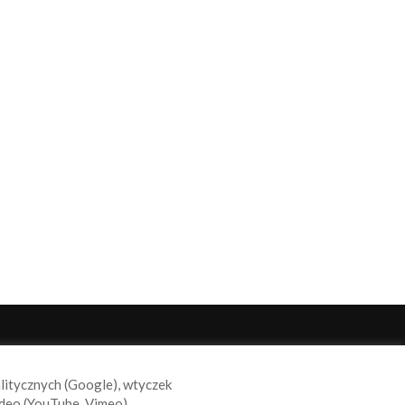
ODĄŻAJ ZA NAMI
alitycznych (Google), wtyczek
deo (YouTube, Vimeo).