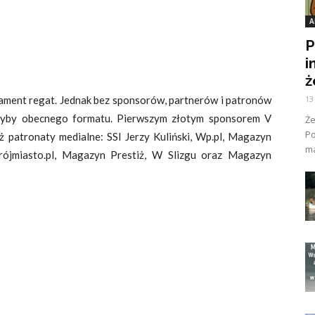
A
P
i
ż
ament regat. Jednak bez sponsorów, partnerów i patronów
13
ęłyby obecnego formatu. Pierwszym złotym sponsorem V
Ż
Po
eż patronaty medialne: SSI Jerzy Kuliński, Wp.pl, Magazyn
ma
rójmiasto.pl, Magazyn Prestiż, W Slizgu oraz Magazyn