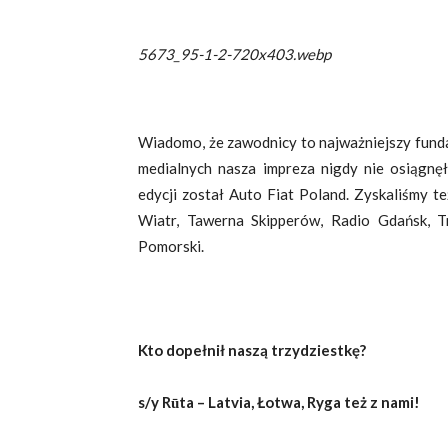
5673_95-1-2-720x403.webp
Wiadomo, że zawodnicy to najważniejszy fund
medialnych nasza impreza nigdy nie osiągn
edycji został Auto Fiat Poland. Zyskaliśmy t
Wiatr, Tawerna Skipperów, Radio Gdańsk, T
Pomorski.
Kto dopełnił naszą trzydziestkę?
s/y Rūta – Latvia, Łotwa, Ryga też z nami!