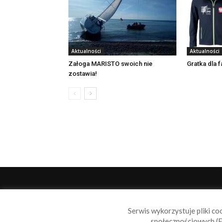
Aktualności
Aktualności
Załoga MARISTO swoich nie
Gratka dla 
zostawia!
O 
Serwis wykorzystuje pliki co
Sail
społecznościowych (F