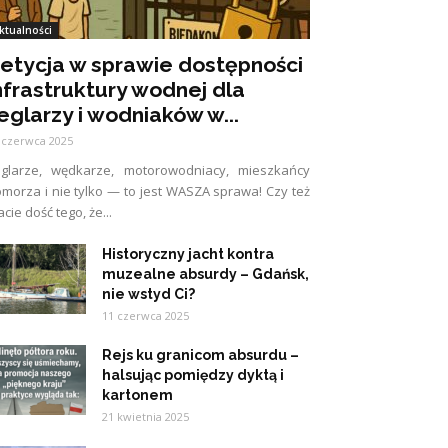
ktualności
etycja w sprawie dostępności
nfrastruktury wodnej dla
eglarzy i wodniaków w...
 czerwca 2025
eglarze, wędkarze, motorowodniacy, mieszkańcy
morza i nie tylko — to jest WASZA sprawa! Czy też
cie dość tego, że...
Historyczny jacht kontra
muzealne absurdy – Gdańsk,
nie wstyd Ci?
11 czerwca 2025
Rejs ku granicom absurdu –
halsując pomiędzy dyktą i
kartonem
21 kwietnia 2025