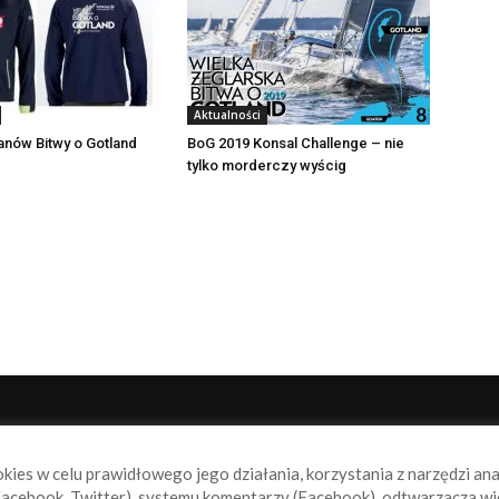
Aktualności
fanów Bitwy o Gotland
BoG 2019 Konsal Challenge – nie
tylko morderczy wyścig
NAS
P
okies w celu prawidłowego jego działania, korzystania z narzędzi an
book.pl to miejsce dla wszystkich, którzy szukają aktualnych
acebook, Twitter), systemu komentarzy (Facebook), odtwarzacza wi