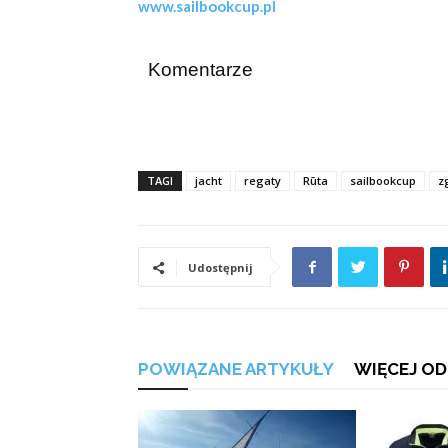
www.sailbookcup.pl
Komentarze
TAGI
jacht
regaty
Rūta
sailbookcup
z
Udostępnij
POWIĄZANE ARTYKUŁY
WIĘCEJ OD