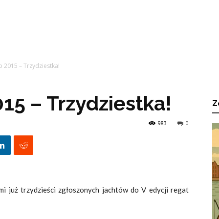
 2015 – Trzydziestka!
15 – Trzydziestka!
Z
983
0
mi już trzydzieści zgłoszonych jachtów do V edycji regat