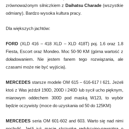
zrównoważonym silniczkiem z
Daihatsu Charade
(wszystkie
odmiany). Bardzo wysoka kultura pracy.
Dla większych jachtów:
FORD
(XLD 416 – 418 XLD – XLD 418T) poj. 1.6 oraz 1.8
Fiesta, Escort oraz Mondeo. Moc 50-90 KM (górna wartość z
doładowaniem. Nie jestem fanem tego rozwiązania, ale
czasami może nie być wyjścia).
MERCEDES
starsze modele OM 615 – 616-617 I 621. Jeżeli
ktoś z Was jeździł 190D, 200D i 240D lub sycił ucho pięknym,
miarowym oddechem 300D pod maską W123, to wybór
będzie oczywisty (moce do uzyskania od 50 do 125KM)
MERCEDES
seria OM 601-602 and 603. Warto się nad nimi
pochylić. Jeśli już macie skrzynkę redukcyjno-nawrotną o