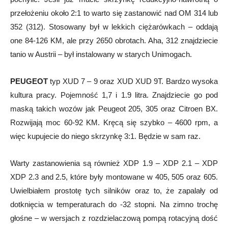
przełożeniu około 2:1 to warto się zastanowić nad OM 314 lub
352 (312). Stosowany był w lekkich ciężarówkach – oddają
one 84-126 KM, ale przy 2650 obrotach. Aha, 312 znajdziecie
tanio w Austrii – był instalowany w starych Unimogach.
PEUGEOT
typ XUD 7 – 9 oraz XUD XUD 9T. Bardzo wysoka
kultura pracy. Pojemność 1,7 i 1.9 litra. Znajdziecie go pod
maską takich wozów jak Peugeot 205, 305 oraz Citroen BX.
Rozwijają moc 60-92 KM. Kręcą się szybko – 4600 rpm, a
więc kupujecie do niego skrzynkę 3:1. Będzie w sam raz.
Warty zastanowienia są również XDP 1.9 – XDP 2.1 – XDP
XDP 2.3 and 2.5, które były montowane w 405, 505 oraz 605.
Uwielbiałem prostotę tych silników oraz to, że zapalały od
dotknięcia w temperaturach do -32 stopni. Na zimno trochę
głośne – w wersjach z rozdzielaczową pompą rotacyjną dość