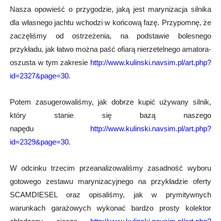
Nasza opowieść o przygodzie, jaką jest marynizacja silnika
dla własnego jachtu wchodzi w końcową fazę. Przypomnę, że
zaczęliśmy od ostrzeżenia, na podstawie bolesnego
przykładu, jak łatwo można paść ofiarą nierzetelnego amatora-
oszusta w tym zakresie
http://www.kulinski.navsim.pl/art.php?
id=2327&page=30
.
Potem zasugerowaliśmy, jak dobrze kupić używany silnik,
który stanie się bazą naszego
napędu
http://www.kulinski.navsim.pl/art.php?
id=2329&page=30
.
W odcinku trzecim przeanalizowaliśmy zasadność wyboru
gotowego zestawu marynizacyjnego na przykładzie oferty
SCAMDIESEL oraz opisaliśmy, jak w prymitywnych
warunkach garażowych wykonać bardzo prosty kolektor