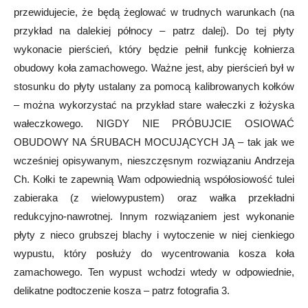
przewidujecie, że będą żeglować w trudnych warunkach (na
przykład na dalekiej północy – patrz dalej). Do tej płyty
wykonacie pierścień, który będzie pełnił funkcję kołnierza
obudowy koła zamachowego. Ważne jest, aby pierścień był w
stosunku do płyty ustalany za pomocą kalibrowanych kołków
– można wykorzystać na przykład stare wałeczki z łożyska
wałeczkowego. NIGDY NIE PRÓBUJCIE OSIOWAĆ
OBUDOWY NA ŚRUBACH MOCUJĄCYCH JĄ – tak jak we
wcześniej opisywanym, nieszczęsnym rozwiązaniu Andrzeja
Ch. Kołki te zapewnią Wam odpowiednią współosiowość tulei
zabieraka (z wielowypustem) oraz wałka przekładni
redukcyjno-nawrotnej. Innym rozwiązaniem jest wykonanie
płyty z nieco grubszej blachy i wytoczenie w niej cienkiego
wypustu, który posłuży do wycentrowania kosza koła
zamachowego. Ten wypust wchodzi wtedy w odpowiednie,
delikatne podtoczenie kosza – patrz fotografia 3.