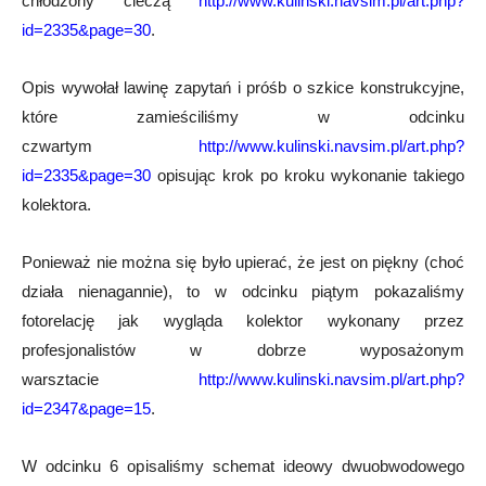
chłodzony cieczą
http://www.kulinski.navsim.pl/art.php?
id=2335&page=30
.
Opis wywołał lawinę zapytań i próśb o szkice konstrukcyjne,
które zamieściliśmy w odcinku
czwartym
http://www.kulinski.navsim.pl/art.php?
id=2335&page=30
opisując krok po kroku wykonanie takiego
kolektora.
Ponieważ nie można się było upierać, że jest on piękny (choć
działa nienagannie), to w odcinku piątym pokazaliśmy
fotorelację jak wygląda kolektor wykonany przez
profesjonalistów w dobrze wyposażonym
warsztacie
http://www.kulinski.navsim.pl/art.php?
id=2347&page=15
.
W odcinku 6 opisaliśmy schemat ideowy dwuobwodowego