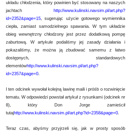
układu chłodzenia, który powinien być stosowany na naszych
jachtach
http://www.kulinski.navsim.pl/art.php?
id=2352&page=15
, sugerując użycie gotowego wymiennika
ciepła, zamiast samodzielnego spawania. W tym układzie
obieg wewnętrzny chłodzony jest przez dodatkową pompę
zaburtową. W artykule podaliśmy jej zasady działania i
pokazaliśmy, że można ją zbudować samemu z łatwo
dostępnych, standardowych
elementów
http://www.kulinski.navsim.pl/art.php?
id=2357&page=0
.
I ten odcinek wywołał kolejną lawinę maili i próśb o rozwinięcie
tematu. W odpowiedzi powstał artykuł z rysunkami (odcinek nr
8), który Don Jorge zamieścił
tutaj
http://www.kulinski.navsim.pl/art.php?id=2358&page=0
.
Teraz czas, abyśmy przyjrzeli się, jak w prosty sposób