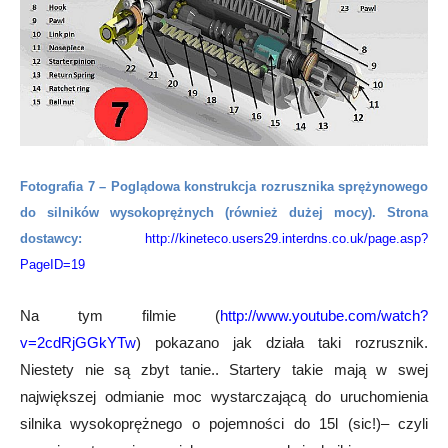
Fotografia 7 – Poglądowa konstrukcja rozrusznika sprężynowego
do silników wysokoprężnych (również dużej mocy). Strona
dostawcy:
http://kineteco.users29.interdns.co.uk/page.asp?
PageID=19
Na tym filmie (
http://www.youtube.com/watch?
v=2cdRjGGkYTw
) pokazano jak działa taki rozrusznik.
Niestety nie są zbyt tanie.. Startery takie mają w swej
największej odmianie moc wystarczającą do uruchomienia
silnika wysokoprężnego o pojemności do 15l (sic!)– czyli