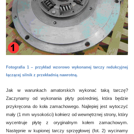
Fotografia 1 – przykład wzorowo wykonanej tarczy redukcyjnej
łączącej silnik z przekładnią nawrotną.
Jak w warunkach amatorskich wykonać taką tarczę?
Zaczynamy od wykonania płyty pośredniej, która będzie
przykręcona do koła zamachowego. Najlepiej jest wytoczyć
mały (1 mm wysokości) kołnierz od wewnętrznej strony, który
wycentruje płytę z oryginalnym kołem zamachowym.
Następnie w kupionej tarczy sprzęgłowej (fot. 2) wycinamy