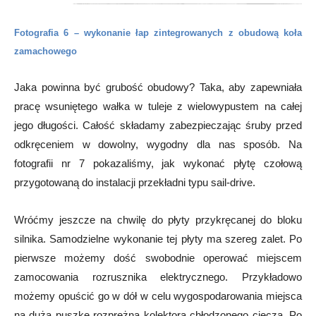
Fotografia 6 – wykonanie łap zintegrowanych z obudową koła
zamachowego
Jaka powinna być grubość obudowy? Taka, aby zapewniała
pracę wsuniętego wałka w tuleje z wielowypustem na całej
jego długości. Całość składamy zabezpieczając śruby przed
odkręceniem w dowolny, wygodny dla nas sposób. Na
fotografii nr 7 pokazaliśmy, jak wykonać płytę czołową
przygotowaną do instalacji przekładni typu sail-drive.
Wróćmy jeszcze na chwilę do płyty przykręcanej do bloku
silnika. Samodzielne wykonanie tej płyty ma szereg zalet. Po
pierwsze możemy dość swobodnie operować miejscem
zamocowania rozrusznika elektrycznego. Przykładowo
możemy opuścić go w dół w celu wygospodarowania miejsca
na dużą puszkę rozprężną kolektora chłodzonego cieczą. Po