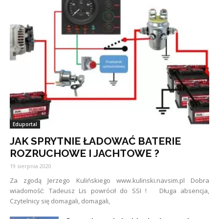
Eduportal
JAK SPRYTNIE ŁADOWAĆ BATERIE
ROZRUCHOWE I JACHTOWE ?
19 sierpnia 2020
Za zgodą Jerzego Kulińskiego www.kulinski.navsim.pl Dobra
wiadomość: Tadeusz Lis powrócił do SSI ! Długa absencja,
Czytelnicy się domagali, domagali,