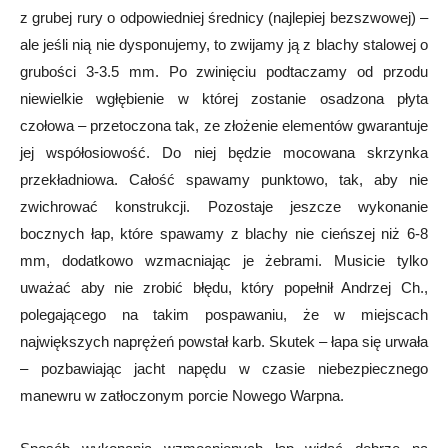
z grubej rury o odpowiedniej średnicy (najlepiej bezszwowej) –
ale jeśli nią nie dysponujemy, to zwijamy ją z blachy stalowej o
grubości 3-3.5 mm. Po zwinięciu podtaczamy od przodu
niewielkie wgłębienie w której zostanie osadzona płyta
czołowa – przetoczona tak, ze złożenie elementów gwarantuje
jej współosiowość. Do niej będzie mocowana skrzynka
przekładniowa. Całość spawamy punktowo, tak, aby nie
zwichrować konstrukcji. Pozostaje jeszcze wykonanie
bocznych łap, które spawamy z blachy nie cieńszej niż 6-8
mm, dodatkowo wzmacniając je żebrami. Musicie tylko
uważać aby nie zrobić błędu, który popełnił Andrzej Ch.,
polegającego na takim pospawaniu, że w miejscach
największych naprężeń powstał karb. Skutek – łapa się urwała
– pozbawiając jacht napędu w czasie niebezpiecznego
manewru w zatłoczonym porcie Nowego Warpna.