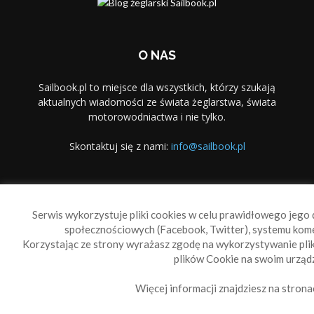
O NAS
Sailbook.pl to miejsce dla wszystkich, którzy szukają
aktualnych wiadomości ze świata żeglarstwa, świata
motorowodniactwa i nie tylko.
Skontaktuj się z nami:
info@sailbook.pl
PODĄŻAJ ZA NAMI
Serwis wykorzystuje pliki cookies w celu prawidłowego jego d
społecznościowych (Facebook, Twitter), systemu kom
Korzystając ze strony wyrażasz zgodę na wykorzystywanie pl
plików Cookie na swoim urządz
Więcej informacji znajdziesz na strona
Sailbook Cup
O nas
Reklama
Polityka prywatności
Polityka Cookie