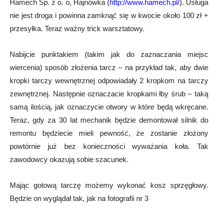
Hamech Sp. z o. o, Hajnówka (
http://www.hamech.pl/
). Usługa
nie jest droga i powinna zamknąć się w kwocie około 100 zł +
przesyłka. Teraz ważny trick warsztatowy.
Nabijcie punktakiem (takim jak do zaznaczania miejsc
wiercenia) sposób złożenia tarcz – na przykład tak, aby dwie
kropki tarczy wewnętrznej odpowiadały 2 kropkom na tarczy
zewnętrznej. Następnie oznaczacie kropkami łby śrub – taką
samą ilością, jak oznaczycie otwory w które będą wkręcane.
Teraz, gdy za 30 lat mechanik będzie demontował silnik do
remontu będziecie mieli pewność, że zostanie złożony
powtórnie już bez konieczności wyważania koła. Tak
zawodowcy okazują sobie szacunek.
Mając gotową tarczę możemy wykonać kosz sprzęgłowy.
Będzie on wyglądał tak, jak na fotografii nr 3