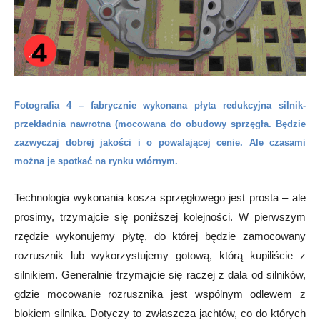
Fotografia 4 – fabrycznie wykonana płyta redukcyjna silnik-
przekładnia nawrotna (mocowana do obudowy sprzęgła. Będzie
zazwyczaj dobrej jakości i o powalającej cenie. Ale czasami
można je spotkać na rynku wtórnym.
Technologia wykonania kosza sprzęgłowego jest prosta – ale
prosimy, trzymajcie się poniższej kolejności. W pierwszym
rzędzie wykonujemy płytę, do której będzie zamocowany
rozrusznik lub wykorzystujemy gotową, którą kupiliście z
silnikiem. Generalnie trzymajcie się raczej z dala od silników,
gdzie mocowanie rozrusznika jest wspólnym odlewem z
blokiem silnika. Dotyczy to zwłaszcza jachtów, co do których