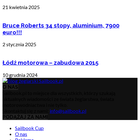
21 kwietnia 2025
Bruce Roberts 34 stopy, aluminium, 7900
euro!!!
2 stycznia 2025
Łódź motorowa – zabudowa 2015
10 grudnia 2024
O NAS
Sailbook.pl to miejsce dla wszystkich, którzy szukają
aktualnych wiadomości ze świata żeglarstwa, świata
motorowodniactwa i nie tylko.
Skontaktuj się z nami:
info@sailbook.pl
PODĄŻAJ ZA NAMI
Sailbook Cup
O nas
Reklama