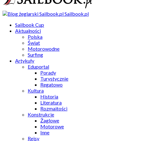
Sailbook.pl
Sailbook Cup
Aktualności
Polska
Świat
Motorowodne
Surfing
Artykuły
Eduportal
Porady
Turystycznie
Regatowo
Kultura
Historia
Literatura
Rozmaitości
Konstrukcje
Żaglowe
Motorowe
Inne
Rejsy