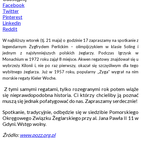
Facebook
Twitter
Pinterest
Linkedin
ReddIt
W najbliższy wtorek (tj. 21 maja) o godzinie 17 zapraszamy na spotkanie z
legendarnym Zygfrydem Perlickim – olimpijczykiem w klasie Soling i
jednym z najsłynniejszych polskich żeglarzy. Podczas Igrzysk w
Monachium w 1972 roku zajął 8 miejsce. Akwen regatowy znajdował się u
wybrzeży Kilonii i, nie po raz pierwszy, okazał się szczęśliwym dla tego
wybitnego żeglarza. Już w 1957 roku, popularny „Zyga” wygrał na nim
morskie regaty Kieler Woche.
Z tymi samymi regatami, tylko rozegranymi rok potem wiąże
się nieprawdopodobna historia. Ci którzy chcieliby ją poznać
muszą się jednak pofatygować do nas. Zapraszamy serdecznie!
Spotkanie, tradycyjnie, odbędzie się w siedzibie Pomorskiego
Okręgowego Związku Żeglarskiego przy al. Jana Pawła II 11 w
Gdyni. Wstęp wolny.
Źródło:
www.pozz.org.pl