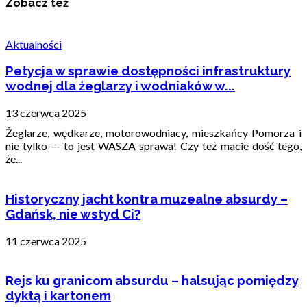
Zobacz też
Aktualności
Petycja w sprawie dostępności infrastruktury
wodnej dla żeglarzy i wodniaków w...
13 czerwca 2025
Żeglarze, wędkarze, motorowodniacy, mieszkańcy Pomorza i
nie tylko — to jest WASZA sprawa! Czy też macie dość tego,
że...
Historyczny jacht kontra muzealne absurdy –
Gdańsk, nie wstyd Ci?
11 czerwca 2025
Rejs ku granicom absurdu – halsując pomiędzy
dyktą i kartonem