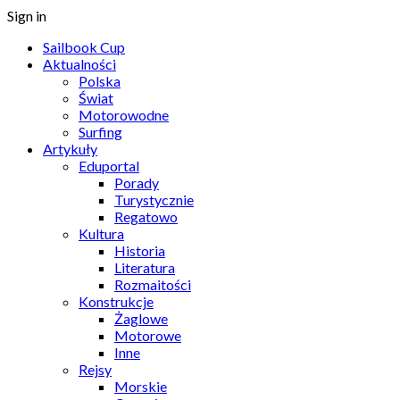
Sign in
Sailbook Cup
Aktualności
Polska
Świat
Motorowodne
Surfing
Artykuły
Eduportal
Porady
Turystycznie
Regatowo
Kultura
Historia
Literatura
Rozmaitości
Konstrukcje
Żaglowe
Motorowe
Inne
Rejsy
Morskie