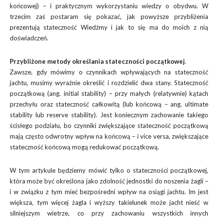
końcowej) – i praktycznym wykorzystaniu wiedzy o obydwu. W
trzecim zaś postaram się pokazać, jak powyższe przybliżenia
prezentują stateczność Wiedźmy i jak to się ma do moich z nią
doświadczeń.
Przybliżone metody określania stateczności początkowej
.
Zawsze, gdy mówimy o czynnikach wpływających na stateczność
jachtu, musimy wyraźnie określić i rozdzielić dwa stany. Stateczność
początkową (ang. initial stability) – przy małych (relatywnie) kątach
przechyłu oraz stateczność całkowitą (lub końcową – ang. ultimate
stability lub reserve stability). Jest koniecznym zachowanie takiego
ścisłego podziału, bo czynniki zwiększające stateczność początkową
mają często odwrotny wpływ na końcową – i vice versa, zwiększające
stateczność końcową mogą redukować początkową.
W tym artykule będziemy mówić tylko o stateczności początkowej,
która może być określona jako zdolność jednostki do noszenia żagli –
i w związku z tym mieć bezpośredni wpływ na osiągi jachtu. Im jest
większa, tym więcej żagla i wyższy takielunek może jacht nieść w
silniejszym wietrze, co przy zachowaniu wszystkich innych