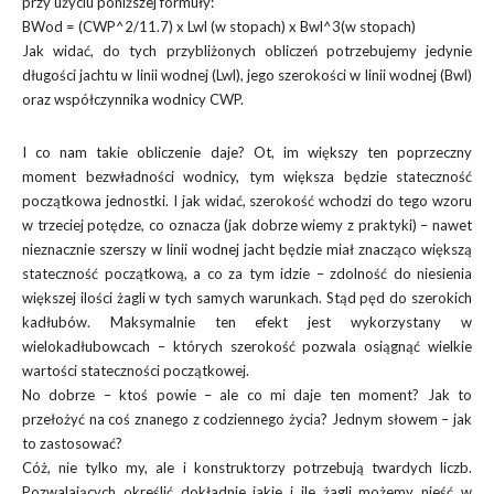
przy użyciu poniższej formuły:
BWod = (CWP^2/11.7) x Lwl (w stopach) x Bwl^3(w stopach)
Jak widać, do tych przybliżonych obliczeń potrzebujemy jedynie
długości jachtu w linii wodnej (Lwl), jego szerokości w linii wodnej (Bwl)
oraz współczynnika wodnicy CWP.
I co nam takie obliczenie daje? Ot, im większy ten poprzeczny
moment bezwładności wodnicy, tym większa będzie stateczność
początkowa jednostki. I jak widać, szerokość wchodzi do tego wzoru
w trzeciej potędze, co oznacza (jak dobrze wiemy z praktyki) – nawet
nieznacznie szerszy w linii wodnej jacht będzie miał znacząco większą
stateczność początkową, a co za tym idzie – zdolność do niesienia
większej ilości żagli w tych samych warunkach. Stąd pęd do szerokich
kadłubów. Maksymalnie ten efekt jest wykorzystany w
wielokadłubowcach – których szerokość pozwala osiągnąć wielkie
wartości stateczności początkowej.
No dobrze – ktoś powie – ale co mi daje ten moment? Jak to
przełożyć na coś znanego z codziennego życia? Jednym słowem – jak
to zastosować?
Cóż, nie tylko my, ale i konstruktorzy potrzebują twardych liczb.
Pozwalających określić dokładnie jakie i ile żagli możemy nieść w