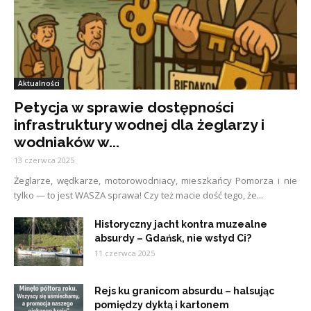
Aktualności
Petycja w sprawie dostępności
infrastruktury wodnej dla żeglarzy i
wodniaków w...
13 czerwca 2025
Żeglarze, wędkarze, motorowodniacy, mieszkańcy Pomorza i nie
tylko — to jest WASZA sprawa! Czy też macie dość tego, że...
Historyczny jacht kontra muzealne
absurdy – Gdańsk, nie wstyd Ci?
11 czerwca 2025
Rejs ku granicom absurdu – halsując
pomiędzy dyktą i kartonem