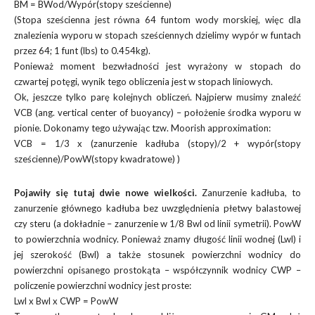
BM = BWod/Wypór(stopy sześcienne)
(Stopa sześcienna jest równa 64 funtom wody morskiej, więc dla
znalezienia wyporu w stopach sześciennych dzielimy wypór w funtach
przez 64; 1 funt (lbs) to 0.454kg).
Ponieważ moment bezwładności jest wyrażony w stopach do
czwartej potęgi, wynik tego obliczenia jest w stopach liniowych.
Ok, jeszcze tylko parę kolejnych obliczeń. Najpierw musimy znaleźć
VCB (ang. vertical center of buoyancy) – położenie środka wyporu w
pionie. Dokonamy tego używając tzw. Moorish approximation:
VCB = 1/3 x (zanurzenie kadłuba (stopy)/2 + wypór(stopy
sześcienne)/PowW(stopy kwadratowe) )
Pojawiły się tutaj dwie nowe wielkości.
Zanurzenie kadłuba, to
zanurzenie głównego kadłuba bez uwzględnienia płetwy balastowej
czy steru (a dokładnie – zanurzenie w 1/8 Bwl od linii symetrii). PowW
to powierzchnia wodnicy. Ponieważ znamy długość linii wodnej (Lwl) i
jej szerokość (Bwl) a także stosunek powierzchni wodnicy do
powierzchni opisanego prostokąta – współczynnik wodnicy CWP –
policzenie powierzchni wodnicy jest proste:
Lwl x Bwl x CWP = PowW