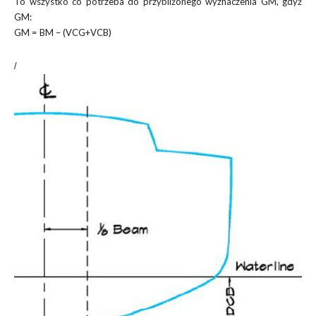
To wszystko co potrzeba do przybliżonego wyznaczenia GM, gdyż
GM:
GM = BM – (VCG+VCB)
/