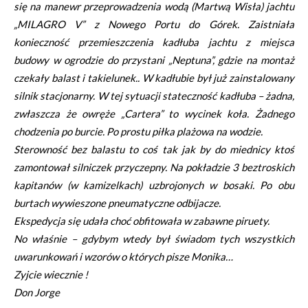
się na manewr przeprowadzenia wodą (Martwą Wisła) jachtu
„MILAGRO V” z Nowego Portu do Górek. Zaistniała
konieczność przemieszczenia kadłuba jachtu z miejsca
budowy w ogrodzie do przystani „Neptuna”, gdzie na montaż
czekały balast i takielunek.. W kadłubie był już zainstalowany
silnik stacjonarny. W tej sytuacji stateczność kadłuba – żadna,
zwłaszcza że owręże „Cartera” to wycinek koła. Żadnego
chodzenia po burcie. Po prostu piłka plażowa na wodzie.
Sterowność bez balastu to coś tak jak by do miednicy ktoś
zamontował silniczek przyczepny. Na pokładzie 3 beztroskich
kapitanów (w kamizelkach) uzbrojonych w bosaki. Po obu
burtach wywieszone pneumatyczne odbijacze.
Ekspedycja się udała choć obfitowała w zabawne piruety.
No właśnie – gdybym wtedy był świadom tych wszystkich
uwarunkowań i wzorów o których pisze Monika…
Zyjcie wiecznie !
Don Jorge