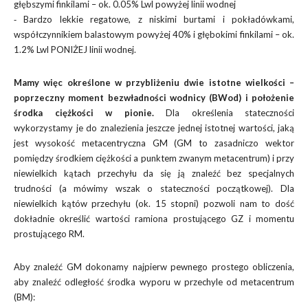
głębszymi finkilami – ok. 0.05% Lwl powyżej linii wodnej
⁃ Bardzo lekkie regatowe, z niskimi burtami i pokładówkami,
współczynnikiem balastowym powyżej 40% i głębokimi finkilami – ok.
1.2% Lwl PONIŻEJ linii wodnej.
Mamy więc określone w przybliżeniu dwie istotne wielkości –
poprzeczny moment bezwładności wodnicy (BWod) i położenie
środka ciężkości w pionie.
Dla określenia stateczności
wykorzystamy je do znalezienia jeszcze jednej istotnej wartości, jaką
jest wysokość metacentryczna GM (GM to zasadniczo wektor
pomiędzy środkiem ciężkości a punktem zwanym metacentrum) i przy
niewielkich kątach przechyłu da się ją znaleźć bez specjalnych
trudności (a mówimy wszak o stateczności początkowej). Dla
niewielkich kątów przechyłu (ok. 15 stopni) pozwoli nam to dość
dokładnie określić wartości ramiona prostującego GZ i momentu
prostującego RM.
Aby znaleźć GM dokonamy najpierw pewnego prostego obliczenia,
aby znaleźć odległość środka wyporu w przechyle od metacentrum
(BM):