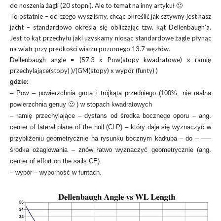
do noszenia żagli (20 stopni). Ale to temat na inny artykuł 🙂
To ostatnie – od czego wyszliśmy, chcąc określić jak sztywny jest nasz
jacht – standardowo określa się obliczając tzw. kąt Dellenbaugh’a.
Jest to kąt przechyłu jaki uzyskamy niosąc standardowe żagle płynąc
na wiatr przy prędkości wiatru pozornego 13.7 węzłów.
Dellenbaugh angle = (57.3 x Pow(stopy kwadratowe) x ramię
przechylające(stopy) )/(GM(stopy) x wypór (funty) )
gdzie:
– Pow – powierzchnia grota i trójkąta przedniego (100%, nie realna
powierzchnia genuy 🙂 ) w stopach kwadratowych
– ramię przechylające – dystans od środka bocznego oporu – ang.
center of lateral plane of the hull (CLP) – który daje się wyznaczyć w
przybliżeniu geometrycznie na rysunku bocznym kadłuba – do – —–
środka ożaglowania – znów łatwo wyznaczyć geometrycznie (ang.
center of effort on the sails CE).
– wypór – wyporność w funtach.