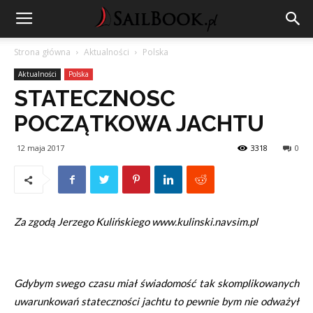
Strona główna
Aktualności
Polska
Aktualności
Polska
STATECZNOSC
POCZĄTKOWA JACHTU
12 maja 2017
3318
0
Za zgodą Jerzego Kulińskiego
www.kulinski.navsim.pl
Gdybym swego czasu miał świadomość tak skomplikowanych
uwarunkowań stateczności jachtu to pewnie bym nie odważył