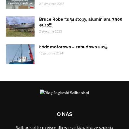
21 kwietnia 2025
Bruce Roberts 34 stopy, aluminium, 7900
euro!!!
2 stycznia 2025
Łódź motorowa – zabudowa 2015
10 grudnia 2024
O NAS
Sailbook.pl to miejsce dla wszystkich, którzy szukają