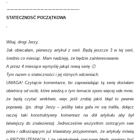
.
———————————————————-
STATECZNOSĆ POCZĄTKOWA
.
Witaj, drogi Jerzy,
Jak obiecałam, pierwszy artykuł z serii. Będą jeszcze 3 w tej serii,
średnio co miesiąc. Mam nadzieję, że będzie zainteresowanie.
A przez 4 miesiące wymyślę jakąś nową serię 🙂
Tym razem o stateczności i jej różnych odcieniach.
UWAGA! Czytajcie komentarze, bo zapowiadając tą serię dostałam
obietnicę od osób, które wiedzą o tym temacie sporo więcej ode mnie,
że będą czytać wnikliwie, więc jeśli zrobię jakiś błąd to pewnie
poprawię. (ps. drogi Jerzy – jeśliby taka gafa mi się trafiła, dołącz
raczej taki konstruktywny komentarz na dół artykułu aby był
łatwiejszy do znalezienia). Jednocześnie wszystkim ostrzącym swe
pióra i odkurzającym już klawiatury przypominam, że artykuły mówią
o PRZYBLIŻENIACH. I że jakiekolwiek rzeczowe błędy powinny być