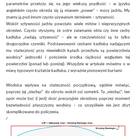
parametrów przełoży się na jego wiekszą prędkość – w języku
angielskim często określa się ją mianem „power” – mocy jachtu. My
znamy ją pod innym często używanym terminem – sztywność.
Wokół sztywności jachtu powstało wiele mitów i nieprecyzyjnych
określeń. Często słyszymy, że ostre załamanie obła czy inne cechy
kadłuba „nadają sztywność” – ale w rzeczywistości są to tylko
drugorzędne czynniki. Podstawowymi cechami kadłuba nadającymi
mu stateczność przy niewielkich kątach przechyłu są powierzchnia
wodnicy* jednostki i położenie środka ciężkości względem tej
powierzchni (ponad lub poniżej). Wszędzie w artykule mówimy o w
miarę typowym kształcie kadłuba, z wyraźnie pionowymi burtami.
Wodnica wpływa na stateczność początkową, ogólnie mówiąc,
poprzez jej „niechęć” do obrotu wokół osi symetrii. Ta „niechęć”, ten
opór może być (i jest) dość precyzyjnie określony poprzez moment
bezwładności płaszczyzny wodnicy – co szczęśliwie nie jest zbyt
skomplikowane do policzenia.
/