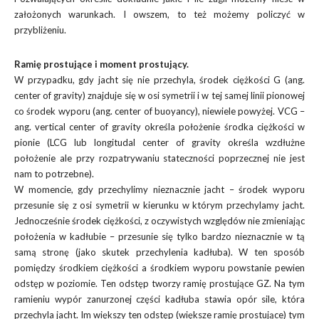
założonych warunkach. I owszem, to też możemy policzyć w
przybliżeniu.
Ramię prostujące i moment prostujący.
W przypadku, gdy jacht się nie przechyla, środek ciężkości G (ang.
center of gravity) znajduje się w osi symetrii i w tej samej linii pionowej
co środek wyporu (ang. center of buoyancy), niewiele powyżej. VCG –
ang. vertical center of gravity określa położenie środka ciężkości w
pionie (LCG lub longitudal center of gravity określa wzdłużne
położenie ale przy rozpatrywaniu stateczności poprzecznej nie jest
nam to potrzebne).
W momencie, gdy przechylimy nieznacznie jacht – środek wyporu
przesunie się z osi symetrii w kierunku w którym przechylamy jacht.
Jednocześnie środek ciężkości, z oczywistych względów nie zmieniając
położenia w kadłubie – przesunie się tylko bardzo nieznacznie w tą
samą stronę (jako skutek przechylenia kadłuba). W ten sposób
pomiędzy środkiem ciężkości a środkiem wyporu powstanie pewien
odstęp w poziomie. Ten odstęp tworzy ramię prostujące GZ. Na tym
ramieniu wypór zanurzonej części kadłuba stawia opór sile, która
przechyla jacht. Im większy ten odstęp (większe ramię prostujące) tym