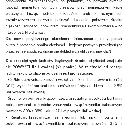
odpowiednio rozmieszczonych na pokładzie, co pozwala określić
rozkład momentów od tych ciężarów przy pomierzonym kącie
przechyłu. Licząc wstecz, kilkanaście prób z różnym ich
rozmieszczeniem pozwala policzyć dokładnie położenie środka
ciężkości jednostki. Znów brzmi pracochłonnie i skomplikowanie – bo
i takie jest. Nie dla nas.
Dla nawet przybliżonego określenia stateczności musimy jednak
określić położenie środka ciężkości. Użyjemy pewnych przybliżeń (no
przecież nie spodziewaliście się dokładnych obliczeń, prawda?)
Dla przeciętnych jachtów żaglowych środek ciężkości znajduje
się POWYŻEJ linii wodnej
(nie poniżej). W zależności od rodzaju
jachtu, jego przybliżone położenie jest jak następuje:
⁃ Ciężkie krążownicze, z niskim współczynnikiem balastowym (poniżej
30%), wysokimi burtami i nadbudówkami i płytkim kilem – ok. 2.5%
Lwl powyżej linii wodnej.
⁃ Średniej wyporności krążownicze, z przeciętnej wysokości burtami i
pokładówkami, o średnim zanurzeniu i współczynniku balastowym
pomiędzy 30% a 38% – ok. 1.2% Lwl powyżej linii wodnej
⁃ Regatowo-krążownicze, ze średnimi lub niskimi burtami i
pokładówkami, współczynnikiem balastowym powyżej 38% i