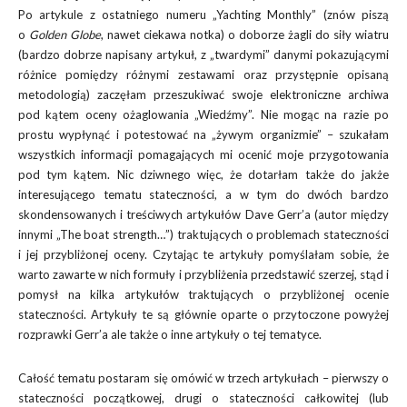
Po artykule z ostatniego numeru „Yachting Monthly” (znów piszą
o
Golden Globe
, nawet ciekawa notka) o doborze żagli do siły wiatru
(bardzo dobrze napisany artykuł, z „twardymi” danymi pokazującymi
różnice pomiędzy różnymi zestawami oraz przystępnie opisaną
metodologią) zaczęłam przeszukiwać swoje elektroniczne archiwa
pod kątem oceny ożaglowania „Wiedźmy”. Nie mogąc na razie po
prostu wypłynąć i potestować na „żywym organizmie” – szukałam
wszystkich informacji pomagających mi ocenić moje przygotowania
pod tym kątem. Nic dziwnego więc, że dotarłam także do jakże
interesującego tematu stateczności, a w tym do dwóch bardzo
skondensowanych i treściwych artykułów Dave Gerr’a (autor między
innymi „The boat strength…”) traktujących o problemach stateczności
i jej przybliżonej oceny. Czytając te artykuły pomyślałam sobie, że
warto zawarte w nich formuły i przybliżenia przedstawić szerzej, stąd i
pomysł na kilka artykułów traktujących o przybliżonej ocenie
stateczności. Artykuły te są głównie oparte o przytoczone powyżej
rozprawki Gerr’a ale także o inne artykuły o tej tematyce.
Całość tematu postaram się omówić w trzech artykułach – pierwszy o
stateczności początkowej, drugi o stateczności całkowitej (lub