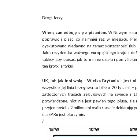
.
Drogi Jerzy,
Wiem, zaniedbuję się z pisaniem
. W Nowym roku (
poprawić i pisać co najmniej raz w miesiącu. P
dyskutowano niedawno na temat skuteczności (lub 
Jako rezydentka ważnego europejskiego kraju z du
tablicy aby opisać, jak to u mnie działa i pomyślał
ten krótki artykuł.
UK, lub jak inni wolą – Wielka Brytania – jest 
wszystkie, jej linia brzegowa to blisko 20 tys. mil –
zatłoczonych trasach żeglugowych na świecie i 1
potwierdzone, nikt nie jest pewien tego plusa, ale
przyjemności, z 2 milionami osób rocznie deklarujący
dla SARu jest olbrzymie.
/