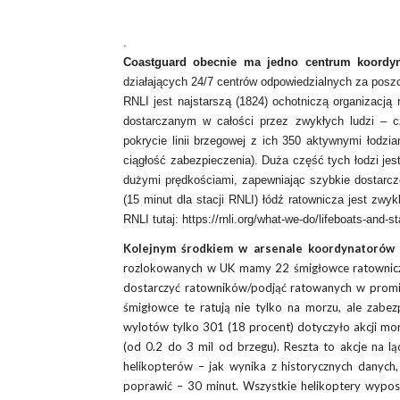
.
Coastguard obecnie ma jedno centrum koordy
działających 24/7 centrów odpowiedzialnych za poszc
RNLI jest najstarszą (1824) ochotniczą organizacj
dostarczanym w całości przez zwykłych ludzi – cz
pokrycie linii brzegowej z ich 350 aktywnymi łodz
ciągłość zabezpieczenia). Duża część tych łodzi j
dużymi prędkościami, zapewniając szybkie dostarcz
(15 minut dla stacji RNLI) łódź ratownicza jest zwy
RNLI tutaj: https://rnli.org/what-we-do/lifeboats-and-sta
Kolejnym środkiem w arsenale koordynatorów 
rozlokowanych w UK mamy 22 śmigłowce ratownicz
dostarczyć ratowników/podjąć ratowanych w promie
śmigłowce te ratują nie tylko na morzu, ale zabe
wylotów tylko 301 (18 procent) dotyczyło akcji mor
(od 0.2 do 3 mil od brzegu). Reszta to akcje na ląd
helikopterów – jak wynika z historycznych danych
poprawić – 30 minut. Wszystkie helikoptery wypos