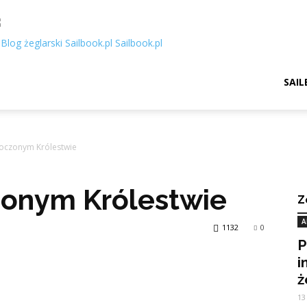
Sailbook.pl
SAIL
oczonym Królestwie
onym Królestwie
Z
A
1132
0
P
i
ż
13