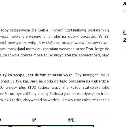
a
2 
oby szczęśliwym dla Ciebie i Twoich Czytelników) postaram się
Ł
ierwsza notka pierwszego dnia roku na dobry początek. W SSI
2
nie) pewnych rozwiązań w służbach poszukiwania i ratownictwa.
10
żymi tradycjami morskimi zostałam wezwana przez Don Jorge do
am, że równie dobrze może to posłużyć szerszej społeczności, stąd
nie tylko wyspą, jest dużym zbiorem wysp.
Gdy uwzględni się je
 ponad 31 tys. km. Jeśli się doda do tego położenie na najbardziej
00 tysięcy plus (100 tysięcy wspomina każda statystyka jako
 może on być zbliżony do tej liczby…) jednostek pływających dla
ch jakiś rodzaj aktywności na wodzie – łatwo zrozumieć, że zadanie