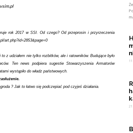
Ż
vsim.pl
Po
ma
je rok 2017 w SSI. Od czego? Od przeprosin i przyrzeczenia
H
m.pl/art.php?id=2853&page=0
m
n
to z udziałem nie tylko rozbitków, ale i ratowników. Budujące było
11
wców. Ten news podpiera sugestie Stowarzyszenia Armatorów
latami wystąpiło do władz państwowych.
zasłużenie.
R
agroda ? Jak to łatwo się podczepiać pod czyjeś działania.
h
k
21
B