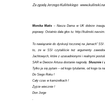
Za zgodą Jerzego Kulińskiego
www.kulinski.na
Monika Matis
– Nasza Dama w UK dobrze inauguru
poprawy. Ostatnio dała głos tu:
http://kulinski.navsi
To nawiązanie do dyskusji toczonej na „łamach” SSI i 
to, że w SSI czytaliście też argumenty zawodo
Jachtowych, które z uzasadnionymi i realnymi postu
SAR w Dworze Artusa dostanie nagrodę.
Słusznie i 
Tylko ja się pytam – od kogo tytularnie, od kogo ta n
Do Siego Roku !
Cały czas w kamizelkach !
Żyjcie wiecznie !
Don Jorge
.
———————————————-