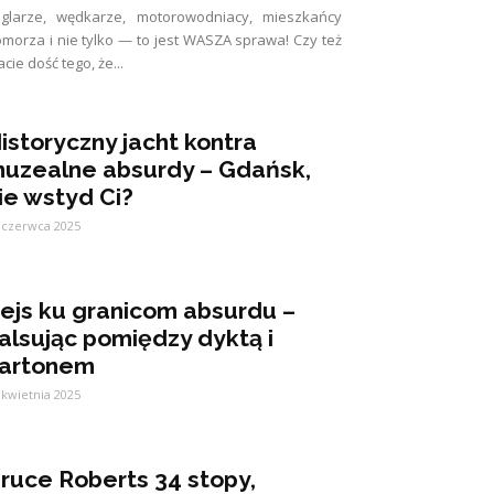
eglarze, wędkarze, motorowodniacy, mieszkańcy
morza i nie tylko — to jest WASZA sprawa! Czy też
cie dość tego, że...
istoryczny jacht kontra
uzealne absurdy – Gdańsk,
ie wstyd Ci?
 czerwca 2025
ejs ku granicom absurdu –
alsując pomiędzy dyktą i
artonem
 kwietnia 2025
ruce Roberts 34 stopy,