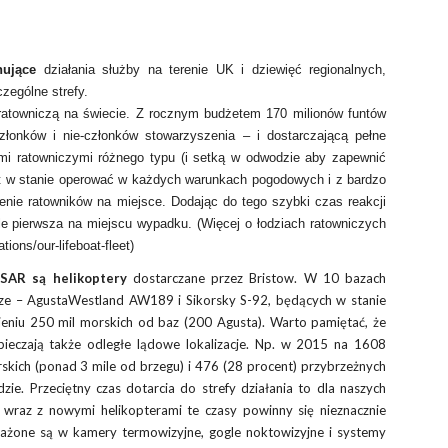
nujące
działania służby na terenie UK i dziewięć regionalnych,
zególne strefy.
ą ratowniczą na świecie. Z rocznym budżetem 170 milionów funtów
łonków i nie-członków stowarzyszenia – i dostarczającą pełne
iami ratowniczymi różnego typu (i setką w odwodzie aby zapewnić
est w stanie operować w każdych warunkach pogodowych i z bardzo
enie ratowników na miejsce. Dodając do tego szybki czas reakcji
kle pierwsza na miejscu wypadku. (Więcej o łodziach ratowniczych
tions/our-lifeboat-fleet)
SAR są helikoptery
dostarczane przez Bristow. W 10 bazach
e – AgustaWestland AW189 i Sikorsky S-92, będących w stanie
niu 250 mil morskich od baz (200 Agusta). Warto pamiętać, że
zpieczają także odległe lądowe lokalizacje. Np. w 2015 na 1608
skich (ponad 3 mile od brzegu) i 476 (28 procent) przybrzeżnych
zie. Przeciętny czas dotarcia do strefy działania to dla naszych
, wraz z nowymi helikopterami te czasy powinny się nieznacznie
ażone są w kamery termowizyjne, gogle noktowizyjne i systemy