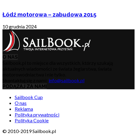
Łódź motorowa – zabudowa 2015
10 grudnia 2024
O NAS
Sailbook.pl to miejsce dla wszystkich, którzy szukają
aktualnych wiadomości ze świata żeglarstwa, świata
motorowodniactwa i nie tylko.
Skontaktuj się z nami:
info@sailbook.pl
PODĄŻAJ ZA NAMI
Sailbook Cup
O nas
Reklama
Polityka prywatności
Polityka Cookie
© 2010-2019 Sailbook.pl