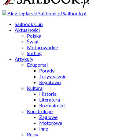
Sailbook.pl
Sailbook Cup
Aktualności
Polska
Świat
Motorowodne
Surfing
Artykuły
Eduportal
Porady
Turystycznie
Regatowo
Kultura
Historia
Literatura
Rozmaitości
Konstrukcje
Żaglowe
Motorowe
Inne
Rejsy