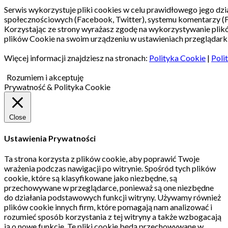
Serwis wykorzystuje pliki cookies w celu prawidłowego jego dzia
społecznościowych (Facebook, Twitter), systemu komentarzy (
Korzystając ze strony wyrażasz zgodę na wykorzystywanie pli
plików Cookie na swoim urządzeniu w ustawieniach przeglądarki
Więcej informacji znajdziesz na stronach:
Polityka Cookie
|
Poli
Rozumiem i akceptuję
Prywatność & Polityka Cookie
Close
Ustawienia Prywatności
Ta strona korzysta z plików cookie, aby poprawić Twoje
wrażenia podczas nawigacji po witrynie.
Spośród tych plików
cookie, które są klasyfikowane jako niezbędne, są
przechowywane w przeglądarce, ponieważ są one niezbędne
do działania podstawowych funkcji witryny.
Używamy również
plików cookie innych firm, które pomagają nam analizować i
rozumieć sposób korzystania z tej witryny a także wzbogacają
ją o nowe funkcje.
Te pliki cookie będą przechowywane w