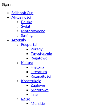
Sign in
Sailbook Cup
Aktualności
Polska
Świat
Motorowodne
Surfing
Artykuły
Eduportal
Porady
Turystycznie
Regatowo
Kultura
Historia
Literatura
Rozmaitości
Konstrukcje
Żaglowe
Motorowe
Inne
Rejsy
Morskie